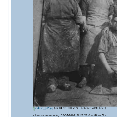
indexn_gr2.jpg
(26.18 KB, 800x572 - bekeken 4190 keer.)
«
Laatste verandering: 02-04-2010, 11:23:53 door Rinus.N
»