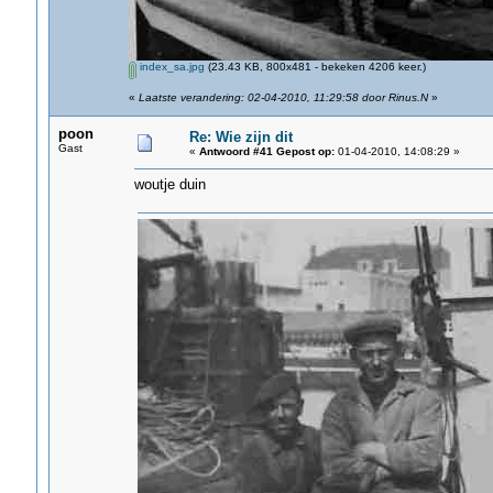
index_sa.jpg
(23.43 KB, 800x481 - bekeken 4206 keer.)
«
Laatste verandering: 02-04-2010, 11:29:58 door Rinus.N
»
poon
Re: Wie zijn dit
Gast
«
Antwoord #41 Gepost op:
01-04-2010, 14:08:29 »
woutje duin