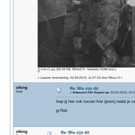
indexC.jpg
(20.34 KB, 800x473 - bekeken 4186 keer.)
«
Laatste verandering: 02-04-2010, 11:27:10 door Rinus.N
»
viking
Re: Wie zijn dit
Gast
«
Antwoord #42 Gepost op:
02-04-2010, 02:2
loop jij hier ook tussen Arie (poon),nadat je v
gr.Rob
viking
Re: Wie zijn dit