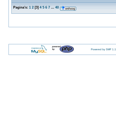
Pagina's:
1
2
[
3
]
4
5
6
7
...
40
Powered by SMF 1.1