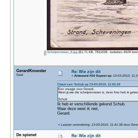
Schelpenvisser_8.jpg
(61.71 KB, 782x538 - bekeken 4629 keer.
GerardKnoester
Re: Wie zijn dit
Gast
«
Antwoord #34 Gepost op:
13-03-2010, 11:2
Citaat van: Schub op 13-03-2010, 11:02:10
Een vraagje voor Gerard.
Weet jij wie die schelpenvisser is, deze foto heb ik gel
Schub
Ik heb er verschillende gekend Schub.
Maar deze weet ik niet,
Gerard.
«
Laatste verandering: 13-03-2010, 11:41:38 door Ger
De spienet
Re: Wie zijn dit