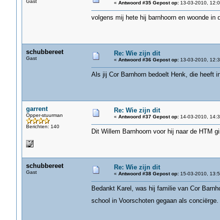
Gast
«
Antwoord #35 Gepost op:
13-03-2010, 12:0
volgens mij hete hij barnhoorn en woonde in 
schubbereet
Re: Wie zijn dit
Gast
«
Antwoord #36 Gepost op:
13-03-2010, 12:3
Als jij Cor Barnhorn bedoelt Henk, die heeft i
garrent
Re: Wie zijn dit
Opper-stuurman
«
Antwoord #37 Gepost op:
14-03-2010, 14:3
Berichten: 140
Dit Willem Barnhoorn voor hij naar de HTM gi
schubbereet
Re: Wie zijn dit
Gast
«
Antwoord #38 Gepost op:
15-03-2010, 13:5
Bedankt Karel, was hij familie van Cor Barnho
school in Voorschoten gegaan als conciërge