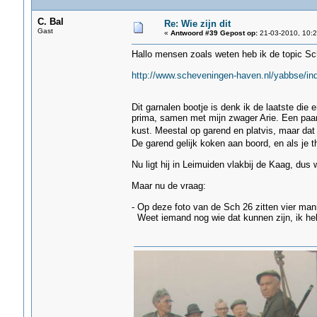
C. Bal
Re: Wie zijn dit
Gast
«
Antwoord #39 Gepost op:
21-03-2010, 10:2
Hallo mensen zoals weten heb ik de topic S
http://www.scheveningen-haven.nl/yabbse/in
Dit garnalen bootje is denk ik de laatste die 
prima, samen met mijn zwager Arie. Een paar 
kust. Meestal op garend en platvis, maar dat
De garend gelijk koken aan boord, en als je 
Nu ligt hij in Leimuiden vlakbij de Kaag, dus
Maar nu de vraag:
- Op deze foto van de Sch 26 zitten vier ma
Weet iemand nog wie dat kunnen zijn, ik heb