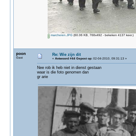
marcheren.JPG
(60.06 KB, 768x492 - bekeken 4137 keer.)
poon
Re: Wie zijn dit
Gast
«
Antwoord #44 Gepost op:
02-04-2010, 09:31:13 »
Nee rob ik heb niet in dienst gestaan
waar is die foto genomen dan
gr arie