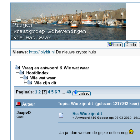
Nieuws:
http://jolybit.nl
De nieuwe crypto hulp
Vraag en antwoord & Wie wat waar
Hoofdindex
Wie wat waar
Wie zijn dit
Pagina's:
1
2
[
3
]
4
5
6
7
...
40
Topic: Wie zijn dit (gelezen 1217042 keer)
Auteur
JaapvD
Re: Wie zijn dit
Gast
«
Antwoord #30 Gepost op:
06-03-2010, 16:1
Ja ja ,dan werken de grijze cellen nog