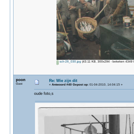
sch-26_030.jpg
(43.11 KB, 300x294 - bekeken 4349 k
poon
Re: Wie zijn dit
Gast
«
Antwoord #40 Gepost op:
01-04-2010, 14:04:15 »
oude foto,s