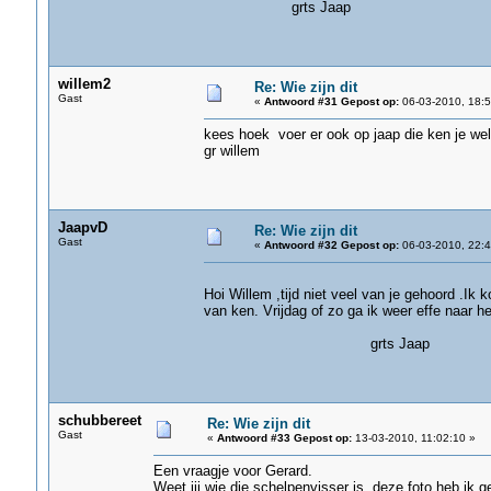
grts Jaap
willem2
Re: Wie zijn dit
Gast
«
Antwoord #31 Gepost op:
06-03-2010, 18:5
kees hoek voer er ook op jaap die ken je wel
gr willem
JaapvD
Re: Wie zijn dit
Gast
«
Antwoord #32 Gepost op:
06-03-2010, 22:4
Hoi Willem ,tijd niet veel van je gehoord .Ik 
van ken. Vrijdag of zo ga ik weer effe naar h
grts Jaap
schubbereet
Re: Wie zijn dit
Gast
«
Antwoord #33 Gepost op:
13-03-2010, 11:02:10 »
Een vraagje voor Gerard.
Weet jij wie die schelpenvisser is, deze foto heb ik 