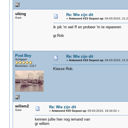
viking
Re: Wie zijn dit
Gast
«
Antwoord #23 Gepost op:
04-03-2010, 21:2
ik pik 'm wel ff en probeer 'm te repareren
gr.Rob
Post Boy
Re: Wie zijn dit
Schipper
«
Antwoord #24 Gepost op:
04-03-2010, 21:2
Berichten: 1317
Klasse Rob.
willem2
Re: Wie zijn dit
Gast
«
Antwoord #25 Gepost op:
05-03-2010, 19:34:02 »
kennen jullie hier nog iemand van
gr willem