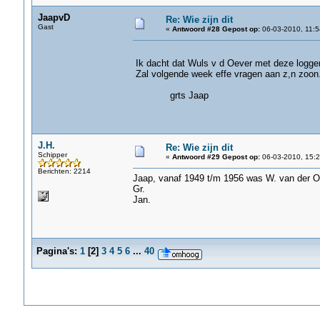
JaapvD
Re: Wie zijn dit
Gast
«
Antwoord #28 Gepost op:
06-03-2010, 11:5
Ik dacht dat Wuls v d Oever met deze logge
Zal volgende week effe vragen aan z,n zoon
grts Jaap
J.H.
Re: Wie zijn dit
Schipper
«
Antwoord #29 Gepost op:
06-03-2010, 15:2
Berichten: 2214
Jaap, vanaf 1949 t/m 1956 was W. van der O
Gr.
Jan.
Pagina's:
1
[
2
]
3
4
5
6
...
40