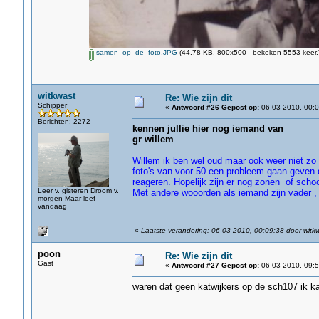
samen_op_de_foto.JPG
(44.78 KB, 800x500 - bekeken 5553 keer.
witkwast
Re: Wie zijn dit
Schipper
«
Antwoord #26 Gepost op:
06-03-2010, 00:0
Berichten: 2272
kennen jullie hier nog iemand van
gr willem
Willem ik ben wel oud maar ook weer niet zo 
foto's van voor 50 een probleem gaan geven d
reageren. Hopelijk zijn er nog zonen of scho
Leer v. gisteren Droom v.
Met andere wooorden als iemand zijn vader ,
morgen Maar leef
vandaag
«
Laatste verandering: 06-03-2010, 00:09:38 door witk
poon
Re: Wie zijn dit
Gast
«
Antwoord #27 Gepost op:
06-03-2010, 09:5
waren dat geen katwijkers op de sch107 ik ka