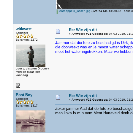
Aardappels_jassen.jpg
(125.64 KB, 649x432 - bekeke
witkwast
Re: Wie zijn dit
Schipper
«
Antwoord #21 Gepost op:
04-03-2010, 21:1
Berichten: 2272
Jammer dat die foto zo beschadigd is Dirk, 
die doorweekt was en je moest water scheppen
meet het water ingetrokken. Maar we hebben 
Leer v. gisteren Droom v.
morgen Maar leef
vandaag
Post Boy
Re: Wie zijn dit
Schipper
«
Antwoord #22 Gepost op:
04-03-2010, 21:2
Berichten: 1317
Zeker jammer Aad dat de foto zo beschadigd 
man links is m,n oom Ment Harteveld denk dat