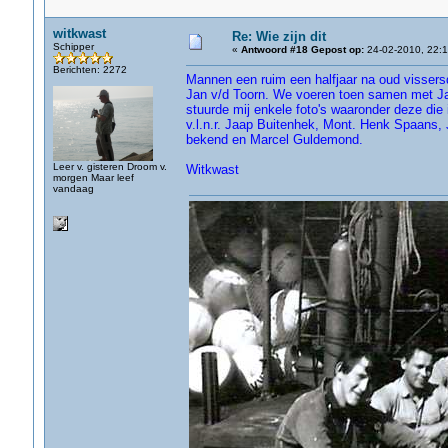
witkwast
Re: Wie zijn dit
Schipper
«
Antwoord #18 Gepost op:
24-02-2010, 22:1
Berichten: 2272
Mannen een ruim een halfjaar na oud vissers
Jan v/d Toorn. We voeren toen samen met Jan 
stuurde mij enkele foto's waaronder deze die 
v.l.n.r. Jaap Buitenhek, Mont. Henk Spaans, 
bekend en Marcel Guldemond.
Leer v. gisteren Droom v.
Witkwast
morgen Maar leef
vandaag