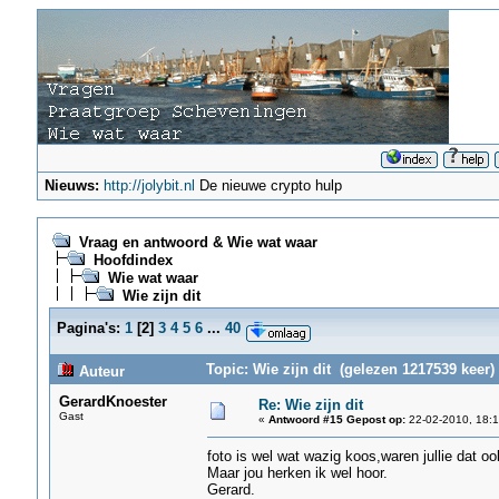
Nieuws:
http://jolybit.nl
De nieuwe crypto hulp
Vraag en antwoord & Wie wat waar
Hoofdindex
Wie wat waar
Wie zijn dit
Pagina's:
1
[
2
]
3
4
5
6
...
40
Topic: Wie zijn dit (gelezen 1217539 keer)
Auteur
GerardKnoester
Re: Wie zijn dit
Gast
«
Antwoord #15 Gepost op:
22-02-2010, 18:1
foto is wel wat wazig koos,waren jullie dat o
Maar jou herken ik wel hoor.
Gerard.