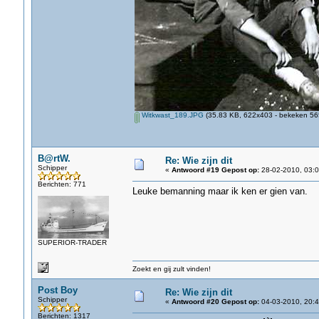
Witkwast_189.JPG
(35.83 KB, 622x403 - bekeken 565
B@rtW.
Re: Wie zijn dit
Schipper
«
Antwoord #19 Gepost op:
28-02-2010, 03:0
Berichten: 771
Leuke bemanning maar ik ken er gien van.
SUPERIOR-TRADER
Zoekt en gij zult vinden!
Post Boy
Re: Wie zijn dit
Schipper
«
Antwoord #20 Gepost op:
04-03-2010, 20:4
Berichten: 1317