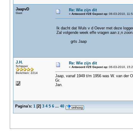
JaapvD
Re: Wie zijn dit
Gast
«
Antwoord #28 Gepost op:
06-03-2010, 11:5
Ik dacht dat Wuls v d Oever met deze logge
Zal volgende week effe vragen aan z,n zoon
grts Jaap
J.H.
Re: Wie zijn dit
Schipper
«
Antwoord #29 Gepost op:
06-03-2010, 15:2
Berichten: 2214
Jaap, vanaf 1949 t/m 1956 was W. van der O
Gr.
Jan.
Pagina's:
1
[
2
]
3
4
5
6
...
40