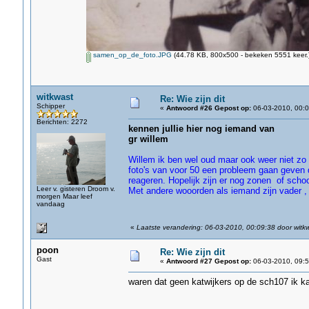
samen_op_de_foto.JPG
(44.78 KB, 800x500 - bekeken 5551 keer.
witkwast
Re: Wie zijn dit
Schipper
«
Antwoord #26 Gepost op:
06-03-2010, 00:0
Berichten: 2272
kennen jullie hier nog iemand van
gr willem
Willem ik ben wel oud maar ook weer niet zo 
foto's van voor 50 een probleem gaan geven d
reageren. Hopelijk zijn er nog zonen of scho
Leer v. gisteren Droom v.
Met andere wooorden als iemand zijn vader ,
morgen Maar leef
vandaag
«
Laatste verandering: 06-03-2010, 00:09:38 door witk
poon
Re: Wie zijn dit
Gast
«
Antwoord #27 Gepost op:
06-03-2010, 09:5
waren dat geen katwijkers op de sch107 ik ka