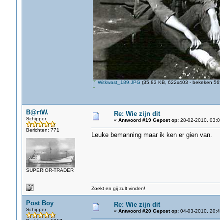
Witkwast_189.JPG
(35.83 KB, 622x403 - bekeken 565
B@rtW.
Re: Wie zijn dit
Schipper
«
Antwoord #19 Gepost op:
28-02-2010, 03:0
Berichten: 771
Leuke bemanning maar ik ken er gien van.
SUPERIOR-TRADER
Zoekt en gij zult vinden!
Post Boy
Re: Wie zijn dit
Schipper
«
Antwoord #20 Gepost op:
04-03-2010, 20:4