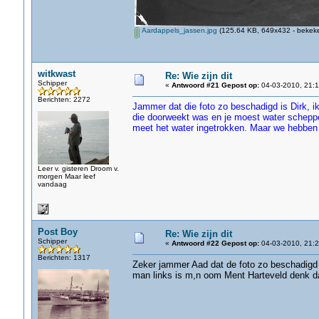
Aardappels_jassen.jpg
(125.64 KB, 649x432 - bekeke
witkwast
Re: Wie zijn dit
Schipper
«
Antwoord #21 Gepost op:
04-03-2010, 21:1
Berichten: 2272
Jammer dat die foto zo beschadigd is Dirk, 
die doorweekt was en je moest water scheppen
meet het water ingetrokken. Maar we hebben 
Leer v. gisteren Droom v.
morgen Maar leef
vandaag
Post Boy
Re: Wie zijn dit
Schipper
«
Antwoord #22 Gepost op:
04-03-2010, 21:2
Berichten: 1317
Zeker jammer Aad dat de foto zo beschadigd 
man links is m,n oom Ment Harteveld denk dat