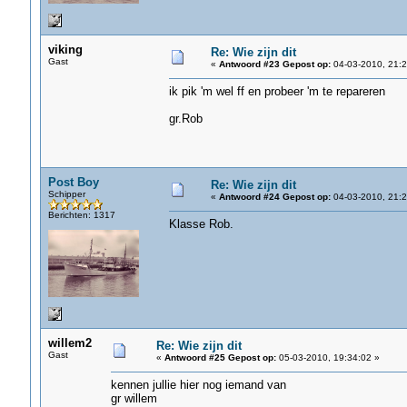
viking
Re: Wie zijn dit
Gast
«
Antwoord #23 Gepost op:
04-03-2010, 21:2
ik pik 'm wel ff en probeer 'm te repareren
gr.Rob
Post Boy
Re: Wie zijn dit
Schipper
«
Antwoord #24 Gepost op:
04-03-2010, 21:2
Berichten: 1317
Klasse Rob.
willem2
Re: Wie zijn dit
Gast
«
Antwoord #25 Gepost op:
05-03-2010, 19:34:02 »
kennen jullie hier nog iemand van
gr willem