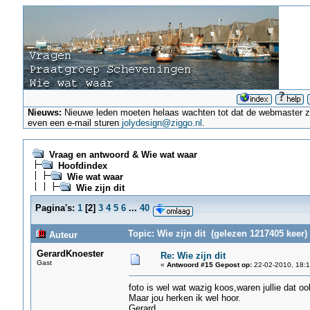
Nieuws:
Nieuwe leden moeten helaas wachten tot dat de webmaster ze a
even een e-mail sturen
jolydesign@ziggo.nl
.
Vraag en antwoord & Wie wat waar
Hoofdindex
Wie wat waar
Wie zijn dit
Pagina's:
1
[
2
]
3
4
5
6
...
40
Topic: Wie zijn dit (gelezen 1217405 keer)
Auteur
GerardKnoester
Re: Wie zijn dit
Gast
«
Antwoord #15 Gepost op:
22-02-2010, 18:1
foto is wel wat wazig koos,waren jullie dat o
Maar jou herken ik wel hoor.
Gerard.