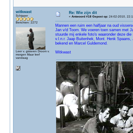
witkwast
Re: Wie zijn dit
Schipper
«
Antwoord #18 Gepost op:
24-02-2010, 22:1
Berichten: 2272
Mannen een ruim een halfjaar na oud vissers
Jan v/d Toorn. We voeren toen samen met Jan 
stuurde mij enkele foto's waaronder deze die 
v.l.n.r. Jaap Buitenhek, Mont. Henk Spaans, 
bekend en Marcel Guldemond.
Leer v. gisteren Droom v.
Witkwast
morgen Maar leef
vandaag