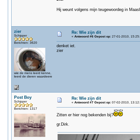
Hij weunt volgens mijn teugewoordeg in Maas
zier
Re: Wie zijn dit
Schipper
«
Antwoord #6 Gepost op:
27-01-2010, 15:25:
Berichten: 3620
denket iet.
zier
wie de mens leerd kenne,
leerd de dieren waardeere
Post Boy
Re: Wie zijn dit
Schipper
«
Antwoord #7 Gepost op:
07-02-2010, 13:12:
Berichten: 1317
Zitten er hier nog bekenden bij?
gr.Dirk.