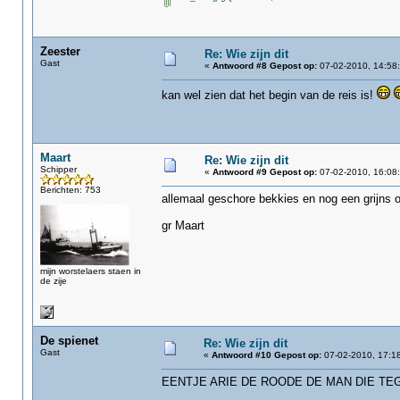
Zeester
Re: Wie zijn dit
Gast
«
Antwoord #8 Gepost op:
07-02-2010, 14:58:
kan wel zien dat het begin van de reis is!
Maart
Re: Wie zijn dit
Schipper
«
Antwoord #9 Gepost op:
07-02-2010, 16:08:
Berichten: 753
allemaal geschore bekkies en nog een grijns o
gr Maart
mijn worstelaers staen in
de zije
De spienet
Re: Wie zijn dit
Gast
«
Antwoord #10 Gepost op:
07-02-2010, 17:18
EENTJE ARIE DE ROODE DE MAN DIE TE