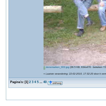
denemarken_003.jpg
(36.5 KB, 634x476 - bekeken 725
«
Laatste verandering: 22-02-2010, 17:32:20 door k ver
Pagina's:
[
1
]
2
3
4
5
...
40