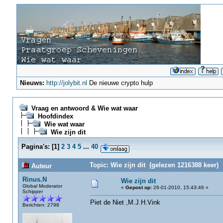
Nieuws:
http://jolybit.nl
De nieuwe crypto hulp
Vraag en antwoord & Wie wat waar
Hoofdindex
Wie wat waar
Wie zijn dit
Pagina's:
[
1
]
2
3
4
5
...
40
Topic: Wie zijn dit (gelezen 1216388 keer)
Auteur
Rinus.N
Wie zijn dit
Global Moderator
«
Gepost op:
26-01-2010, 15:43:46 »
Schipper
Piet de Niet ,M.J.H.Vink
Berichten: 2798