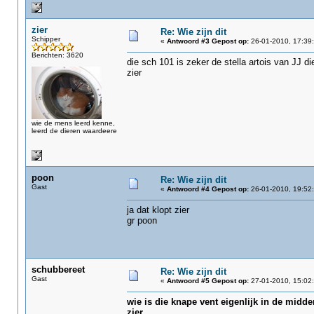
zier
Re: Wie zijn dit
Schipper
«
Antwoord #3 Gepost op:
26-01-2010, 17:39:
Berichten: 3620
die sch 101 is zeker de stella artois van JJ d
zier
wie de mens leerd kenne,
leerd de dieren waardeere
poon
Re: Wie zijn dit
Gast
«
Antwoord #4 Gepost op:
26-01-2010, 19:52:
ja dat klopt zier
gr poon
schubbereet
Re: Wie zijn dit
Gast
«
Antwoord #5 Gepost op:
27-01-2010, 15:02:
wie is die knape vent eigenlijk in de midd
zier