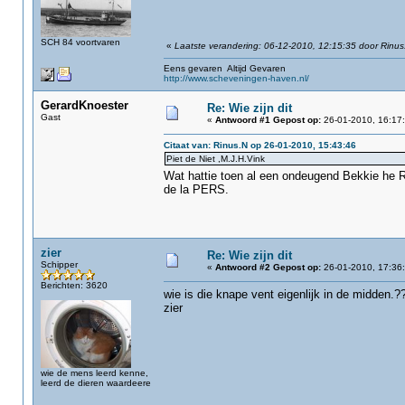
SCH 84 voortvaren
«
Laatste verandering: 06-12-2010, 12:15:35 door Rinus
Eens gevaren Altijd Gevaren
http://www.scheveningen-haven.nl/
GerardKnoester
Re: Wie zijn dit
Gast
«
Antwoord #1 Gepost op:
26-01-2010, 16:17:
Citaat van: Rinus.N op 26-01-2010, 15:43:46
Piet de Niet ,M.J.H.Vink
Wat hattie toen al een ondeugend Bekkie he 
de la PERS.
zier
Re: Wie zijn dit
Schipper
«
Antwoord #2 Gepost op:
26-01-2010, 17:36:
Berichten: 3620
wie is die knape vent eigenlijk in de midden.?
zier
wie de mens leerd kenne,
leerd de dieren waardeere