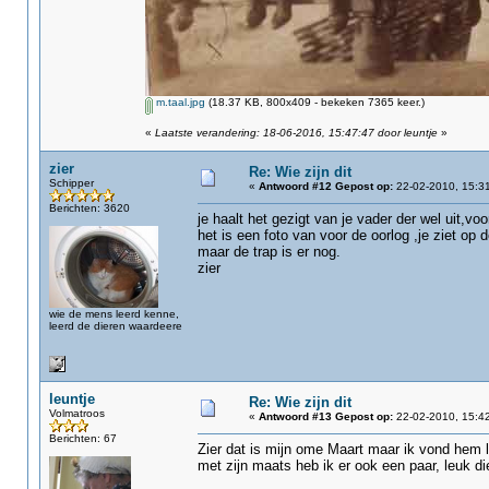
m.taal.jpg
(18.37 KB, 800x409 - bekeken 7365 keer.)
«
Laatste verandering: 18-06-2016, 15:47:47 door leuntje
»
zier
Re: Wie zijn dit
Schipper
«
Antwoord #12 Gepost op:
22-02-2010, 15:31
Berichten: 3620
je haalt het gezigt van je vader der wel uit,voo
het is een foto van voor de oorlog ,je ziet o
maar de trap is er nog.
zier
wie de mens leerd kenne,
leerd de dieren waardeere
leuntje
Re: Wie zijn dit
Volmatroos
«
Antwoord #13 Gepost op:
22-02-2010, 15:42
Berichten: 67
Zier dat is mijn ome Maart maar ik vond hem
met zijn maats heb ik er ook een paar, leuk di