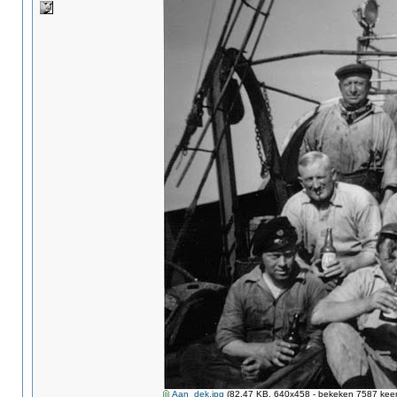
Aan_dek.jpg
(82.47 KB, 640x458 - bekeken 7587 keer