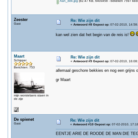
Aan_dek.jpg
(82.47 KB, 640x458 - bekeken 7597 keer
Zeester
Re: Wie zijn dit
Gast
«
Antwoord #8 Gepost op:
07-02-2010, 14:58:
kan wel zien dat het begin van de reis is!
Maart
Re: Wie zijn dit
Schipper
«
Antwoord #9 Gepost op:
07-02-2010, 16:08:
Berichten: 753
allemaal geschore bekkies en nog een grijns o
gr Maart
mijn worstelaers staen in
de zije
De spienet
Re: Wie zijn dit
Gast
«
Antwoord #10 Gepost op:
07-02-2010, 17:18
EENTJE ARIE DE ROODE DE MAN DIE TE