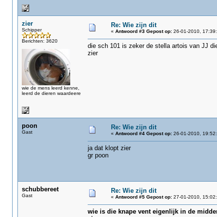
zier
Re: Wie zijn dit
Schipper
«
Antwoord #3 Gepost op:
26-01-2010, 17:39:
Berichten: 3620
die sch 101 is zeker de stella artois van JJ d
zier
wie de mens leerd kenne,
leerd de dieren waardeere
poon
Re: Wie zijn dit
Gast
«
Antwoord #4 Gepost op:
26-01-2010, 19:52:
ja dat klopt zier
gr poon
schubbereet
Re: Wie zijn dit
Gast
«
Antwoord #5 Gepost op:
27-01-2010, 15:02:
wie is die knape vent eigenlijk in de midd