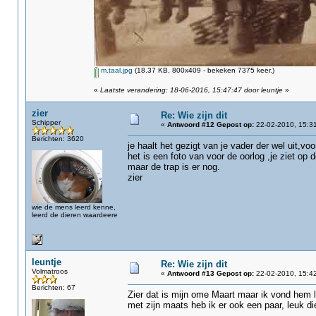
m.taal.jpg
(18.37 KB, 800x409 - bekeken 7375 keer.)
«
Laatste verandering: 18-06-2016, 15:47:47 door leuntje
»
zier
Re: Wie zijn dit
Schipper
«
Antwoord #12 Gepost op:
22-02-2010, 15:31
Berichten: 3620
je haalt het gezigt van je vader der wel uit,voo
het is een foto van voor de oorlog ,je ziet o
maar de trap is er nog.
zier
wie de mens leerd kenne,
leerd de dieren waardeere
leuntje
Re: Wie zijn dit
Volmatroos
«
Antwoord #13 Gepost op:
22-02-2010, 15:42
Berichten: 67
Zier dat is mijn ome Maart maar ik vond hem
met zijn maats heb ik er ook een paar, leuk di