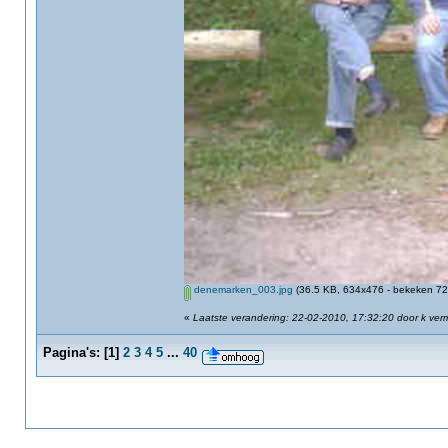
denemarken_003.jpg
(36.5 KB, 634x476 - bekeken 726
«
Laatste verandering: 22-02-2010, 17:32:20 door k ver
Pagina's:
[
1
]
2
3
4
5
...
40