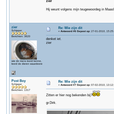
zier
Hij weunt volgens mijn teugewoordeg in Maas
zier
Re: Wie zijn dit
Schipper
«
Antwoord #6 Gepost op:
27-01-2010, 15:25:
Berichten: 3620
denket iet.
zier
wie de mens leerd kenne,
leerd de dieren waardeere
Post Boy
Re: Wie zijn dit
Schipper
«
Antwoord #7 Gepost op:
07-02-2010, 13:12:
Berichten: 1317
Zitten er hier nog bekenden bij?
gr.Dirk.