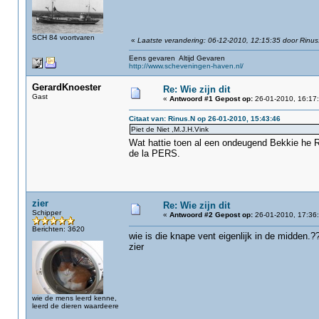
SCH 84 voortvaren
«
Laatste verandering: 06-12-2010, 12:15:35 door Rinus
Eens gevaren Altijd Gevaren
http://www.scheveningen-haven.nl/
GerardKnoester
Re: Wie zijn dit
Gast
«
Antwoord #1 Gepost op:
26-01-2010, 16:17:
Citaat van: Rinus.N op 26-01-2010, 15:43:46
Piet de Niet ,M.J.H.Vink
Wat hattie toen al een ondeugend Bekkie he 
de la PERS.
zier
Re: Wie zijn dit
Schipper
«
Antwoord #2 Gepost op:
26-01-2010, 17:36:
Berichten: 3620
wie is die knape vent eigenlijk in de midden.?
zier
wie de mens leerd kenne,
leerd de dieren waardeere