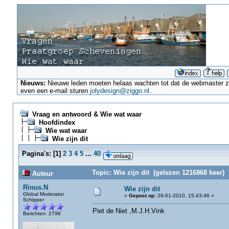
Nieuws:
Nieuwe leden moeten helaas wachten tot dat de webmaster ze a
even een e-mail sturen
jolydesign@ziggo.nl
.
Vraag en antwoord & Wie wat waar
Hoofdindex
Wie wat waar
Wie zijn dit
Pagina's:
[
1
]
2
3
4
5
...
40
Topic: Wie zijn dit (gelezen 1216868 keer)
Auteur
Rinus.N
Wie zijn dit
Global Moderator
«
Gepost op:
26-01-2010, 15:43:46 »
Schipper
Piet de Niet ,M.J.H.Vink
Berichten: 2798