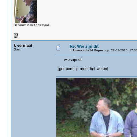
Dit forum is het helemaal !
k vermaat
Re: Wie zijn dit
Gast
«
Antwoord #14 Gepost op:
22-02-2010, 17:30
wie zijn dit
[ger pers] jij moet het weten]