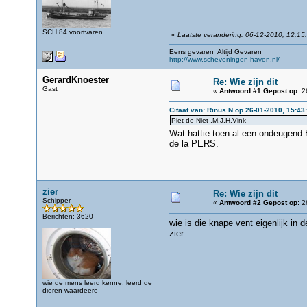
SCH 84 voortvaren
«
Laatste verandering: 06-12-2010, 12:15
Eens gevaren Altijd Gevaren
http://www.scheveningen-haven.nl/
GerardKnoester
Re: Wie zijn dit
Gast
«
Antwoord #1 Gepost op:
26
Citaat van: Rinus.N op 26-01-2010, 15:43
Piet de Niet ,M.J.H.Vink
Wat hattie toen al een ondeugend
de la PERS.
zier
Re: Wie zijn dit
Schipper
«
Antwoord #2 Gepost op:
26
Berichten: 3620
wie is die knape vent eigenlijk in 
zier
wie de mens leerd kenne, leerd de
dieren waardeere