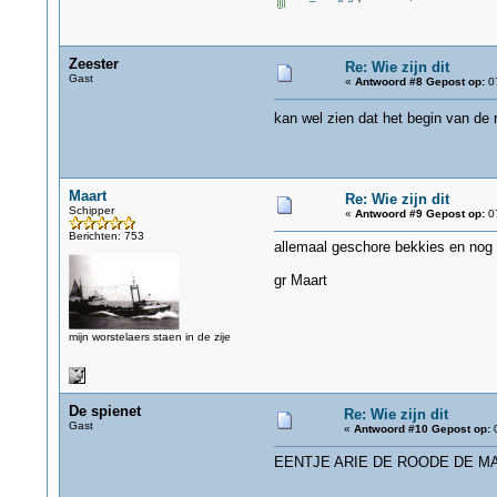
Zeester
Re: Wie zijn dit
Gast
«
Antwoord #8 Gepost op:
07
kan wel zien dat het begin van de r
Maart
Re: Wie zijn dit
Schipper
«
Antwoord #9 Gepost op:
07
Berichten: 753
allemaal geschore bekkies en nog e
gr Maart
mijn worstelaers staen in de zije
De spienet
Re: Wie zijn dit
Gast
«
Antwoord #10 Gepost op:
0
EENTJE ARIE DE ROODE DE M