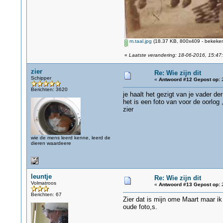
m.taal.jpg
(18.37 KB, 800x409 - bekeken
«
Laatste verandering: 18-06-2016, 15:47:
zier
Re: Wie zijn dit
Schipper
«
Antwoord #12 Gepost op:
2
Berichten: 3620
je haalt het gezigt van je vader der
het is een foto van voor de oorlog
zier
wie de mens leerd kenne, leerd de
dieren waardeere
leuntje
Re: Wie zijn dit
Volmatroos
«
Antwoord #13 Gepost op:
2
Berichten: 67
Zier dat is mijn ome Maart maar i
oude foto,s.