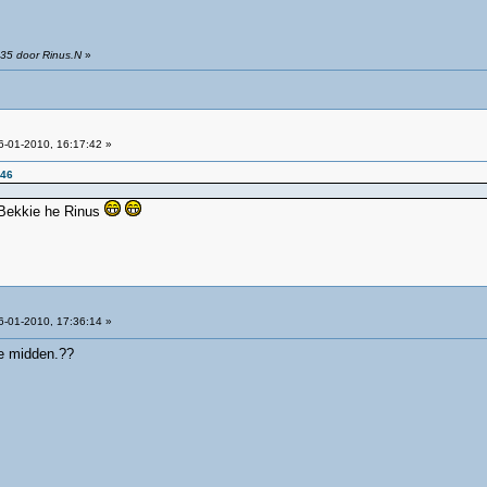
:35 door Rinus.N
»
-01-2010, 16:17:42 »
:46
 Bekkie he Rinus
-01-2010, 17:36:14 »
de midden.??