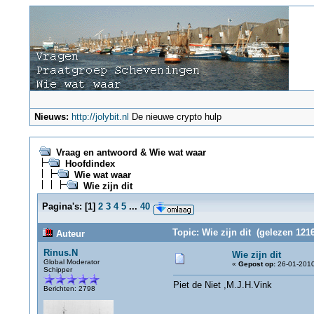
Nieuws:
http://jolybit.nl
De nieuwe crypto hulp
Vraag en antwoord & Wie wat waar
Hoofdindex
Wie wat waar
Wie zijn dit
Pagina's:
[
1
]
2
3
4
5
...
40
Topic: Wie zijn dit (gelezen 121
Auteur
Rinus.N
Wie zijn dit
Global Moderator
«
Gepost op:
26-01-2010
Schipper
Piet de Niet ,M.J.H.Vink
Berichten: 2798