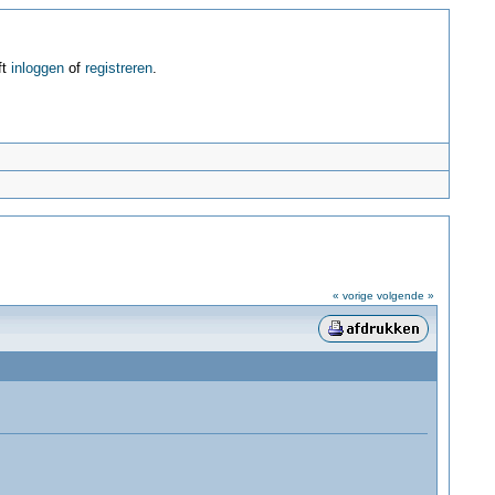
ft
inloggen
of
registreren
.
« vorige
volgende »