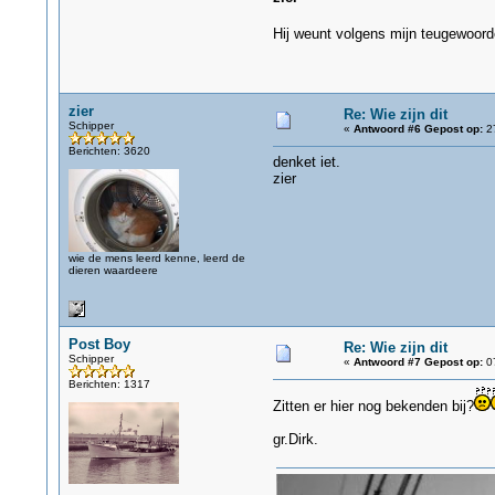
Hij weunt volgens mijn teugewoor
zier
Re: Wie zijn dit
Schipper
«
Antwoord #6 Gepost op:
27
Berichten: 3620
denket iet.
zier
wie de mens leerd kenne, leerd de
dieren waardeere
Post Boy
Re: Wie zijn dit
Schipper
«
Antwoord #7 Gepost op:
07
Berichten: 1317
Zitten er hier nog bekenden bij?
gr.Dirk.