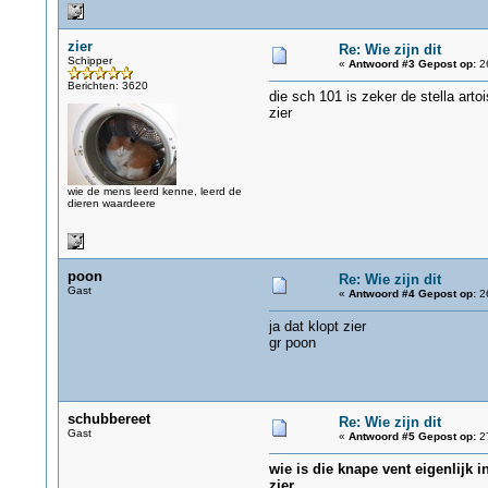
zier
Re: Wie zijn dit
Schipper
«
Antwoord #3 Gepost op:
26
Berichten: 3620
die sch 101 is zeker de stella art
zier
wie de mens leerd kenne, leerd de
dieren waardeere
poon
Re: Wie zijn dit
Gast
«
Antwoord #4 Gepost op:
26
ja dat klopt zier
gr poon
schubbereet
Re: Wie zijn dit
Gast
«
Antwoord #5 Gepost op:
27
wie is die knape vent eigenlijk 
zier