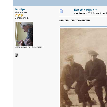
leuntje
Re: Wie zijn dit
Volmatroos
«
Antwoord #11 Gepost op:
2
Berichten: 67
wie ziet hier bekenden
Dit forum is het helemaal !