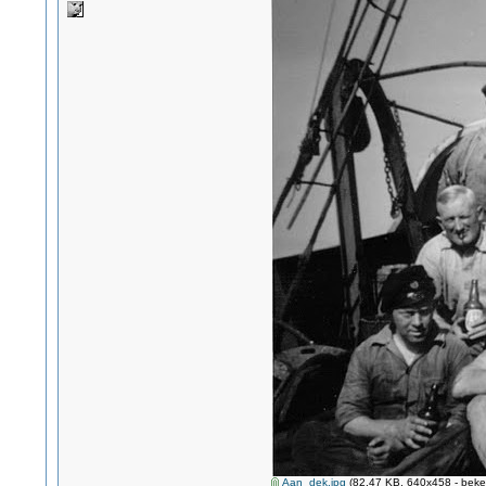
Aan_dek.jpg
(82.47 KB, 640x458 - beke