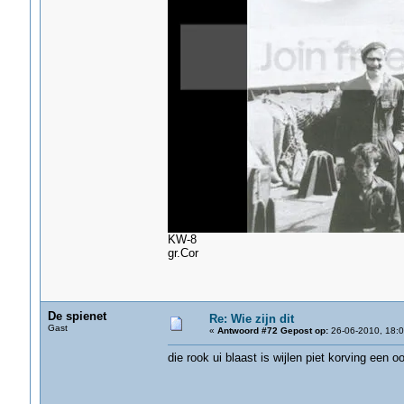
KW-8
gr.Cor
De spienet
Re: Wie zijn dit
Gast
«
Antwoord #72 Gepost op:
26-06-2010, 18:0
die rook ui blaast is wijlen piet korving een 