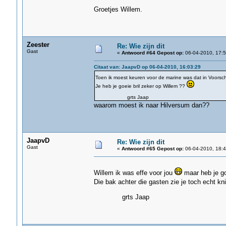
Groetjes Willem.
Zeester
Re: Wie zijn dit
Gast
«
Antwoord #64 Gepost op:
06-04-2010, 17:5
Citaat van: JaapvD op 06-04-2010, 16:03:29
Toen ik moest keuren voor de marine was dat in Voorsch
Je heb je goeie bril zeker op Willem ??
grts Jaap
waarom moest ik naar Hilversum dan??
JaapvD
Re: Wie zijn dit
Gast
«
Antwoord #65 Gepost op:
06-04-2010, 18:4
Willem ik was effe voor jou
maar heb je go
Die bak achter die gasten zie je toch echt k
grts Jaap