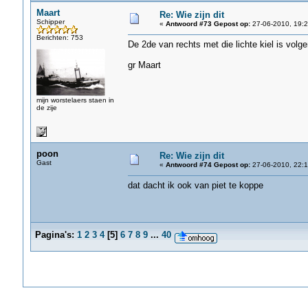
Maart
Re: Wie zijn dit
Schipper
«
Antwoord #73 Gepost op:
27-06-2010, 19:2
Berichten: 753
De 2de van rechts met die lichte kiel is volg
gr Maart
mijn worstelaers staen in
de zije
poon
Re: Wie zijn dit
Gast
«
Antwoord #74 Gepost op:
27-06-2010, 22:1
dat dacht ik ook van piet te koppe
Pagina's:
1
2
3
4
[
5
]
6
7
8
9
...
40