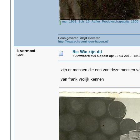
mei_1961_Sch_16_Aafke_Produktschapsprijs_1960_
Eens gevaren Altijd Gevaren
http://www.scheveningen-haven.nl/
k vermaat
Re: Wie zijn dit
Gast
«
Antwoord #69 Gepost op:
22-04-2010, 18:1
zijn er mensen die een van deze mensen van
van frank vrolijk kennen