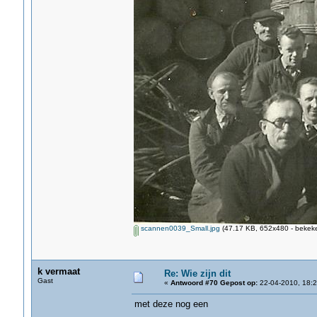
scannen0039_Small.jpg
(47.17 KB, 652x480 - bekeke
k vermaat
Re: Wie zijn dit
Gast
«
Antwoord #70 Gepost op:
22-04-2010, 18:2
met deze nog een