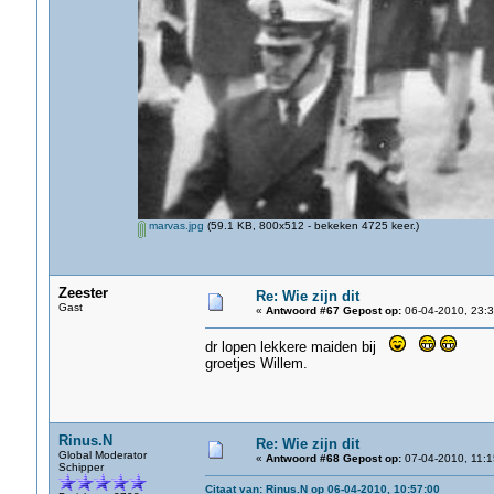
marvas.jpg
(59.1 KB, 800x512 - bekeken 4725 keer.)
Zeester
Re: Wie zijn dit
Gast
«
Antwoord #67 Gepost op:
06-04-2010, 23:3
dr lopen lekkere maiden bij
groetjes Willem.
Rinus.N
Re: Wie zijn dit
Global Moderator
«
Antwoord #68 Gepost op:
07-04-2010, 11:1
Schipper
Citaat van: Rinus.N op 06-04-2010, 10:57:00