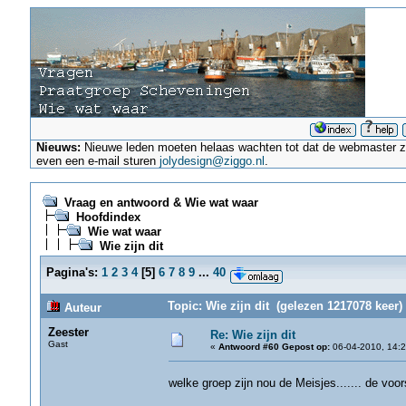
Nieuws:
Nieuwe leden moeten helaas wachten tot dat de webmaster ze a
even een e-mail sturen
jolydesign@ziggo.nl
.
Vraag en antwoord & Wie wat waar
Hoofdindex
Wie wat waar
Wie zijn dit
Pagina's:
1
2
3
4
[
5
]
6
7
8
9
...
40
Topic: Wie zijn dit (gelezen 1217078 keer)
Auteur
Zeester
Re: Wie zijn dit
Gast
«
Antwoord #60 Gepost op:
06-04-2010, 14:2
welke groep zijn nou de Meisjes....... de voo