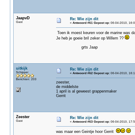
JaapvD
Re: Wie zijn dit
Gast
«
Antwoord #61 Gepost op:
06-04-2010, 16:0
Toen ik moest keuren voor de marine was dat
Je heb je goeie bril zeker op Willem ??
grts Jaap
uitkijk
Re: Wie zijn dit
Schipper
«
Antwoord #62 Gepost op:
06-04-2010, 16:1
Berichten: 203
zeester,
de middelste
1 april is al geweest grappenmaker
Gerrit
Zeester
Re: Wie zijn dit
Gast
«
Antwoord #63 Gepost op:
06-04-2010, 17:5
was maar een Geintje hoor Gerrit