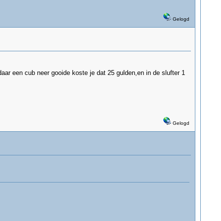
Gelogd
daar een cub neer gooide koste je dat 25 gulden,en in de slufter 1
Gelogd