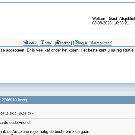
Welkom,
Gast
. Alsjeblie
08-08-2026, 16:56:21
 accepteert. Er is veel kaf onder het koren. Het beste kunt u na registrati
 2706010 keer)
04-11-2010, 19:08:53 »
aarde oude vriend!
on ik de Amazone regelmatig de bocht om zien gaan;