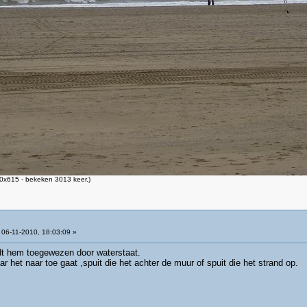
0x615 - bekeken 3013 keer.)
06-11-2010, 18:03:09 »
rdt hem toegewezen door waterstaat.
 het naar toe gaat ,spuit die het achter de muur of spuit die het strand op.