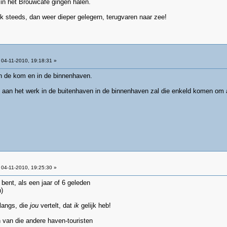
e in het Brouwcafé gingen halen.
ook steeds, dan weer dieper gelegern, terugvaren naar zee!
04-11-2010, 19:18:31 »
 in de kom en in de binnenhaven.
is aan het werk in de buitenhaven in de binnenhaven zal die enkeld komen om 
04-11-2010, 19:25:30 »
 bent, als een jaar of 6 geleden
)
langs, die
jou
vertelt, dat
ik
gelijk heb!
 van die andere haven-touristen