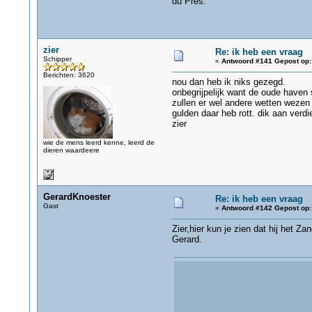
du Pres.
zier
Re: ik heb een vraag
Schipper
«
Antwoord #141 Gepost op:
Berichten: 3620
nou dan heb ik niks gezegd.
onbegrijpelijk want de oude haven s
zullen er wel andere wetten wezen ,
gulden daar heb rott. dik aan verdi
zier
wie de mens leerd kenne, leerd de
dieren waardeere
GerardKnoester
Re: ik heb een vraag
Gast
«
Antwoord #142 Gepost op:
Zier,hier kun je zien dat hij het Za
Gerard.