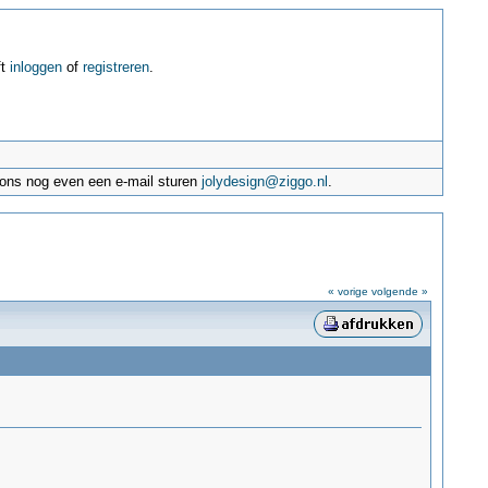
ft
inloggen
of
registreren
.
e ons nog even een e-mail sturen
jolydesign@ziggo.nl
.
« vorige
volgende »