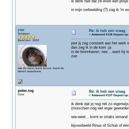
ik denk niet dat ze even een pilsj
in mijn verbeelding (?) zag ik 'm 
zier
Re: ik heb een vraag
Schipper
«
Antwoord #136 Gepost op:
Berichten: 3620
piet jij zeg constant aan het werk
dan zeg ik in de kom :ja
in de binnnhaven :nee ...want hij 
zier
wie de mens leerd kenne, leerd de
dieren waardeere
peter.rog
Re: ik heb een vraag
Gast
«
Antwoord #137 Gepost op:
ik denk dat je nog nèt zo eigenwijs
(misschien nog wel erger geworden
wie-weet... komt er straks iemand 
bijvoorbeeld Rinus of Schub of één