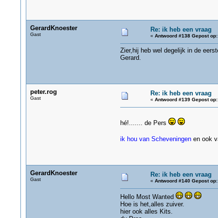
GerardKnoester
Re: ik heb een vraag
Gast
«
Antwoord #138 Gepost op:
Zier,hij heb wel degelijk in de ee
Gerard.
peter.rog
Re: ik heb een vraag
Gast
«
Antwoord #139 Gepost op:
hé!....... de Pers
ik hou van Scheveningen
en ook v
GerardKnoester
Re: ik heb een vraag
Gast
«
Antwoord #140 Gepost op:
Hello Most Wanted
Hoe is het,alles zuiver.
hier ook alles Kits.