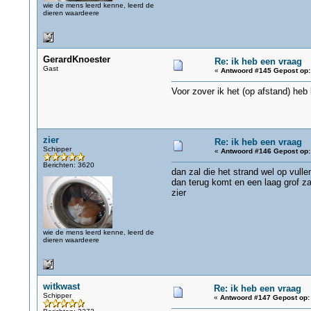
wie de mens leerd kenne, leerd de
dieren waardeere
GerardKnoester
Re: ik heb een vraag
Gast
«
Antwoord #145 Gepost op:
Voor zover ik het (op afstand) heb 
zier
Re: ik heb een vraag
Schipper
«
Antwoord #146 Gepost op:
Berichten: 3620
dan zal die het strand wel op vull
dan terug komt en een laag grof za
zier
wie de mens leerd kenne, leerd de
dieren waardeere
witkwast
Re: ik heb een vraag
Schipper
«
Antwoord #147 Gepost op: