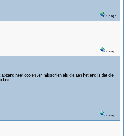
Gelogd
Gelogd
lapzand neer gooien ,en misschien als die aan het end is dat die
o best.
Gelogd