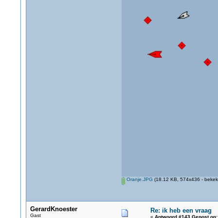
Oranje.JPG
(18.12 KB, 574x436 - bekek
GerardKnoester
Re: ik heb een vraag
Gast
«
Antwoord #143 Gepost op: