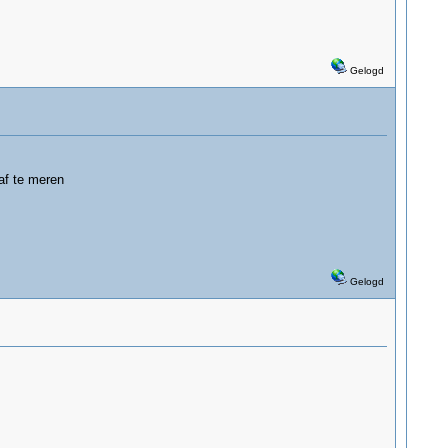
Gelogd
af te meren
Gelogd