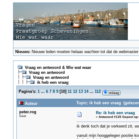
Nieuws:
Nieuwe leden moeten helaas wachten tot dat de webmaster ze
Vraag en antwoord & Wie wat waar
Vraag en antwoord
Vraag en antwoord
ik heb een vraag
Pagina's:
1
...
6
7
8
9
[
10
]
11
12
13
14
...
112
Topic: ik heb een vraag (gelezen
Auteur
peter.rog
Re: ik heb een vraag
Gast
«
Antwoord #135 Gepost op:
ik denk toch dat je verkeerd zit, w
vanuit mijn hooggelegen positie k