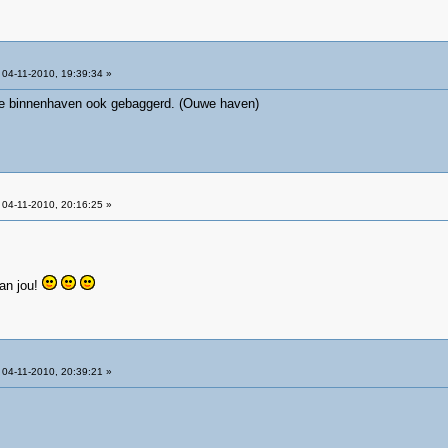
04-11-2010, 19:39:34 »
rste binnenhaven ook gebaggerd. (Ouwe haven)
04-11-2010, 20:16:25 »
an jou!
04-11-2010, 20:39:21 »