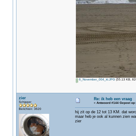
6_November_004_kl.JPG
(55.13 KB, 82
zier
Re: ik heb een vraag
Schipper
«
Antwoord #144 Gepost op:
Berichten: 3620
hij zit op de 12 tot 13 KM. dat wo
maar heb je ook al kunnen zien waar
zier