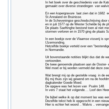
In het boek over de geschiedenis van de Kat
gemaakt over diverse strandingen van walvi
En een kopergravure laat zien dat in 1682 e
St.Annaland en Bruinisse.
In de Scheveningse geschiedschrijving door d
en in juli 1577 op de Wester Schelde bij de p
De plaats Saeftinghe bestond toen al niet me
stormen verloren en in 1570 ging de plaats Sa
In een boekje over de Vlaamse visserij is spr
IJzermonding.
Hetzelfde boekje verteld over een "bestendige
in Normandie.
Uit bovenstaande notities blijkt dus dat de 
vertoonden.
De twee genoemde plaatsen aan de Ooster- e
Wel moet er bij worden vermeld dat deze zee
Wat brengt mij op de gestelde vraag in de eers
Bij mij thuis zijn wij gewend om na de hoofdma
dagkalender Goede Moed.
De opgave was het lezen van Psalm 148.
In vers 7 staat het volgende.... Loof den Hee
De bijbel welke ik op dat moment las was een
Dezelfde tekst heb ik opgezocht in een nieuwe
Hier is echter het woord .. Walvis .. vervange