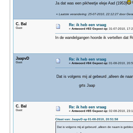
Ja dat was een pikheetje eleje Aad (1953)
«
Laatste verandering: 25-07-2010, 22:12:27 door Ger
C. Bal
Re: ik heb een vraag
Gast
«
Antwoord #83 Gepost op:
31-07-2010, 17:2
In de wandelgangen hoorde ik vertellen dat R
JaapvD
Re: ik heb een vraag
Gast
«
Antwoord #84 Gepost op:
01-08-2010, 20:5
Dat is volgens mij al gebeurd ,alleen de naa
grts Jaap
C. Bal
Re: ik heb een vraag
Gast
«
Antwoord #85 Gepost op:
02-08-2010, 23:1
Citaat van: JaapvD op 01-08-2010, 20:51:58
Dat is volgens mij al gebeurd ,alleen de naam is geblev