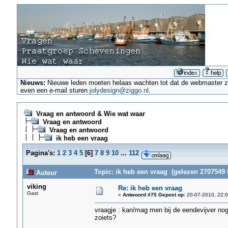
Nieuws:
Nieuwe leden moeten helaas wachten tot dat de webmaster ze a
even een e-mail sturen
jolydesign@ziggo.nl
.
Vraag en antwoord & Wie wat waar
Vraag en antwoord
Vraag en antwoord
ik heb een vraag
Pagina's:
1
2
3
4
5
[
6
]
7
8
9
10
...
112
Topic: ik heb een vraag (gelezen 2707549 
Auteur
viking
Re: ik heb een vraag
Gast
«
Antwoord #75 Gepost op:
20-07-2010, 22:0
vraagje : kan/mag men bij de eendevijver nog
zoiets?