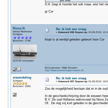
grts Jaap
O.K Jaap ik hoorde het ook maar, wist het nie
gr Cor
Rinus.N
Re: ik heb een vraag
Global Moderator
«
Antwoord #86 Gepost op:
03-08-2010, 11:4
Schipper
klopt is al eentijd geleden gebeurt hoor Cor
Berichten: 2798
SCH 84 voortvaren
Eens gevaren Altijd Gevaren
http://www.scheveningen-haven.nl/
vreemdeling
Re: ik heb een vraag
Schipper
«
Antwoord #87 Gepost op:
01-09-2010, 18:0
Berichten: 1860
Zou de mogelijkheid bestaan dat er in de ou
In de geschiedschrijving door de eeuwen he
B.V. De oud Hollanse walvisvaart bij Nova Z
Of. De nog vrij kort geleden in de geschied