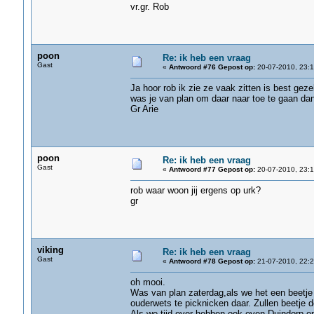
vr.gr. Rob
poon
Re: ik heb een vraag
Gast
«
Antwoord #76 Gepost op:
20-07-2010, 23:1
Ja hoor rob ik zie ze vaak zitten is best gezel
was je van plan om daar naar toe te gaan da
Gr Arie
poon
Re: ik heb een vraag
Gast
«
Antwoord #77 Gepost op:
20-07-2010, 23:1
rob waar woon jij ergens op urk?
gr
viking
Re: ik heb een vraag
Gast
«
Antwoord #78 Gepost op:
21-07-2010, 22:2
oh mooi.
Was van plan zaterdag,als we het een beetj
ouderwets te picknicken daar. Zullen beetje 
Als we tijd over hebben,ook even Duindorp o