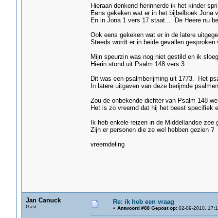
Hieraan denkend herinnerde ik het kinder spring
Eens gekeken wat er in het bijbelboek Jona va
En in Jona 1 vers 17 staat... De Heere nu bes
Ook eens gekeken wat er in de latere uitgegev
Steeds wordt er in beide gevallen gesproken 
Mijn speurzin was nog niet gestild en ik sloe
Hierin stond uit Psalm 148 vers 3 L
Gij walvis, gron
Dit was een psalmberijming uit 1773. Het ps
In latere uitgaven van deze berijmde psalme
Zou de onbekende dichter van Psalm 148 wer
Het is zo vreemd dat hij het beest specifiek 
Ik heb enkele reizen in de Middellandse zee 
Zijn er personen die ze wel hebben gezien ?
vreemdeling
Jan Canuck
Re: ik heb een vraag
Gast
«
Antwoord #88 Gepost op:
02-09-2010, 17:1