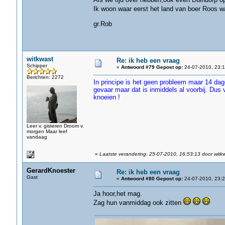
Ik woon waar eerst het land van boer Roos 
gr.Rob
witkwast
Re: ik heb een vraag
Schipper
«
Antwoord #79 Gepost op:
24-07-2010, 23:1
Berichten: 2272
In principe is het geen probleem maar 14 da
gevaar maar dat is inmiddels al voorbij. Dus 
knoeien !
Leer v. gisteren Droom v.
morgen Maar leef
vandaag
«
Laatste verandering: 25-07-2010, 16:53:13 door witk
GerardKnoester
Re: ik heb een vraag
Gast
«
Antwoord #80 Gepost op:
24-07-2010, 23:2
Ja hoor,het mag.
Zag hun vanmiddag ook zitten