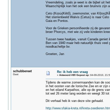
Vreemdeling, zoals je weet is de bijbel uit h
Waarschijnlijk kan het ook een bruinvis zijn 
Ceto (Κητώ(Kêtố), zeemonster, van Κῆτος(Kễtos)
Het sterrenbeeld Walvis (Cetus) is naar Cet
Gaia en Pontos.
Voor de Grieken personifieerde zij de gevar
broer Phorcys, met wie zij vele kinderen kree
Tussen twee haakjes, vanuit Canada geniet ik
Ben van 1940 maar heb natuurlijk thuis veel 
noodkacheltje bv.
Groeten, Jan
schubbereet
Re: ik heb een vraag
Gast
«
Antwoord #89 Gepost op:
04-09-2010, 21:5
Tijdens de warme zomermaanden kan de soort
in het oosten van de Ionische Zee en er zijn
en het eiland Karpathos, alle op de grens va
tot wel 26 meter lang worden en weegt 30 tot 8
Dit verhaal heb ik van deze site gehaald.
http://www.sfakia-kreta.nl/kreta-zeedieren.htm