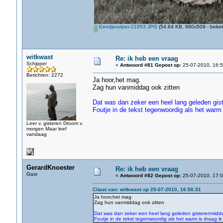
Eendjesvijver-21953.JPG
(54.64 KB, 680x509 - bekek
witkwast
Re: ik heb een vraag
Schipper
«
Antwoord #81 Gepost op:
25-07-2010, 16:5
Berichten: 2272
Ja hoor,het mag.
Zag hun vanmiddag ook zitten
Dat was dan zeker een heel lang geleden gist
Foutje in de tekst tegenwoordig als het warm
Leer v. gisteren Droom v.
morgen Maar leef
vandaag
GerardKnoester
Re: ik heb een vraag
Gast
«
Antwoord #82 Gepost op:
25-07-2010, 17:0
Citaat van: witkwast op 25-07-2010, 16:56:31
Ja hoor,het mag.
Zag hun vanmiddag ook zitten
Dat was dan zeker een heel lang geleden gisterenmidda
Foutje in de tekst tegenwoordig als het warm is draag i