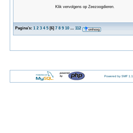
Klik vervolgens op Zeezoogdieren.
Pagina's:
1
2
3
4
5
[
6
]
7
8
9
10
...
112
Powered by SMF 1.1