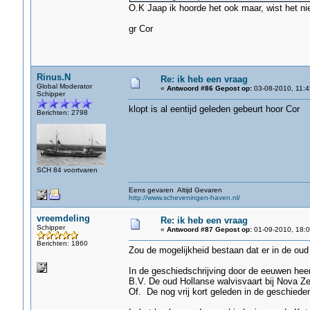
O.K Jaap ik hoorde het ook maar, wist het nie
gr Cor
Rinus.N
Re: ik heb een vraag
Global Moderator
«
Antwoord #86 Gepost op:
03-08-2010, 11:4
Schipper
klopt is al eentijd geleden gebeurt hoor Cor
Berichten: 2798
SCH 84 voortvaren
Eens gevaren Altijd Gevaren
http://www.scheveningen-haven.nl/
vreemdeling
Re: ik heb een vraag
Schipper
«
Antwoord #87 Gepost op:
01-09-2010, 18:0
Berichten: 1860
Zou de mogelijkheid bestaan dat er in de ou
In de geschiedschrijving door de eeuwen he
B.V. De oud Hollanse walvisvaart bij Nova Z
Of. De nog vrij kort geleden in de geschied