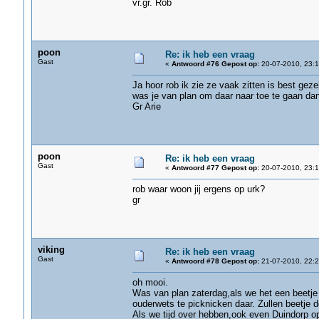
vr.gr. Rob
poon
Re: ik heb een vraag
Gast
«
Antwoord #76 Gepost op:
20-07-2010, 23:1
Ja hoor rob ik zie ze vaak zitten is best gezel
was je van plan om daar naar toe te gaan da
Gr Arie
poon
Re: ik heb een vraag
Gast
«
Antwoord #77 Gepost op:
20-07-2010, 23:1
rob waar woon jij ergens op urk?
gr
viking
Re: ik heb een vraag
Gast
«
Antwoord #78 Gepost op:
21-07-2010, 22:2
oh mooi.
Was van plan zaterdag,als we het een beetj
ouderwets te picknicken daar. Zullen beetje 
Als we tijd over hebben,ook even Duindorp o