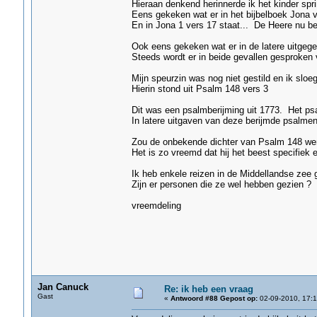
Hieraan denkend herinnerde ik het kinder spring
Eens gekeken wat er in het bijbelboek Jona va
En in Jona 1 vers 17 staat... De Heere nu bes
Ook eens gekeken wat er in de latere uitgegev
Steeds wordt er in beide gevallen gesproken 
Mijn speurzin was nog niet gestild en ik sloe
Hierin stond uit Psalm 148 vers 3 L
Gij walvis, gron
Dit was een psalmberijming uit 1773. Het ps
In latere uitgaven van deze berijmde psalme
Zou de onbekende dichter van Psalm 148 wer
Het is zo vreemd dat hij het beest specifiek 
Ik heb enkele reizen in de Middellandse zee 
Zijn er personen die ze wel hebben gezien ?
vreemdeling
Jan Canuck
Re: ik heb een vraag
Gast
«
Antwoord #88 Gepost op:
02-09-2010, 17:1