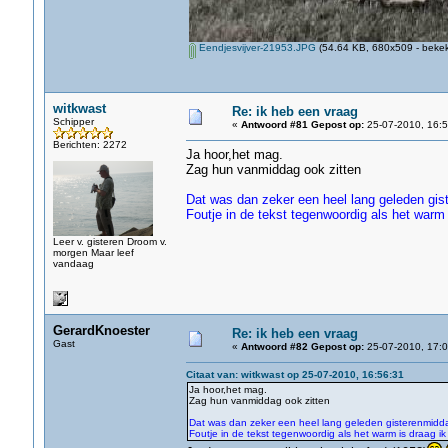
Eendjesvijver-21953.JPG
(54.64 KB, 680x509 - bekek
witkwast
Re: ik heb een vraag
Schipper
«
Antwoord #81 Gepost op:
25-07-2010, 16:5
Berichten: 2272
Ja hoor,het mag.
Zag hun vanmiddag ook zitten
Dat was dan zeker een heel lang geleden gist
Foutje in de tekst tegenwoordig als het warm
Leer v. gisteren Droom v.
morgen Maar leef
vandaag
GerardKnoester
Re: ik heb een vraag
Gast
«
Antwoord #82 Gepost op:
25-07-2010, 17:0
Citaat van: witkwast op 25-07-2010, 16:56:31
Ja hoor,het mag.
Zag hun vanmiddag ook zitten
Dat was dan zeker een heel lang geleden gisterenmidda
Foutje in de tekst tegenwoordig als het warm is draag i