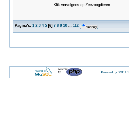
Klik vervolgens op Zeezoogdieren.
Pagina's:
1
2
3
4
5
[
6
]
7
8
9
10
...
112
Powered by SMF 1.1