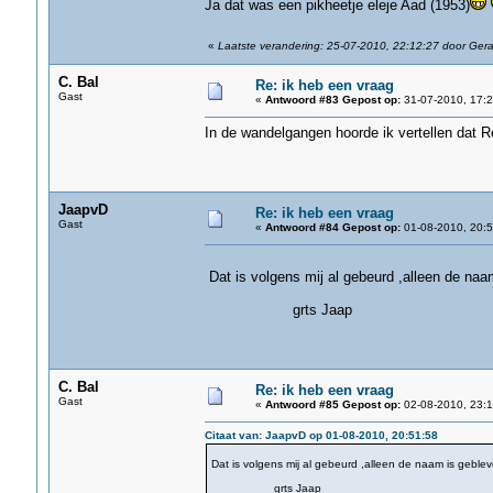
Ja dat was een pikheetje eleje Aad (1953)
«
Laatste verandering: 25-07-2010, 22:12:27 door Ger
C. Bal
Re: ik heb een vraag
Gast
«
Antwoord #83 Gepost op:
31-07-2010, 17:2
In de wandelgangen hoorde ik vertellen dat R
JaapvD
Re: ik heb een vraag
Gast
«
Antwoord #84 Gepost op:
01-08-2010, 20:5
Dat is volgens mij al gebeurd ,alleen de naa
grts Jaap
C. Bal
Re: ik heb een vraag
Gast
«
Antwoord #85 Gepost op:
02-08-2010, 23:1
Citaat van: JaapvD op 01-08-2010, 20:51:58
Dat is volgens mij al gebeurd ,alleen de naam is geblev
grts Jaap