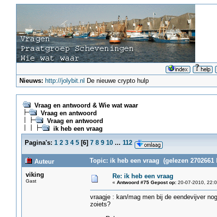
Nieuws:
http://jolybit.nl
De nieuwe crypto hulp
Vraag en antwoord & Wie wat waar
Vraag en antwoord
Vraag en antwoord
ik heb een vraag
Pagina's:
1
2
3
4
5
[
6
]
7
8
9
10
...
112
Topic: ik heb een vraag (gelezen 2702661 
Auteur
viking
Re: ik heb een vraag
Gast
«
Antwoord #75 Gepost op:
20-07-2010, 22:0
vraagje : kan/mag men bij de eendevijver nog
zoiets?