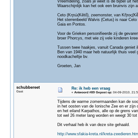
Vreemdeling, zoals je weet is de bijbel uit h
Waarschijnlijk kan het ook een bruinvis zijn 
Ceto (Κητώ(Kêtố), zeemonster, van Κῆτος(Kễtos)
Het sterrenbeeld Walvis (Cetus) is naar Cet
Gaia en Pontos.
Voor de Grieken personifieerde zij de gevar
broer Phorcys, met wie zij vele kinderen kree
Tussen twee haakjes, vanuit Canada geniet ik
Ben van 1940 maar heb natuurlijk thuis veel 
noodkacheltje bv.
Groeten, Jan
schubbereet
Re: ik heb een vraag
Gast
«
Antwoord #89 Gepost op:
04-09-2010, 21:5
Tijdens de warme zomermaanden kan de soort
in het oosten van de Ionische Zee en er zijn
en het eiland Karpathos, alle op de grens va
tot wel 26 meter lang worden en weegt 30 tot 8
Dit verhaal heb ik van deze site gehaald.
http://www.sfakia-kreta.nl/kreta-zeedieren.htm