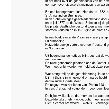
In het boek over de geschiedenis van de Kat
gemaakt over diverse strandingen van walvi
En een kopergravure laat zien dat in 1682 e
St.Annaland en Bruinisse.
In de Scheveningse geschiedschrijving door d
en in juli 1577 op de Wester Schelde bij de p
De plaats Saeftinghe bestond toen al niet me
stormen verloren en in 1570 ging de plaats Sa
In een boekje over de Vlaamse visserij is spr
IJzermonding.
Hetzelfde boekje verteld over een "bestendige
in Normandie.
Uit bovenstaande notities blijkt dus dat de 
vertoonden.
De twee genoemde plaatsen aan de Ooster- e
Wel moet er bij worden vermeld dat deze zee
Wat brengt mij op de gestelde vraag in de eers
Bij mij thuis zijn wij gewend om na de hoofdma
dagkalender Goede Moed.
De opgave was het lezen van Psalm 148.
In vers 7 staat het volgende.... Loof den Hee
De bijbel welke ik op dat moment las was een
Dezelfde tekst heb ik opgezocht in een nieuwe
Hier is echter het woord .. Walvis .. vervange