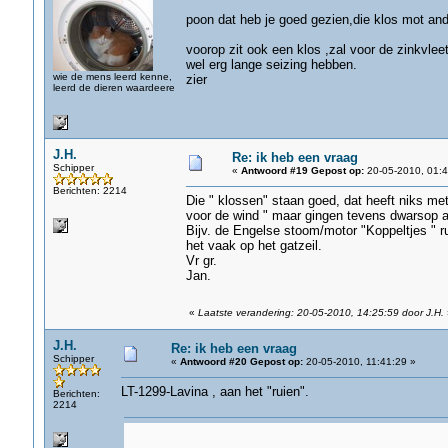
poon dat heb je goed gezien,die klos mot ande
voorop zit ook een klos ,zal voor de zinkvleet
wel erg lange seizing hebben.
wie de mens leerd kenne,
zier
leerd de dieren waardeere
J.H.
Re: ik heb een vraag
Schipper
«
Antwoord #19 Gepost op:
20-05-2010, 01:4
Berichten: 2214
Die " klossen" staan goed, dat heeft niks met
voor de wind " maar gingen tevens dwarsop a
Bijv. de Engelse stoom/motor "Koppeltjes " 
het vaak op het gatzeil.
Vr gr.
Jan.
«
Laatste verandering: 20-05-2010, 14:25:59 door J.H.
J.H.
Re: ik heb een vraag
Schipper
«
Antwoord #20 Gepost op:
20-05-2010, 11:41:29 »
LT-1299-Lavina , aan het "ruien".
Berichten:
2214