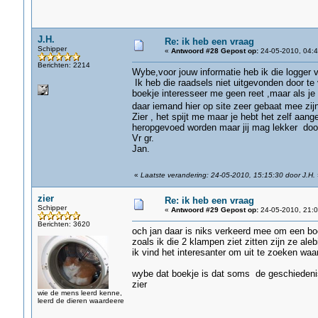
J.H.
Re: ik heb een vraag
Schipper
«
Antwoord #28 Gepost op:
24-05-2010, 04:4
Berichten: 2214
Wybe,voor jouw informatie heb ik die logger 
Ik heb die raadsels niet uitgevonden door te
boekje interesseer me geen reet ,maar als je 
daar iemand hier op site zeer gebaat mee zi
Zier , het spijt me maar je hebt het zelf a
heropgevoed worden maar jij mag lekker doo
Vr gr.
Jan.
«
Laatste verandering: 24-05-2010, 15:15:30 door J.H.
zier
Re: ik heb een vraag
Schipper
«
Antwoord #29 Gepost op:
24-05-2010, 21:0
Berichten: 3620
och jan daar is niks verkeerd mee om een boe
zoals ik die 2 klampen ziet zitten zijn ze aleb
ik vind het interesanter om uit te zoeken wa
wybe dat boekje is dat soms de geschiedenis 
zier
wie de mens leerd kenne,
leerd de dieren waardeere