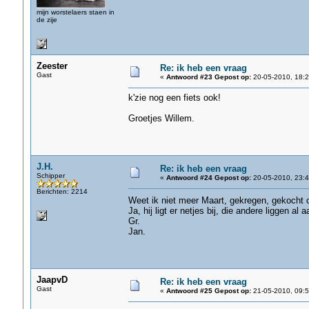
mijn worstelaers staen in
de zije
Zeester
Re: ik heb een vraag
Gast
«
Antwoord #23 Gepost op:
20-05-2010, 18:2
k'zie nog een fiets ook!
Groetjes Willem.
J.H.
Re: ik heb een vraag
Schipper
«
Antwoord #24 Gepost op:
20-05-2010, 23:4
Berichten: 2214
Weet ik niet meer Maart, gekregen, gekocht o
Ja, hij ligt er netjes bij, die andere liggen al 
Gr.
Jan.
JaapvD
Re: ik heb een vraag
Gast
«
Antwoord #25 Gepost op:
21-05-2010, 09:5