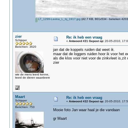
LT_1299-Lavina_L_bj_1917.jpg
(42.7 KB, 801x534 - bekeken 4203 
zier
Re: ik heb een vraag
Schipper
«
Antwoord #21 Gepost op:
20-05-2010, 17:0
Berichten: 3620
jan dat de koppels ruiden dat weet ik.
maar dat de loggers ruiden hoor ik voor het ee
als die klos voor niet voor de zinkvleet is,zi
zier
wie de mens leerd kenne,
leerd de dieren waardeere
Maart
Re: ik heb een vraag
Schipper
«
Antwoord #22 Gepost op:
20-05-2010, 17:5
Berichten: 753
Mooie foto Jan waar haal je die vandaan
gr Maart