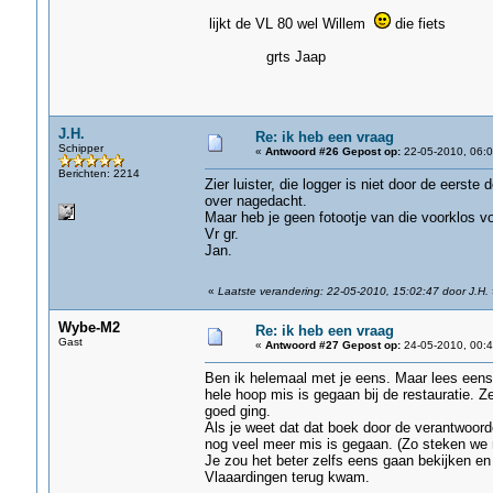
lijkt de VL 80 wel Willem
die fiets
grts Jaap
J.H.
Re: ik heb een vraag
Schipper
«
Antwoord #26 Gepost op:
22-05-2010, 06:0
Berichten: 2214
Zier luister, die logger is niet door de eers
over nagedacht.
Maar heb je geen fotootje van die voorklos 
Vr gr.
Jan.
«
Laatste verandering: 22-05-2010, 15:02:47 door J.H.
Wybe-M2
Re: ik heb een vraag
Gast
«
Antwoord #27 Gepost op:
24-05-2010, 00:4
Ben ik helemaal met je eens. Maar lees eens 
hele hoop mis is gegaan bij de restauratie. 
goed ging.
Als je weet dat dat boek door de verantwoord
nog veel meer mis is gegaan. (Zo steken we nu
Je zou het beter zelfs eens gaan bekijken en
Vlaaardingen terug kwam.