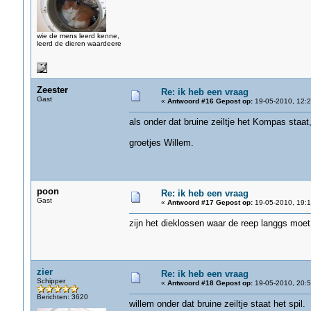
wie de mens leerd kenne,
leerd de dieren waardeere
Zeester
Re: ik heb een vraag
Gast
«
Antwoord #16 Gepost op:
19-05-2010, 12:2
als onder dat bruine zeiltje het Kompas staat,
groetjes Willem.
poon
Re: ik heb een vraag
Gast
«
Antwoord #17 Gepost op:
19-05-2010, 19:1
zijn het dieklossen waar de reep langgs moet
zier
Re: ik heb een vraag
Schipper
«
Antwoord #18 Gepost op:
19-05-2010, 20:5
Berichten: 3620
willem onder dat bruine zeiltje staat het spil.