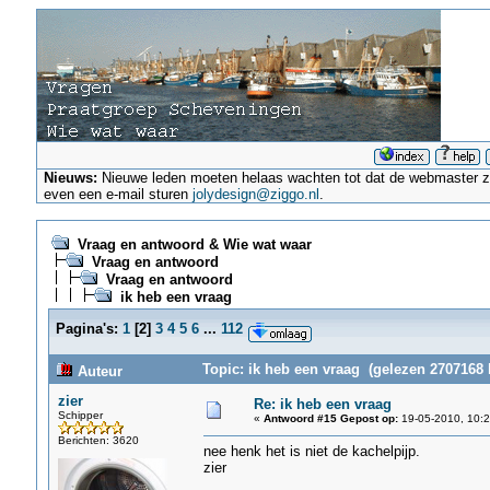
Nieuws:
Nieuwe leden moeten helaas wachten tot dat de webmaster ze a
even een e-mail sturen
jolydesign@ziggo.nl
.
Vraag en antwoord & Wie wat waar
Vraag en antwoord
Vraag en antwoord
ik heb een vraag
Pagina's:
1
[
2
]
3
4
5
6
...
112
Topic: ik heb een vraag (gelezen 2707168 
Auteur
zier
Re: ik heb een vraag
Schipper
«
Antwoord #15 Gepost op:
19-05-2010, 10:2
Berichten: 3620
nee henk het is niet de kachelpijp.
zier