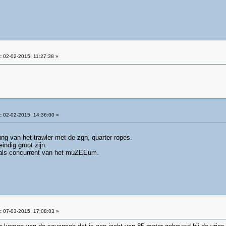
:
02-02-2015, 11:27:38 »
:
02-02-2015, 14:36:00 »
ing van het trawler met de zgn, quarter ropes.
ndig groot zijn.
als concurrent van het muZEEum.
:
07-03-2015, 17:08:03 »