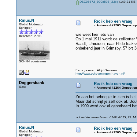
DSC06672_900x503_2.jpg
(149.21 KB, 
Rinus.N
Re: ik heb een vraag
Global Moderator
«
Antwoord #1263 Gepost op
Schipper
wie weet hier iets van
Berichten: 2798
Op 1 mai 1911 wordt de zeilkotter 
Raadt, IJmuiden, naar Hilde Isak
onbekend jaar in Grimsby, 57 brt 38
SCH 84 voortvaren
Eens gevaren Altijd Gevaren
http://www.scheveningen-haven.nl/
Doggersbank
Re: ik heb een vraag
Gast
«
Antwoord #1264 Gepost op
Zo aan het scheepje te zien is he
Maar dat schrijf je zelf ook al. B
In 1909 werd ook al geprobeerd he
«
Laatste verandering: 01-01-2015, 21:1
Rinus.N
Re: ik heb een vraag
Global Moderator
«
Antwoord #1265 Gepost op
Schipper