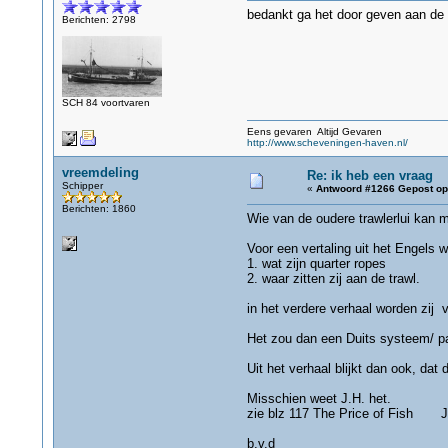
bedankt ga het door geven aan de v
Berichten: 2798
SCH 84 voortvaren
Eens gevaren Altijd Gevaren
http://www.scheveningen-haven.nl/
vreemdeling
Re: ik heb een vraag
Schipper
«
Antwoord #1266 Gepost op
Berichten: 1860
Wie van de oudere trawlerlui kan m
Voor een vertaling uit het Engels w
1. wat zijn quarter ropes
2. waar zitten zij aan de trawl.
in het verdere verhaal worden zij 
Het zou dan een Duits systeem/ pa
Uit het verhaal blijkt dan ook, da
Misschien weet J.H. het.
zie blz 117 The Price of Fish Jus
b.v.d