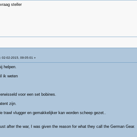
raag steller
:
02-02-2015, 09:05:01 »
ij helpen.
il ik weten
verwisseld voor een set bobines.
tent zijn.
t de trawl vlugger en gemakkelijker kan worden scheep gezet..
t after the war, I was given the reason for what they call the German Gear.