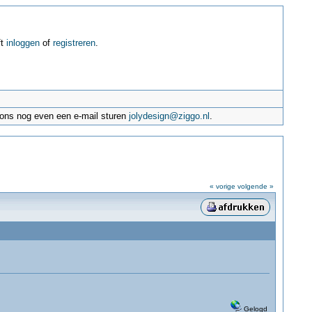
ft
inloggen
of
registreren
.
e ons nog even een e-mail sturen
jolydesign@ziggo.nl
.
« vorige
volgende »
Gelogd