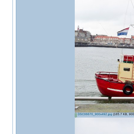
DSC06670_900x492.jpg
(165.7 KB, 900