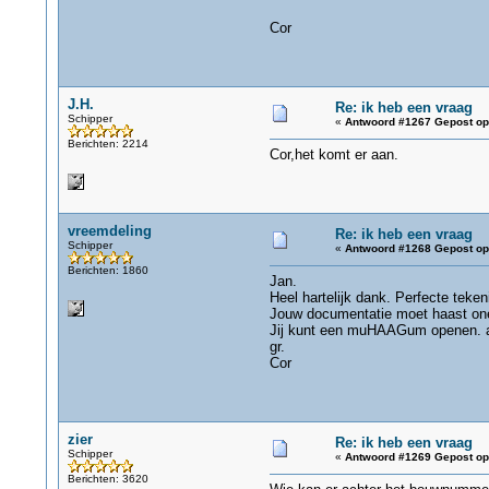
Cor
J.H.
Re: ik heb een vraag
Schipper
«
Antwoord #1267 Gepost op
Berichten: 2214
Cor,het komt er aan.
vreemdeling
Re: ik heb een vraag
Schipper
«
Antwoord #1268 Gepost op
Berichten: 1860
Jan.
Heel hartelijk dank. Perfecte teken
Jouw documentatie moet haast onei
Jij kunt een muHAAGum openen. 
gr.
Cor
zier
Re: ik heb een vraag
Schipper
«
Antwoord #1269 Gepost op
Berichten: 3620