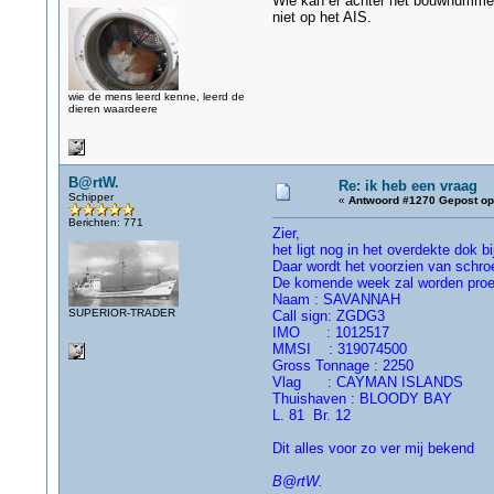
Wie kan er achter het bouwnummer
niet op het AIS.
wie de mens leerd kenne, leerd de
dieren waardeere
B@rtW.
Re: ik heb een vraag
Schipper
«
Antwoord #1270 Gepost op
Berichten: 771
Zier,
het ligt nog in het overdekte dok 
Daar wordt het voorzien van schro
De komende week zal worden proe
Naam : SAVANNAH
SUPERIOR-TRADER
Call sign: ZGDG3
IMO : 1012517
MMSI : 319074500
Gross Tonnage : 2250
Vlag : CAYMAN ISLANDS
Thuishaven : BLOODY BAY
L. 81 Br. 12
Dit alles voor zo ver mij bekend
B@rtW.