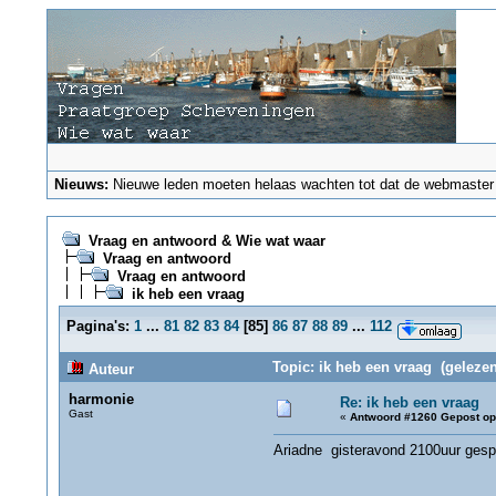
Nieuws:
Nieuwe leden moeten helaas wachten tot dat de webmaster ze
Vraag en antwoord & Wie wat waar
Vraag en antwoord
Vraag en antwoord
ik heb een vraag
Pagina's:
1
...
81
82
83
84
[
85
]
86
87
88
89
...
112
Topic: ik heb een vraag (gelezen
Auteur
harmonie
Re: ik heb een vraag
Gast
«
Antwoord #1260 Gepost op
Ariadne gisteravond 2100uur gesp