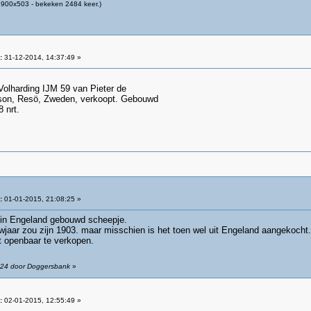
900x503 - bekeken 2484 keer.)
:
31-12-2014, 14:37:49 »
Volharding IJM 59 van Pieter de
sson, Resö, Zweden, verkoopt. Gebouwd
 nrt.
:
01-01-2015, 21:08:25 »
t in Engeland gebouwd scheepje.
ouwjaar zou zijn 1903. maar misschien is het toen wel uit Engeland aangekocht.
t openbaar te verkopen.
4:24 door Doggersbank
»
:
02-01-2015, 12:55:49 »