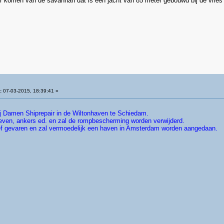
 komen van de savannah dat is een jacht van 85 meter gebouwd bij de vries 
:
07-03-2015, 18:39:41 »
bij Damen Shiprepair in de Wiltonhaven te Schiedam.
even, ankers ed. en zal de rompbescherming worden verwijderd.
f gevaren en zal vermoedelijk een haven in Amsterdam worden aangedaan.