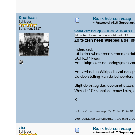
Knorhaan
Re: ik heb een vraag
Schipper
«
Antwoord #616 Gepost op:
Berichten: 1817
Citaat van: zier op 06-11-2012, 16:40:41
Maar hoe betrouwbaar is wikipedia.??
Zo te zien heeft Wikipedia de i
Inderdaad.
Uit betrouwbare bron vernomen dat
SCH-107 kwam.
Het stukje over de oorlogsjaren zo
Het verhaal in Wikipedia zal aange
De doelstelling van de beheerders 
Blijft de vraag dus overeind staan:
Was de 107 vanaf de bouw links, of
K
«
Laatste verandering: 07-11-2012, 10:05
Voor behaalde aantal punten, zie blad 1 eer
zier
Re: ik heb een vraag
Schipper
«
Antwoord #617 Gepost op: