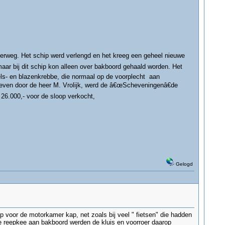
9
rweg. Het schip werd verlengd en het kreeg een geheel nieuwe
r bij dit schip kon alleen over bakboord gehaald worden. Het
els- en blazenkrebbe, die normaal op de voorplecht aan
hreven door de heer M. Vrolijk, werd de â€œScheveningenâ€de
6.000,- voor de sloop verkocht,
Gelogd
voor de motorkamer kap, net zoals bij veel " fietsen" die hadden
e reepkee aan bakboord werden de kluis en voorroer daarop