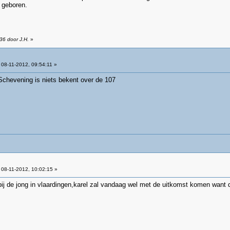
 geboren.
36 door J.H.
»
08-11-2012, 09:54:11 »
 Schevening is niets bekent over de 107
08-11-2012, 10:02:15 »
bij de jong in vlaardingen,karel zal vandaag wel met de uitkomst komen want 