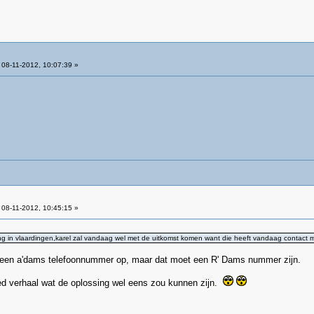
08-11-2012, 10:07:39 »
08-11-2012, 10:45:15 »
ong in vlaardingen,karel zal vandaag wel met de uitkomst komen want die heeft vandaag contact m
g een a'dams telefoonnummer op, maar dat moet een R' Dams nummer zijn.
ed verhaal wat de oplossing wel eens zou kunnen zijn.