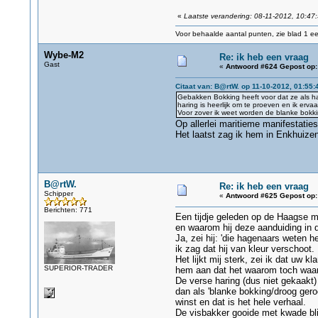
«
Laatste verandering: 08-11-2012, 10:47
Voor behaalde aantal punten, zie blad 1 eer
Wybe-M2
Re: ik heb een vraag
Gast
«
Antwoord #624 Gepost op:
Citaat van: B@rtW. op 11-10-2012, 01:55:
Gebakken Bokking heeft voor dat ze als h
haring is heerlijk om te proeven en ik ervaa
Voor zover ik weet worden de blanke bok
Op allerlei maritieme manifestaties
Het laatst zag ik hem in Enkhuize
B@rtW.
Re: ik heb een vraag
Schipper
«
Antwoord #625 Gepost op:
Berichten: 771
Een tijdje geleden op de Haagse m
en waarom hij deze aanduiding in d
Ja, zei hij: 'die hagenaars weten 
ik zag dat hij van kleur verschoot. 
Het lijkt mij sterk, zei ik dat uw
SUPERIOR-TRADER
hem aan dat het waarom toch waarsc
De verse haring (dus niet gekaakt
dan als 'blanke bokking/droog ger
winst en dat is het hele verhaal.
De visbakker gooide met kwade blik