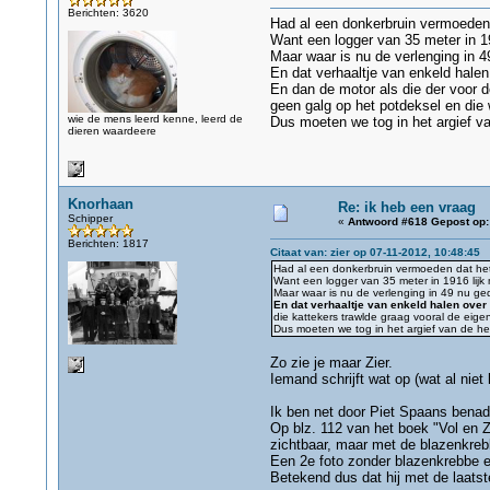
Berichten: 3620
Had al een donkerbruin vermoeden
Want een logger van 35 meter in 1
Maar waar is nu de verlenging in 4
En dat verhaaltje van enkeld hale
En dan de motor als die der voor d
geen galg op het potdeksel en die 
wie de mens leerd kenne, leerd de
Dus moeten we tog in het argief van
dieren waardeere
Knorhaan
Re: ik heb een vraag
Schipper
«
Antwoord #618 Gepost op:
Berichten: 1817
Citaat van: zier op 07-11-2012, 10:48:45
Had al een donkerbruin vermoeden dat het
Want een logger van 35 meter in 1916 lijk
Maar waar is nu de verlenging in 49 nu ged
En dat verhaaltje van enkeld halen over
die kattekers trawlde graag vooral de eige
Dus moeten we tog in het argief van de heli
Zo zie je maar Zier.
Iemand schrijft wat op (wat al niet
Ik ben net door Piet Spaans benade
Op blz. 112 van het boek "Vol en 
zichtbaar, maar met de blazenkre
Een 2e foto zonder blazenkrebbe en
Betekend dus dat hij met de laatst