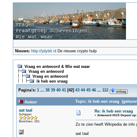
Nieuws:
http://jolybit.nl
De nieuwe crypto hulp
Vraag en antwoord & Wie wat waar
Vraag en antwoord
Vraag en antwoord
ik heb een vraag
Pagina's:
1
...
38
39
40
41
[
42
]
43
44
45
46
...
112
Topic: ik heb een vraag (gelezen
Auteur
aat taal
Re: ik heb een vraag
Schipper
«
Antwoord #615 Gepost op:
Berichten: 261
Zo te zien heeft Wikipedia de inf
aat taal