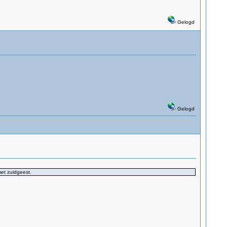
Gelogd
Gelogd
et zuidgeest.