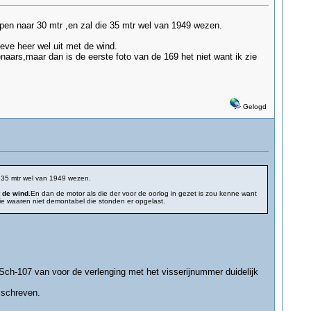
pen naar 30 mtr ,en zal die 35 mtr wel van 1949 wezen.
eve heer wel uit met de wind.
naars,maar dan is de eerste foto van de 169 het niet want ik zie
Gelogd
e 35 mtr wel van 1949 wezen.
 de wind.
En dan de motor als die der voor de oorlog in gezet is zou kenne want
die waaren niet demontabel die stonden er opgelast.
ch-107 van voor de verlenging met het visserijnummer duidelijk
mschreven.