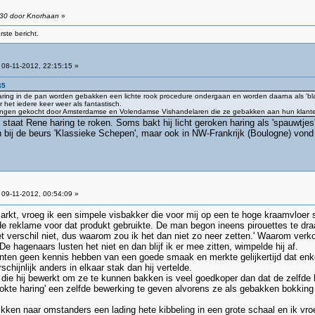
:30 door Knorhaan
»
ste bericht.
08-11-2012, 22:15:15 »
45
aring in de pan worden gebakken een lichte rook procedure ondergaan en worden daarna als 'bl
r het iedere keer weer als fantastisch.
kingen gekocht door Amsterdamse en Volendamse Vishandelaren die ze gebakken aan hun klant
 staat Rene haring te roken. Soms bakt hij licht geroken haring als 'spauwtjes' 
n bij de beurs 'Klassieke Schepen', maar ook in NW-Frankrijk (Boulogne) vond
09-11-2012, 00:54:09 »
arkt, vroeg ik een simpele visbakker die voor mij op een te hoge kraamvloer
e reklame voor dat produkt gebruikte. De man begon ineens pirouettes te draa
het verschil niet, dus waarom zou ik het dan niet zo neer zetten.' Waarom verk
De hagenaars lusten het niet en dan blijf ik er mee zitten, wimpelde hij af.
 klanten geen kennis hebben van een goede smaak en merkte gelijkertijd dat e
hijnlijk anders in elkaar stak dan hij vertelde.
) die hij bewerkt om ze te kunnen bakken is veel goedkoper dan dat de zelfd
ookte haring' een zelfde bewerking te geven alvorens ze als gebakken bokkin
ken naar omstanders een lading hete kibbeling in een grote schaal en ik vroeg