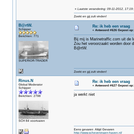
«
Laatste verandering: 09-11-2012, 17:19
Zoekt en gij zult vinden!
B@rtW.
Re: ik heb een vraag
Schipper
«
Antwoord #626 Gepost op:
Berichten: 771
Bij mij is Marinetraffic.com uit de 
Zou het veroorzaakt worden door d
B@rtW.
SUPERIOR-TRADER
Zoekt en gij zult vinden!
Rinus.N
Re: ik heb een vraag
Global Moderator
«
Antwoord #627 Gepost op:
Schipper
ja werkt niet
Berichten: 2798
SCH 84 voortvaren
Eens gevaren Altijd Gevaren
http://www.scheveningen-haven.nl/