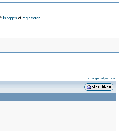
ft
inloggen
of
registreren
.
« vorige
volgende »