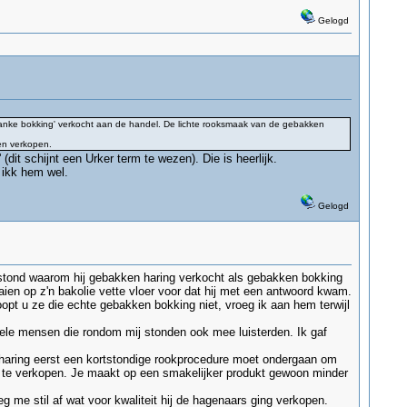
Gelogd
anke bokking' verkocht aan de handel. De lichte rooksmaak van de gebakken
en verkopen.
(dit schijnt een Urker term te wezen). Die is heerlijk.
 ikk hem wel.
Gelogd
 stond waarom hij gebakken haring verkocht als gebakken bokking
ien op z'n bakolie vette vloer voor dat hij met een antwoord kwam.
oopt u ze die echte gebakken bokking niet, vroeg ik aan hem terwijl
nkele mensen die rondom mij stonden ook mee luisterden. Ik gaf
e haring eerst een kortstondige rookprocedure moet ondergaan om
g te verkopen. Je maakt op een smakelijker produkt gewoon minder
 me stil af wat voor kwaliteit hij de hagenaars ging verkopen.