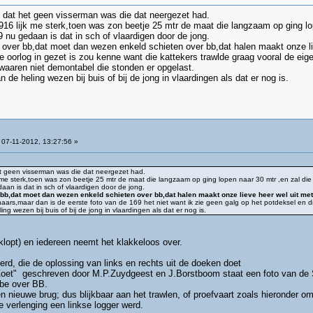
 dat het geen visserman was die dat neergezet had.
916 lijk me sterk,toen was zon beetje 25 mtr de maat die langzaam op ging lo
9 nu gedaan is dat in sch of vlaardigen door de jong.
n over bb,dat moet dan wezen enkeld schieten over bb,dat halen maakt onze li
e oorlog in gezet is zou kenne want die kattekers trawlde graag vooral de eige
waaren niet demontabel die stonden er opgelast.
 de heling wezen bij buis of bij de jong in vlaardingen als dat er nog is.
07-11-2012, 13:27:56 »
 geen visserman was die dat neergezet had.
 me sterk,toen was zon beetje 25 mtr de maat die langzaam op ging lopen naar 30 mtr ,en zal di
aan is dat in sch of vlaardigen door de jong.
 bb,dat moet dan wezen enkeld schieten over bb,dat halen maakt onze lieve heer wel uit met
naars,maar dan is de eerste foto van de 169 het niet want ik zie geen galg op het potdeksel en 
ng wezen bij buis of bij de jong in vlaardingen als dat er nog is.
 klopt) en iedereen neemt het klakkeloos over.
rd, die de oplossing van links en rechts uit de doeken doet
Zoet" geschreven door M.P.Zuydgeest en J.Borstboom staat een foto van de S
bbe over BB.
 nieuwe brug; dus blijkbaar aan het trawlen, of proefvaart zoals hieronder o
e verlenging een linkse logger werd.