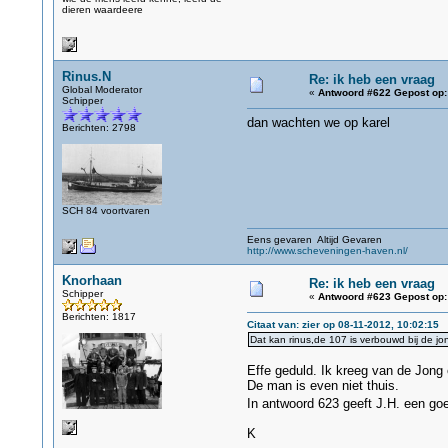
dieren waardeere
Rinus.N
Re: ik heb een vraag
Global Moderator
«
Antwoord #622 Gepost op:
Schipper
dan wachten we op karel
Berichten: 2798
SCH 84 voortvaren
Eens gevaren Altijd Gevaren
http://www.scheveningen-haven.nl/
Knorhaan
Re: ik heb een vraag
Schipper
«
Antwoord #623 Gepost op:
Berichten: 1817
Citaat van: zier op 08-11-2012, 10:02:15
Dat kan rinus,de 107 is verbouwd bij de j
Effe geduld. Ik kreeg van de Jon
De man is even niet thuis.
In antwoord 623 geeft J.H. een go
K