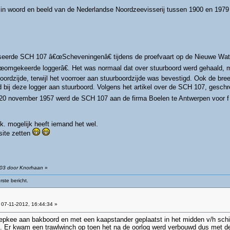
 woord en beeld van de Nederlandse Noordzeevisserij tussen 1900 en 197
iseerde SCH 107 â€œScheveningenâ€ tijdens de proefvaart op de Nieuwe Wate
mgekeerde loggerâ€. Het was normaal dat over stuurboord werd gehaald, maa
ordzijde, terwijl het voorroer aan stuurboordzijde was bevestigd. Ook de bre
d bij deze logger aan stuurboord. Volgens het artikel over de SCH 107, gesc
20 november 1957 werd de SCH 107 aan de firma Boelen te Antwerpen voor f 2
ek. mogelijk heeft iemand het wel.
 site zetten
:03 door Knorhaan
»
ste bericht.
07-11-2012, 16:44:34 »
pkee aan bakboord en met een kaapstander geplaatst in het midden v/h schip 
. Er kwam een trawlwinch op toen het na de oorlog werd verbouwd dus met d