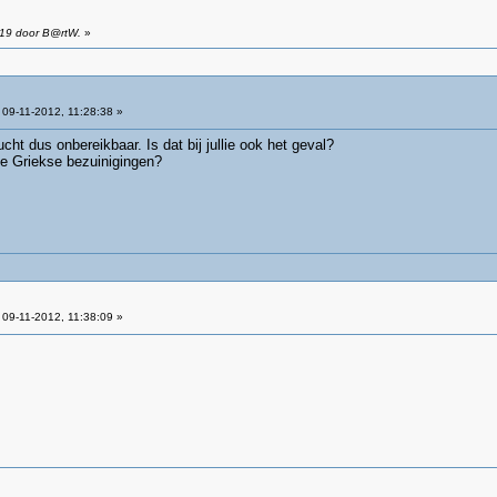
:19 door B@rtW.
»
09-11-2012, 11:28:38 »
lucht dus onbereikbaar. Is dat bij jullie ook het geval?
e Griekse bezuinigingen?
09-11-2012, 11:38:09 »