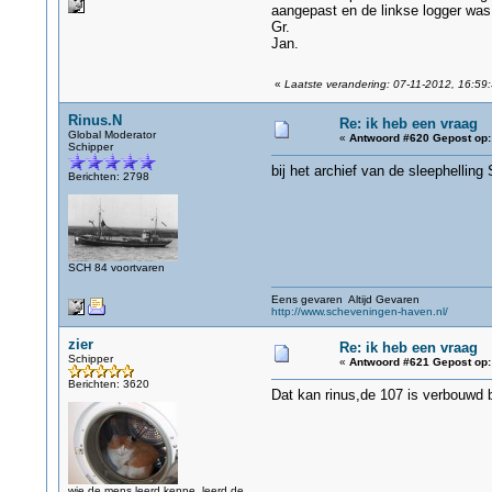
aangepast en de linkse logger was
Gr.
Jan.
«
Laatste verandering: 07-11-2012, 16:59:
Rinus.N
Re: ik heb een vraag
Global Moderator
«
Antwoord #620 Gepost op:
Schipper
bij het archief van de sleephelling
Berichten: 2798
SCH 84 voortvaren
Eens gevaren Altijd Gevaren
http://www.scheveningen-haven.nl/
zier
Re: ik heb een vraag
Schipper
«
Antwoord #621 Gepost op:
Berichten: 3620
Dat kan rinus,de 107 is verbouwd 
wie de mens leerd kenne, leerd de