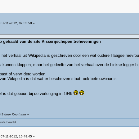
07-11-2012, 09:33:58 »
nfo gehaald van de site Visserijschepen Seheveningen
 het verhaal uit Wikipedia is geschreven door een wat oudere Haagse mevrou
u kunnen kloppen, maar het gedeelte van het verhaal over de Linkse logger he
past of verwijderd worden.
van Wikipedia is dat wat er beschreven staat, ook betrouwbaar is.
 is dat gebeurt bij de verlenging in 1949
:49 door Knorhaan
»
ste bericht.
07-11-2012, 10:48:45 »