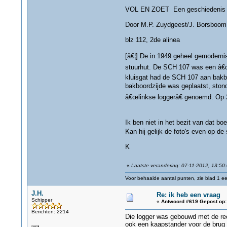
VOL EN ZOET Een geschiedenis in
Door M.P. Zuydgeest/J. Borsboom
blz 112, 2de alinea
[â€¦] De in 1949 geheel gemodern
stuurhut. De SCH 107 was een â€œo
kluisgat had de SCH 107 aan bakbo
bakboordzijde was geplaatst, ston
â€œlinkse loggerâ€ genoemd. Op 
Ik ben niet in het bezit van dat bo
Kan hij gelijk de foto's even op de
K
«
Laatste verandering: 07-11-2012, 13:50
Voor behaalde aantal punten, zie blad 1 eer
J.H.
Re: ik heb een vraag
Schipper
«
Antwoord #619 Gepost op:
Berichten: 2214
Die logger was gebouwd met de ree
ook een kaapstander voor de brug 