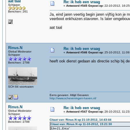
aat taal
Re: ik heb een vraag
Schipper
«
Antwoord #545 Gepost op:
22-10-2012, 16:25
Berichten: 261
Ja, eind jaren veertig begin jaren vijftig kon 
veerboot enkhuizen.stavoren. Is later omgebo
aat taal
Rinus.N
Re: ik heb een vraag
Global Moderator
«
Antwoord #546 Gepost op:
25-10-2012, 11:09
Schipper
heeft ook dienst gedaan als directie schip bij d
Berichten: 2798
SCH 84 voortvaren
Eens gevaren Altijd Gevaren
http://www.scheveningen-haven.nl/
Rinus.N
Re: ik heb een vraag
Global Moderator
«
Antwoord #547 Gepost op:
26-10-2012, 11:23
Schipper
Citaat van: Rinus.N op 21-10-2012, 14:43:44
Berichten: 2798
Citaat van: Rinus.N op 11-10-2012, 15:21:30
IJm-21,,Erica''