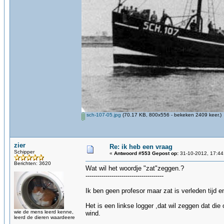
sch-107-05.jpg
(70.17 KB, 800x556 - bekeken 2409 keer.)
zier
Re: ik heb een vraag
Schipper
«
Antwoord #553 Gepost op:
31-10-2012, 17:44
Berichten: 3620
Wat wil het woordje "zat"zeggen.?
---------------------------------------
Ik ben geen profesor maar zat is verleden tijd en
Het is een linkse logger ,dat wil zeggen dat die
wie de mens leerd kenne,
wind.
leerd de dieren waardeere