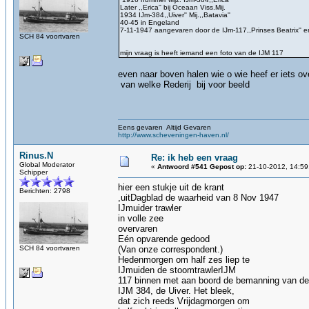
Later ,,Erica'' bij Oceaan Viss.Mij.
1934 IJm-384,,Uiver'' Mij.,,Batavia''
40-45 in Engeland
7-11-1947 aangevaren door de IJm-117,,Prinses Beatrix'' 
SCH 84 voortvaren
mijn vraag is heeft iemand een foto van de IJM 117
even naar boven halen wie o wie heef er iets ov
van welke Rederij bij voor beeld
Eens gevaren Altijd Gevaren
http://www.scheveningen-haven.nl/
Rinus.N
Re: ik heb een vraag
Global Moderator
«
Antwoord #541 Gepost op:
21-10-2012, 14:59
Schipper
hier een stukje uit de krant
Berichten: 2798
,uitDagblad de waarheid van 8 Nov 1947
IJmuider trawler
in volle zee
overvaren
Eén opvarende gedood
SCH 84 voortvaren
(Van onze correspondent.)
Hedenmorgen om half zes liep te
IJmuiden de stoomtrawlerIJM
117 binnen met aan boord de bemanning van de
IJM 384, de Uiver. Het bleek,
dat zich reeds Vrijdagmorgen om