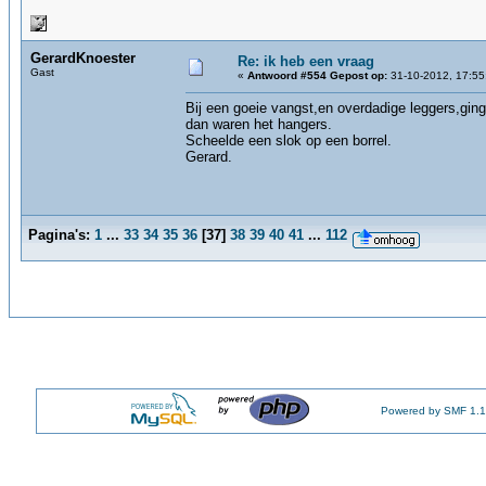
GerardKnoester
Re: ik heb een vraag
Gast
«
Antwoord #554 Gepost op:
31-10-2012, 17:55
Bij een goeie vangst,en overdadige leggers,gin
dan waren het hangers.
Scheelde een slok op een borrel.
Gerard.
Pagina's:
1
...
33
34
35
36
[
37
]
38
39
40
41
...
112
Powered by SMF 1.1