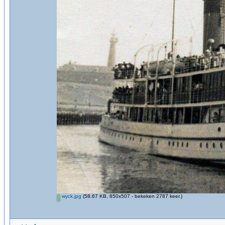
wyck.jpg
(58.67 KB, 850x507 - bekeken 2787 keer.)