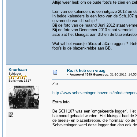
Altijd weer leuk om de oude foto's te zien en ze
Eén van de kalenders is een uitgave 2012 en de
In beide kalenders is een foto van de Sch.107 
opvarende van dit schip.!
Bij de foto van de maand Juni 2012 staat verme
Bij de foto van December 2013 staat vermeld .
â€œ zat het kluisgat aan BB en de blazenkreb
Wat wil het woordje â€œzat â€œ zeggen ? Betek
foto's is de blazenkrebbe aan BB.
Knorhaan
Re: ik heb een vraag
Schipper
«
Antwoord #549 Gepost op:
31-10-2012, 14:55
Berichten: 1817
Zie
http://www.scheveningen-haven.nl/info/schep
Extra info:
De SCH 107 was een 'omgekeerde logger". Het wa
bakboord gehaald worden. Het kluisgat had de S
de breels- en blazenkrebbe, die 'normaal' op de
Scheveningen werd deze logger dan dan ook de