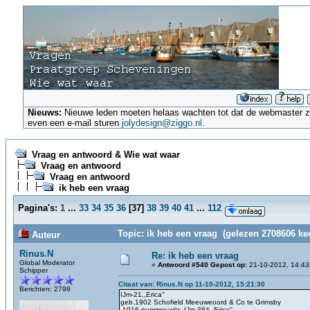
Nieuws:
Nieuwe leden moeten helaas wachten tot dat de webmaster ze a
even een e-mail sturen
jolydesign@ziggo.nl
.
Vraag en antwoord & Wie wat waar
Vraag en antwoord
Vraag en antwoord
ik heb een vraag
Pagina's:
1
...
33
34
35
36
[
37
]
38
39
40
41
...
112
Topic: ik heb een vraag (gelezen 2708606 ke
Auteur
Rinus.N
Re: ik heb een vraag
Global Moderator
«
Antwoord #540 Gepost op:
21-10-2012, 14:43
Schipper
Citaat van: Rinus.N op 11-10-2012, 15:21:30
Berichten: 2798
IJm-21,,Erica''
geb.1902 Schofield Meeuweoord & Co te Grimsby
1916 nummer wijz. IJm-384,,Erica''