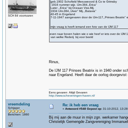
geb.1902 Schofield Meeuweoord & Co te Grimsby
1916 nummer wijz. IJm-384,,Erica''
Later ,,Erica'' bij Oceaan Viss.Mij.
1934 IJm-384,,Uiver'' Mij.,,Batavia''
40-45 in Engeland
SCH 84 voortvaren
7-11-1947 aangevaren door de IJm-117,,Prinses Beatrix''
mijn vraag is heeft iemand een foto van de IJM 117
even naar boven halen wie o wie heef er iets over de IJM 1
van welke Rederij bij voor beeld
Rinus,
De IJM 117 Prinses Beatrix is in 1940 onder s
naar Engeland. Heeft daar de oorlog doorgevist 
Eens gevaren Altijd Gevaren
http://www.scheveningen-haven.nl/
vreemdeling
Re: ik heb een vraag
Schipper
«
Antwoord #548 Gepost op:
31-10-2012, 13:28
Berichten: 1860
Bij mij aan de muur in mijn zgn. werkamer hang
Christelijk Gemengde Zangvereniging Immanue