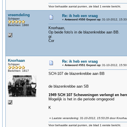
Voor behaalde aantal punten, zie blad 1 eerste bericht.
vreemdeling
Re: ik heb een vraag
Schipper
«
Antwoord #550 Gepost op:
31-10-2012, 15:33
Berichten: 1860
Knorhaan,
Op beide foto's in de blazenkrebbe aan BB.
gr.
Cor
Knorhaan
Re: ik heb een vraag
Schipper
«
Antwoord #551 Gepost op:
31-10-2012, 15:50
Berichten: 1817
SCH-107 de blazenkrebbe aan BB
de blazenkrebbe aan SB
1949 SCH 107 Scheveningen verlengt en her
Mogelijk is het in die periode omgegooid
K
«
Laatste verandering: 31-10-2012, 15:53:29 door Knorha
Voor behaalde aantal punten, zie blad 1 eerste bericht.