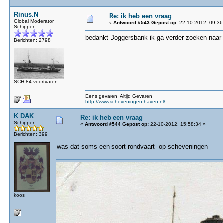
Rinus.N
Re: ik heb een vraag
Global Moderator
«
Antwoord #543 Gepost op:
22-10-2012, 09:36
Schipper
bedankt Doggersbank ik ga verder zoeken naar 
Berichten: 2798
SCH 84 voortvaren
Eens gevaren Altijd Gevaren
http://www.scheveningen-haven.nl/
K DAK
Re: ik heb een vraag
Schipper
«
Antwoord #544 Gepost op:
22-10-2012, 15:58:34 »
Berichten: 399
was dat soms een soort rondvaart op scheveningen
koos