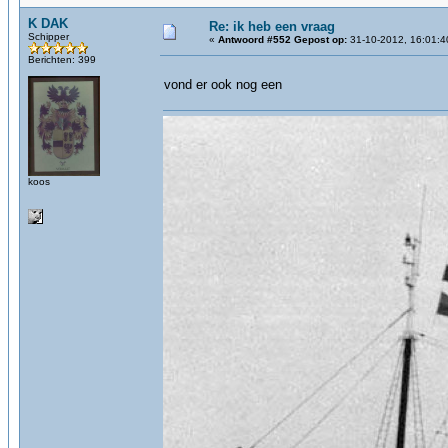
K DAK
Re: ik heb een vraag
Schipper
«
Antwoord #552 Gepost op:
31-10-2012, 16:01:4
Berichten: 399
vond er ook nog een
koos