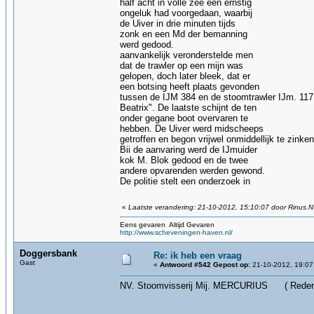
half acht in volle zee een ernstig
ongeluk had voorgedaan, waarbij
de Uiver in drie minuten tijds
zonk en een Md der bemanning
werd gedood.
aanvankelijk veronderstelde men
dat de trawler op een mijn was
gelopen, doch later bleek, dat er
een botsing heeft plaats gevonden
tussen de IJM 384 en de stoomtrawler IJm. 117
Beatrix". De laatste schijnt de ten
onder gegane boot overvaren te
hebben. De Uiver werd midscheeps
getroffen en begon vrijwel onmiddellijk te zinken
Bii de aanvaring werd de IJmuider
kok M. Blok gedood en de twee
andere opvarenden werden gewond.
De politie stelt een onderzoek in
«
Laatste verandering: 21-10-2012, 15:10:07 door Rinus.N
Eens gevaren Altijd Gevaren
http://www.scheveningen-haven.nl/
Doggersbank
Re: ik heb een vraag
Gast
«
Antwoord #542 Gepost op:
21-10-2012, 19:07
NV. Stoomvisserij Mij. MERCURIUS ( Rederij 