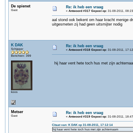
De spienet
Re: ik heb een vraag
Gast
«
Antwoord #317 Gepost op:
31-08-2011, 08:23
aal stond ook bekent om haar kracht menige dro
uitgesmeten zij had geen uitsmijter nodig
K DAK
Re: ik heb een vraag
Schipper
«
Antwoord #318 Gepost op:
31-08-2011, 17:12
Berichten: 399
hij haar vent hete toch hus met zijn achterna
koos
Metser
Re: ik heb een vraag
Gast
«
Antwoord #319 Gepost op:
31-08-2011, 18:47
Citaat van: K DAK op 31-08-2011, 17:12:14
hij haar vent hete toch hus met zijn achternaam