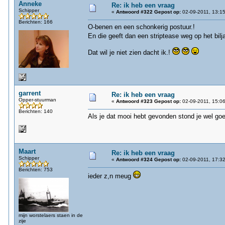
Anneke
Re: ik heb een vraag
Schipper
«
Antwoord #322 Gepost op:
02-09-2011, 13:15
Berichten: 166
O-benen en een schonkerig postuur.!
En die geeft dan een striptease weg op het bilja
Dat wil je niet zien dacht ik.!
garrent
Re: ik heb een vraag
Opper-stuurman
«
Antwoord #323 Gepost op:
02-09-2011, 15:06
Berichten: 140
Als je dat mooi hebt gevonden stond je wel goe
Maart
Re: ik heb een vraag
Schipper
«
Antwoord #324 Gepost op:
02-09-2011, 17:32
Berichten: 753
ieder z,n meug
mijn worstelaers staen in de
zije