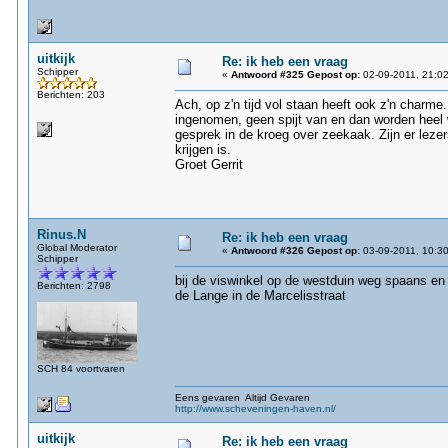
uitkijk
Re: ik heb een vraag
Schipper
«
Antwoord #325 Gepost op:
02-09-2011, 21:02
Berichten: 203
Ach, op z'n tijd vol staan heeft ook z'n char
ingenomen, geen spijt van en dan worden heel
gesprek in de kroeg over zeekaak. Zijn er lezer
krijgen is.
Groet Gerrit
Rinus.N
Re: ik heb een vraag
Global Moderator
«
Antwoord #326 Gepost op:
03-09-2011, 10:30
Schipper
bij de viswinkel op de westduin weg spaans en 
Berichten: 2798
de Lange in de Marcelisstraat
SCH 84 voortvaren
Eens gevaren Altijd Gevaren
http://www.scheveningen-haven.nl/
uitkijk
Re: ik heb een vraag