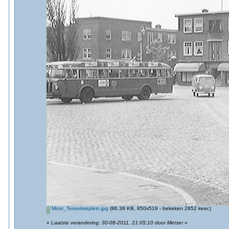
Moor_Tessekseplein.jpg
(86.38 KB, 850x519 - bekeken 2852 keer.)
«
Laatste verandering: 30-08-2011, 21:05:10 door Metser
»