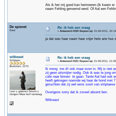
Als ik het mij goed kan herinneren (ik kwam er 
naam Fehling genoemd werd. Of Aal een Fehling
De spienet
Re: ik heb een vraag
Gast
«
Antwoord #320 Gepost op:
31-08-2011, 20:14
ja dat was haar naam haar vrijer hete arie hus
witkwast
Re: ik heb een vraag
Schipper
«
Antwoord #321 Gepost op:
31-08-2011, 21:00
Berichten: 2272
Ik meng me d'r ook maar even in. Mij is niet 
zij geen uitsmijter nodig. Ook ik was te jong o
cafe naar binnen te gaan. Tante Aal had ook e
heeft gekregen noemde wij haar de hond met 7 l
geruchten dat zij wel eens soort van striptaese a
Leer v. gisteren Droom v.
Overigens sorry dat ik zoveel absent ben.
morgen Maar leef vandaag
Witkwast