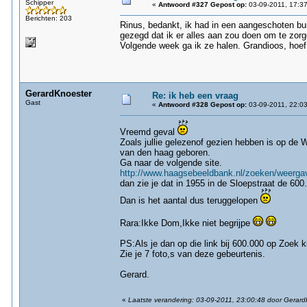
Schipper
«
Antwoord #327 Gepost op:
03-09-2011, 17:37
Berichten: 203
Rinus, bedankt, ik had in een aangeschoten b
gezegd dat ik er alles aan zou doen om te zorg
Volgende week ga ik ze halen. Grandioos, hoef i
GerardKnoester
Re: ik heb een vraag
Gast
«
Antwoord #328 Gepost op:
03-09-2011, 22:03
Vreemd geval
Zoals jullie gelezenof gezien hebben is op de
van den haag geboren.
Ga naar de volgende site.
http://www.haagsebeeldbank.nl/zoeken/weergave
dan zie je dat in 1955 in de Sloepstraat de 600
Dan is het aantal dus teruggelopen
Rara:Ikke Dom,Ikke niet begrijpe
PS:Als je dan op die link bij 600.000 op Zoek kl
Zie je 7 foto,s van deze gebeurtenis.
Gerard.
«
Laatste verandering: 03-09-2011, 23:00:48 door Gerar