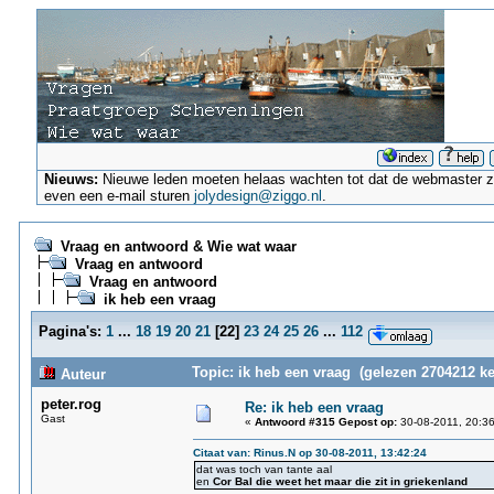
Nieuws:
Nieuwe leden moeten helaas wachten tot dat de webmaster ze a
even een e-mail sturen
jolydesign@ziggo.nl
.
Vraag en antwoord & Wie wat waar
Vraag en antwoord
Vraag en antwoord
ik heb een vraag
Pagina's:
1
...
18
19
20
21
[
22
]
23
24
25
26
...
112
Topic: ik heb een vraag (gelezen 2704212 ke
Auteur
peter.rog
Re: ik heb een vraag
Gast
«
Antwoord #315 Gepost op:
30-08-2011, 20:36
Citaat van: Rinus.N op 30-08-2011, 13:42:24
dat was toch van tante aal
en
Cor Bal die weet het maar die zit in griekenland