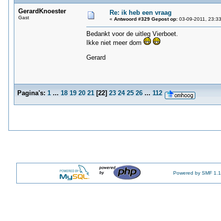
GerardKnoester
Re: ik heb een vraag
Gast
«
Antwoord #329 Gepost op:
03-09-2011, 23:33
Bedankt voor de uitleg Vierboet.
Ikke niet meer dom
Gerard
Pagina's:
1
...
18
19
20
21
[
22
]
23
24
25
26
...
112
Powered by SMF 1.1