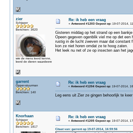
zier
Re: ik heb een vraag
Schipper
«
Antwoord #1203 Gepost op:
19-07-2014, 11
Berichten: 3620
Gisteren middag op het strand op een bankje
Opeen gegeven ogenblik viel me op det een h
rustig in de lucht zweven maar dat constant 
kon ze niet horen omdat ze te hoog zaten.
Het leek nu net of ze op insecten aan het ja
wie de mens leerd kenne,
leerd de dieren waardeere
garrent
Re: ik heb een vraag
Opper-stuurman
«
Antwoord #1204 Gepost op:
19-07-2014, 16
Berichten: 140
Leg eens uit Zier ze gingen behoorlijk te kee
Knorhaan
Re: ik heb een vraag
Schipper
«
Antwoord #1205 Gepost op:
19-07-2014, 17
Berichten: 1817
Citaat van: garrent op 19-07-2014, 16:59:56