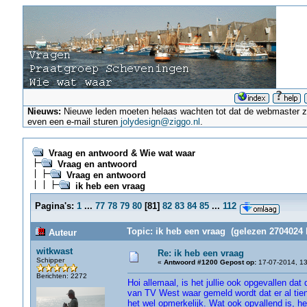
Nieuws:
Nieuwe leden moeten helaas wachten tot dat de webmaster ze a
even een e-mail sturen
jolydesign@ziggo.nl
.
Vraag en antwoord & Wie wat waar
Vraag en antwoord
Vraag en antwoord
ik heb een vraag
Pagina's:
1
...
77
78
79
80
[
81
]
82
83
84
85
...
112
Topic: ik heb een vraag (gelezen 2704024 
Auteur
witkwast
Re: ik heb een vraag
Schipper
«
Antwoord #1200 Gepost op:
17-07-2014, 13
Berichten: 2272
Hoi allemaal, is het jullie ook opgevallen d
van TV West waar gemeld wordt dat er al tien
het wel opmerkelijk. Wat ook opvallend is, het