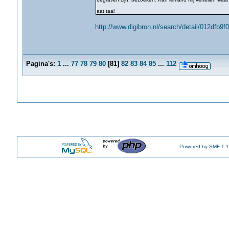
aat taal
http://www.digibron.nl/search/detail/012df
Pagina's:
1
...
77
78
79
80
[
81
]
82
83
84
85
...
112
Powered by SMF 1.1