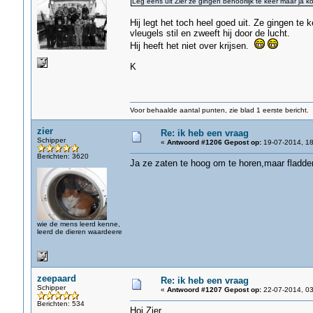
Leg eens uit Zier ze gingen behoorlijk te keer maar ja 
Hij legt het toch heel goed uit. Ze gingen t
vleugels stil en zweeft hij door de lucht.
Hij heeft het niet over krijsen.
K
Voor behaalde aantal punten, zie blad 1 eerste bericht.
zier
Re: ik heb een vraag
Schipper
«
Antwoord #1206 Gepost op:
19-07-2014, 18
Berichten: 3620
Ja ze zaten te hoog om te horen,maar fladde
wie de mens leerd kenne,
leerd de dieren waardeere
zeepaard
Re: ik heb een vraag
Schipper
«
Antwoord #1207 Gepost op:
22-07-2014, 03
Berichten: 534
Hoi Zier