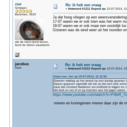
zier
Re: ik heb een vraag
Schipper
«
Antwoord #1211 Gepost op:
22-07-2014, 11
Berichten: 3620
Ja dat hoog vliegen op een weersverandering 
17-07 waren we er ook toen was het warm maa
18-07 waren we er ook maar een oostelijk luc
Gisteren was de wind weer uit het noorden en 
wie de mens leerd kenne,
leerd de dieren waardeere
jacobus
Re: ik heb een vraag
Gast
«
Antwoord #1212 Gepost op:
22-07-2014, 22
Citaat van: zier op 19-07-2014, 11:11:52
Gisteren middag op het strand op een bankje gezeten a
Opeen gegeven ogenblik viel me op det een hele school 
maar dat constant fladderen om snelheid te krijgen en 
Het leek nu net of ze op insecten aan het jagen waren.
https://www.youtube.com/watch?v=Pi9oR_
mieren en koninginnen mieren daar zijn de 