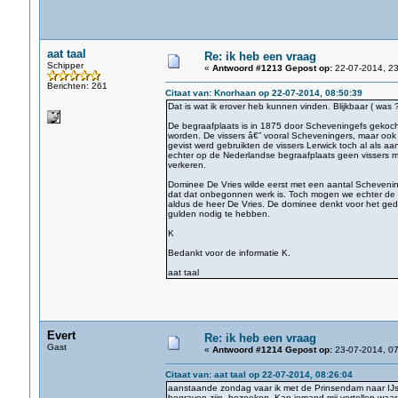
aat taal
Re: ik heb een vraag
Schipper
«
Antwoord #1213 Gepost op:
22-07-2014, 23
Berichten: 261
Citaat van: Knorhaan op 22-07-2014, 08:50:39
Dat is wat ik erover heb kunnen vinden. Blijkbaar ( was 
De begraafplaats is in 1875 door Scheveningefs gekocht
worden. De vissers â€” vooral Scheveningers, maar ook
gevist werd gebruikten de vissers Lerwick toch al als a
echter op de Nederlandse begraafplaats geen vissers me
verkeren.
Dominee De Vries wilde eerst met een aantal Schevening
dat dat onbegonnen werk is. Toch mogen we echter de d
aldus de heer De Vries. De dominee denkt voor het ged
gulden nodig te hebben.
K
Bedankt voor de informatie K.
aat taal
Evert
Re: ik heb een vraag
Gast
«
Antwoord #1214 Gepost op:
23-07-2014, 07
Citaat van: aat taal op 22-07-2014, 08:26:04
aanstaande zondag vaar ik met de Prinsendam naar IJsl
begraven zijn, bezoeken. Kan iemand mij vertellen waar 