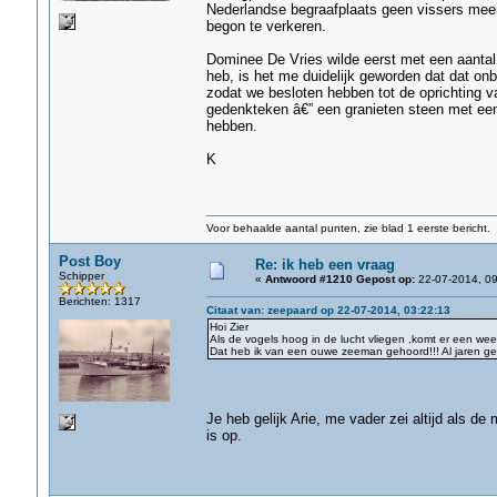
Nederlandse begraafplaats geen vissers meer 
begon te verkeren.
Dominee De Vries wilde eerst met een aantal
heb, is het me duidelijk geworden dat dat o
zodat we besloten hebben tot de oprichting 
gedenkteken â€” een granieten steen met een 
hebben.
K
Voor behaalde aantal punten, zie blad 1 eerste bericht.
Post Boy
Re: ik heb een vraag
Schipper
«
Antwoord #1210 Gepost op:
22-07-2014, 09
Berichten: 1317
Citaat van: zeepaard op 22-07-2014, 03:22:13
Hoi Zier
Als de vogels hoog in de lucht vliegen ,komt er een weer
Dat heb ik van een ouwe zeeman gehoord!!! Al jaren ge
Je heb gelijk Arie, me vader zei altijd als de
is op.