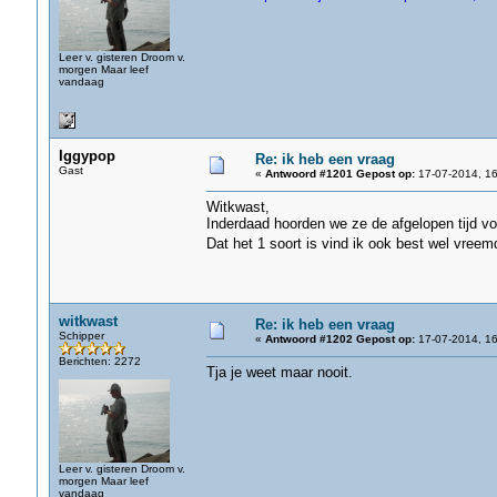
Leer v. gisteren Droom v.
morgen Maar leef
vandaag
Iggypop
Re: ik heb een vraag
Gast
«
Antwoord #1201 Gepost op:
17-07-2014, 16
Witkwast,
Inderdaad hoorden we ze de afgelopen tijd v
Dat het 1 soort is vind ik ook best wel vre
witkwast
Re: ik heb een vraag
Schipper
«
Antwoord #1202 Gepost op:
17-07-2014, 16
Berichten: 2272
Tja je weet maar nooit.
Leer v. gisteren Droom v.
morgen Maar leef
vandaag