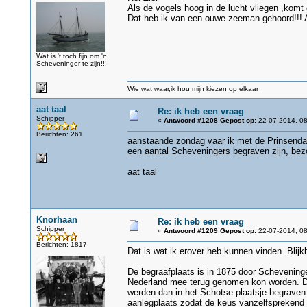
Als de vogels hoog in de lucht vliegen ,komt 
Dat heb ik van een ouwe zeeman gehoord!!! Al
Wat is 't toch fijn om 'n
Scheveninger te zijn!!!
Wie wat waar,ik hou mijn kiezen op elkaar
aat taal
Re: ik heb een vraag
Schipper
«
Antwoord #1208 Gepost op:
22-07-2014, 08
Berichten: 261
aanstaande zondag vaar ik met de Prinsendam
een aantal Scheveningers begraven zijn, bezo
aat taal
Knorhaan
Re: ik heb een vraag
Schipper
«
Antwoord #1209 Gepost op:
22-07-2014, 08
Berichten: 1817
Dat is wat ik erover heb kunnen vinden. Blijk
De begraafplaats is in 1875 door Scheveningef
Nederland mee terug genomen kon worden. De
werden dan in het Schotse plaatsje begraven:
aanlegplaats zodat de keus vanzelfsprekend o