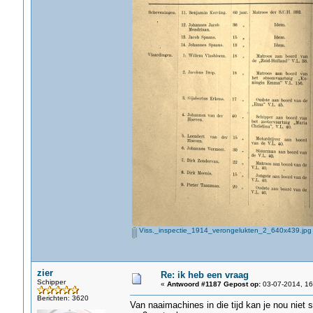
Viss._inspectie_1914_verongelukten_2_640x439.jpg
zier
Re: ik heb een vraag
Schipper
«
Antwoord #1187 Gepost op:
03-07-2014, 16
Berichten: 3620
Van naaimachines in die tijd kan je nou niet