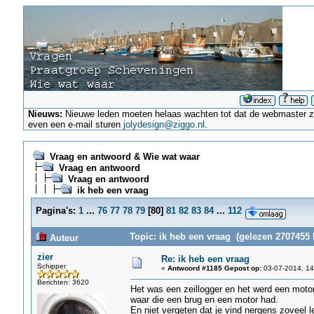
Nieuws:
Nieuwe leden moeten helaas wachten tot dat de webmaster ze a
even een e-mail sturen
jolydesign@ziggo.nl
.
Vraag en antwoord & Wie wat waar
Vraag en antwoord
Vraag en antwoord
ik heb een vraag
Pagina's:
1
...
76
77
78
79
[
80
]
81
82
83
84
...
112
Topic: ik heb een vraag (gelezen 2707455 
Auteur
zier
Re: ik heb een vraag
Schipper
«
Antwoord #1185 Gepost op:
03-07-2014, 14
Berichten: 3620
Het was een zeillogger en het werd een moto
waar die een brug en een motor had.
En niet vergeten dat je vind nergens zoveel 