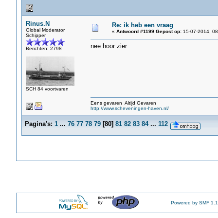
Rinus.N
Re: ik heb een vraag
Global Moderator
«
Antwoord #1199 Gepost op:
15-07-2014, 08
Schipper
nee hoor zier
Berichten: 2798
SCH 84 voortvaren
Eens gevaren Altijd Gevaren
http://www.scheveningen-haven.nl/
Pagina's:
1
...
76
77
78
79
[
80
]
81
82
83
84
...
112
Powered by SMF 1.1