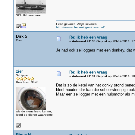
SCH 84 voortvaren
Eens gevaren Altijd Gevaren
http://www.scheveningen-haven.nl/
Dirk S
Re: ik heb een vraag
Gast
«
Antwoord #1190 Gepost op:
03-07-2014, 17
Je had ook zeilloggers met een donkey.,dat 
zier
Re: ik heb een vraag
Schipper
«
Antwoord #1191 Gepost op:
05-07-2014, 10
Berichten: 3620
Dat is zo de ketel van het donky stond bened
bleef houden,dar kan die schoorsteenpijp ook 
Maar een zeillogger met een hulpmotor als mo
wie de mens leerd kenne,
leerd de dieren waardeere
Rinus.N