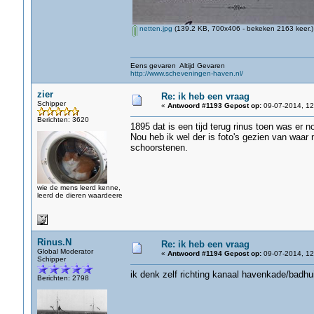
netten.jpg
(139.2 KB, 700x406 - bekeken 2163 keer.)
Eens gevaren Altijd Gevaren
http://www.scheveningen-haven.nl/
zier
Re: ik heb een vraag
Schipper
«
Antwoord #1193 Gepost op:
09-07-2014, 12
Berichten: 3620
1895 dat is een tijd terug rinus toen was er 
Nou heb ik wel der is foto's gezien van waar
schoorstenen.
wie de mens leerd kenne,
leerd de dieren waardeere
Rinus.N
Re: ik heb een vraag
Global Moderator
«
Antwoord #1194 Gepost op:
09-07-2014, 12
Schipper
ik denk zelf richting kanaal havenkade/badh
Berichten: 2798