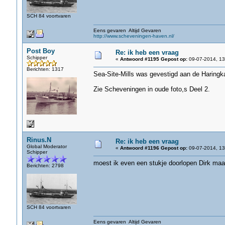
SCH 84 voortvaren
Eens gevaren Altijd Gevaren
http://www.scheveningen-haven.nl/
Post Boy
Re: ik heb een vraag
Schipper
«
Antwoord #1195 Gepost op:
09-07-2014, 13
Berichten: 1317
Sea-Site-Mills was gevestigd aan de Haringk
Zie Scheveningen in oude foto,s Deel 2.
Rinus.N
Re: ik heb een vraag
Global Moderator
«
Antwoord #1196 Gepost op:
09-07-2014, 13
Schipper
moest ik even een stukje doorlopen Dirk maar
Berichten: 2798
SCH 84 voortvaren
Eens gevaren Altijd Gevaren