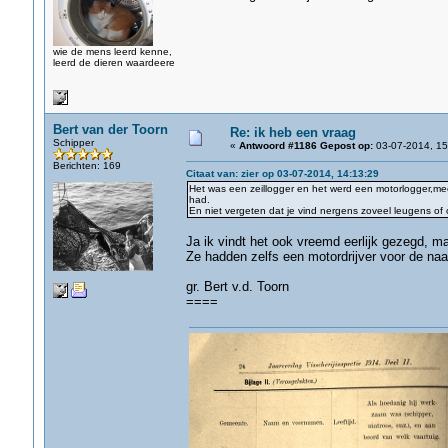
wie de mens leerd kenne,
leerd de dieren waardeere
Bert van der Toorn
Re: ik heb een vraag
Schipper
«
Antwoord #1186 Gepost op:
03-07-2014, 15
Berichten: 169
Citaat van: zier op 03-07-2014, 14:13:29
Het was een zeillogger en het werd een motorlogger,me
had.
En niet vergeten dat je vind nergens zoveel leugens of 
Ja ik vindt het ook vreemd eerlijk gezegd, maa
Ze hadden zelfs een motordrijver voor de naa
gr. Bert v.d. Toorn
====