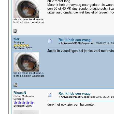
en 2 meter lang.
Maar ik heb er navraag naar gedaan ,is waars
een 30 of 40 PK dus zonder brug,je schijnt 
uitgehaald omdat die niet beviel of teveel mo
wie de mens leerd kenne,
leerd de dieren waardeere
zier
Re: ik heb een vraag
Schipper
«
Antwoord #1188 Gepost op:
03-07-2014, 16
Berichten: 3620
Jacob in vlaardingen zal je niet veel meer vin
wie de mens leerd kenne,
leerd de dieren waardeere
Rinus.N
Re: ik heb een vraag
Global Moderator
«
Antwoord #1189 Gepost op:
03-07-2014, 16
Schipper
denk het ook zier een hulpmoter
Berichten: 2798