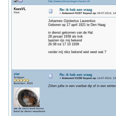
http://www.scheveningen-haven.nl/
KeesVL
Re: ik heb een vraag
Gast
«
Antwoord #1197 Gepost op:
09-07-2014, 14
Johannes Gijsbertus Laurentius
Geboren op 17 april 1921 te Den Haag
in dienst gekomen van de Hal
28 januari 1939 als kok
laasten rijs mij bekend
26 08 tot 17 10 1939
verder mij niks bekend wiet weet wat ?
zier
Re: ik heb een vraag
Schipper
«
Antwoord #1198 Gepost op:
14-07-2014, 13
Berichten: 3620
Zitten jullie in een voetbal dip of in een winte
wie de mens leerd kenne,
leerd de dieren waardeere