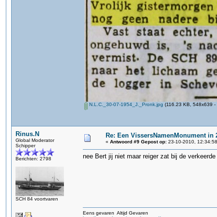
N.L.C._30-07-1954_J._Pronk.jpg
(116.23 KB, 548x639 - 
Rinus.N
Re: Een VissersNamenMonument in 
Global Moderator
«
Antwoord #9 Gepost op:
23-10-2010, 12:34:58
Schipper
nee Bert jij niet maar reiger zat bij de verkeerde
Berichten: 2798
SCH 84 voortvaren
Eens gevaren Altijd Gevaren