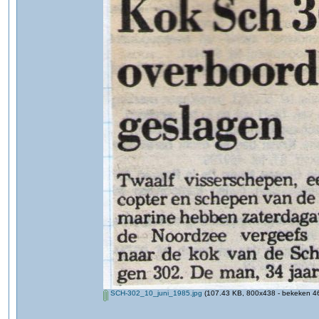
SCH-302_10_juni_1985.jpg
(107.43 KB, 800x438 - bekeken 46