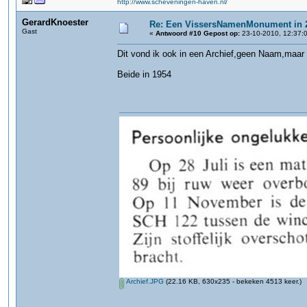
http://www.scheveningen-haven.nl/
GerardKnoester
Re: Een VissersNamenMonument in 
Gast
«
Antwoord #10 Gepost op:
23-10-2010, 12:37:
Dit vond ik ook in een Archief,geen Naam,maar
Beide in 1954
Archief.JPG
(22.16 KB, 630x235 - bekeken 4513 keer.)