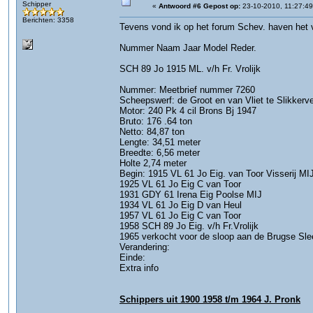
Schipper
«
Antwoord #6 Gepost op:
23-10-2010, 11:27:49
Berichten: 3358
Tevens vond ik op het forum Schev. haven het 
Nummer Naam Jaar Model Reder.
SCH 89 Jo 1915 ML. v/h Fr. Vrolijk
Nummer: Meetbrief nummer 7260
Scheepswerf: de Groot en van Vliet te Slikkerv
Motor: 240 Pk 4 cil Brons Bj 1947
Bruto: 176 .64 ton
Netto: 84,87 ton
Lengte: 34,51 meter
Breedte: 6,56 meter
Holte 2,74 meter
Begin: 1915 VL 61 Jo Eig. van Toor Visserij MI
1925 VL 61 Jo Eig C van Toor
1931 GDY 61 Irena Eig Poolse MIJ
1934 VL 61 Jo Eig D van Heul
1957 VL 61 Jo Eig C van Toor
1958 SCH 89 Jo Eig. v/h Fr.Vrolijk
1965 verkocht voor de sloop aan de Brugse Sle
Verandering:
Einde:
Extra info
Schippers uit 1900 1958 t/m 1964 J. Pronk