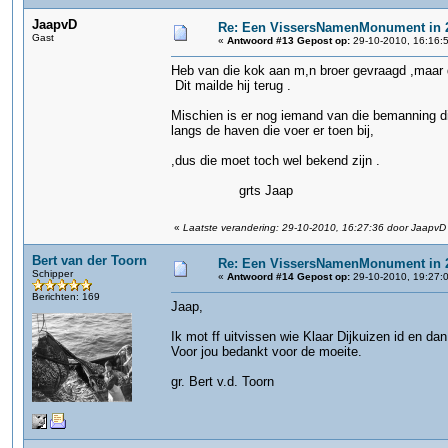
JaapvD
Re: Een VissersNamenMonument in 
Gast
«
Antwoord #13 Gepost op:
29-10-2010, 16:16:
Heb van die kok aan m,n broer gevraagd ,maar di
Dit mailde hij terug .
Mischien is er nog iemand van die bemanning die
langs de haven die voer er toen bij,
,dus die moet toch wel bekend zijn .
grts Jaap
«
Laatste verandering: 29-10-2010, 16:27:36 door JaapvD
Bert van der Toorn
Re: Een VissersNamenMonument in 
Schipper
«
Antwoord #14 Gepost op:
29-10-2010, 19:27:
Berichten: 169
Jaap,
Ik mot ff uitvissen wie Klaar Dijkuizen id en dan
Voor jou bedankt voor de moeite.
gr. Bert v.d. Toorn