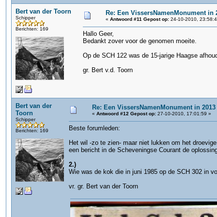
Bert van der Toorn
Re: Een VissersNamenMonument in 
Schipper
«
Antwoord #11 Gepost op:
24-10-2010, 23:58:4
Berichten: 169
Hallo Geer,
Bedankt zover voor de genomen moeite.
Op de SCH 122 was de 15-jarige Haagse afhou
gr. Bert v.d. Toorn
Bert van der
Re: Een VissersNamenMonument in 2013
Toorn
«
Antwoord #12 Gepost op:
27-10-2010, 17:01:59 »
Schipper
Beste forumleden:
Berichten: 169
Het wil -zo te zien- maar niet lukken om het droevi
een bericht in de Scheveningse Courant de oplossing 
2.)
Wie was de kok die in juni 1985 op de SCH 302 in vo
vr. gr. Bert van der Toorn