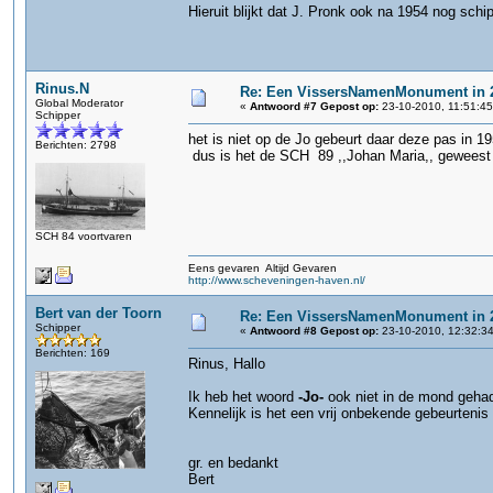
Hieruit blijkt dat J. Pronk ook na 1954 nog schi
Rinus.N
Re: Een VissersNamenMonument in 
Global Moderator
«
Antwoord #7 Gepost op:
23-10-2010, 11:51:45
Schipper
het is niet op de Jo gebeurt daar deze pas in 
Berichten: 2798
dus is het de SCH 89 ,,Johan Maria,, geweest t
SCH 84 voortvaren
Eens gevaren Altijd Gevaren
http://www.scheveningen-haven.nl/
Bert van der Toorn
Re: Een VissersNamenMonument in 
Schipper
«
Antwoord #8 Gepost op:
23-10-2010, 12:32:34
Berichten: 169
Rinus, Hallo
Ik heb het woord
-Jo-
ook niet in de mond gehad
Kennelijk is het een vrij onbekende gebeurtenis
gr. en bedankt
Bert