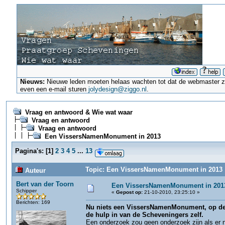
Nieuws:
Nieuwe leden moeten helaas wachten tot dat de webmaster ze a
even een e-mail sturen
jolydesign@ziggo.nl
.
Vraag en antwoord & Wie wat waar
Vraag en antwoord
Vraag en antwoord
Een VissersNamenMonument in 2013
Pagina's:
[
1
]
2
3
4
5
...
13
Topic: Een VissersNamenMonument in 2013 (
Auteur
Bert van der Toorn
Een VissersNamenMonument in 201
Schipper
«
Gepost op:
21-10-2010, 23:25:10 »
Berichten: 169
Nu niets een VissersNamenMonument, op de t
de hulp in van de Scheveningers zelf.
Een onderzoek zou geen onderzoek zijn als er ni