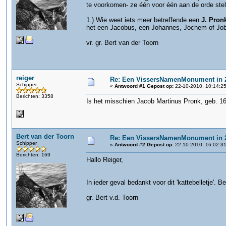
te voorkomen- ze één voor één aan de orde stel
1.) Wie weet iets meer betreffende een
J. Pron
het een Jacobus, een Johannes, Jochem of Job e
vr. gr. Bert van der Toorn
reiger
Re: Een VissersNamenMonument in 
Schipper
«
Antwoord #1 Gepost op:
22-10-2010, 10:14:25
Berichten: 3358
Is het misschien Jacob Martinus Pronk, geb. 16
Bert van der Toorn
Re: Een VissersNamenMonument in 
Schipper
«
Antwoord #2 Gepost op:
22-10-2010, 16:02:31
Berichten: 169
Hallo Reiger,
In ieder geval bedankt voor dit 'kattebelletje'. 
gr. Bert v.d. Toorn