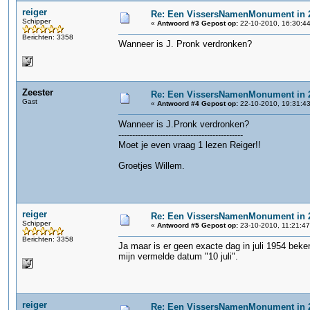
reiger
Re: Een VissersNamenMonument in 
Schipper
«
Antwoord #3 Gepost op:
22-10-2010, 16:30:44
Berichten: 3358
Wanneer is J. Pronk verdronken?
Zeester
Re: Een VissersNamenMonument in 
Gast
«
Antwoord #4 Gepost op:
22-10-2010, 19:31:43
Wanneer is J.Pronk verdronken?
---------------------------------------------
Moet je even vraag 1 lezen Reiger!!
Groetjes Willem.
reiger
Re: Een VissersNamenMonument in 
Schipper
«
Antwoord #5 Gepost op:
23-10-2010, 11:21:47
Berichten: 3358
Ja maar is er geen exacte dag in juli 1954 bek
mijn vermelde datum "10 juli".
reiger
Re: Een VissersNamenMonument in 