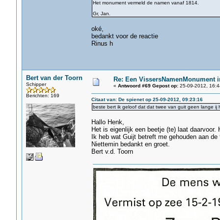
Het monument vermeld de namen vanaf 1814.
Gr, Jan.
oké,
bedankt voor de reactie
Rinus h
Bert van der Toorn
Re: Een VissersNamenMonument i
Schipper
«
Antwoord #69 Gepost op:
25-09-2012, 16:4
Berichten: 169
Citaat van: De spienet op 25-09-2012, 09:23:16
beste bert ik geloof dat dat twee van guit geen lange i
Hallo Henk,
Het is eigenlijk een beetje (te) laat daarvoor.
Ik heb wat Guijt betreft me gehouden aan de f
Niettemin bedankt en groet.
Bert v.d. Toorn