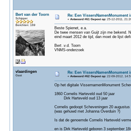
Bert van der Toorn
Re: Een VissersNamenMonument i
Schipper
«
Antwoord #61 Gepost op:
25-12-2011, 21:2
Berichten: 169
Beste Spienet, e.a.
De twee mensen van Guijt zijn me bekend. Nie
eind maart 2012 de tijd, dan moet de lijst defin
Bert .v.d. Toorn
VNMS-onderzoek
vlaardingen
Re: Een VissersNamenMonument i
Gast
«
Antwoord #62 Gepost op:
22-09-2012, 14:5
Op het digitale VissernamenMonument Schev
1860 Cornelis Harteveld oud 50 jaar
Dirk Harteveld oud 13 jaar
Cornelis gedoopt Scheveningen 20 augustus
(was gehuwd met Johanna Overduin ?)
Is dat de genoemde Cornelis Harteveld verm
en is Dirk Harteveld geboren 3 september 184