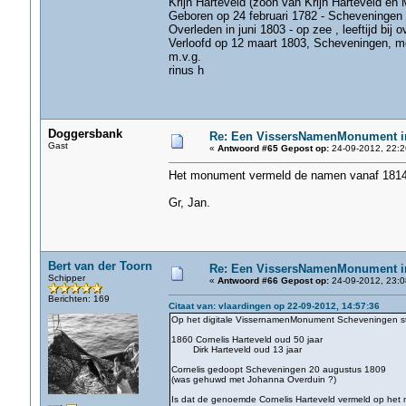
Krijn Harteveld (zoon van Krijn Harteveld en M
Geboren op 24 februari 1782 - Scheveningen
Overleden in juni 1803 - op zee , leeftijd bij o
Verloofd op 12 maart 1803, Scheveningen, me
m.v.g.
rinus h
Doggersbank
Re: Een VissersNamenMonument i
Gast
«
Antwoord #65 Gepost op:
24-09-2012, 22:2
Het monument vermeld de namen vanaf 1814
Gr, Jan.
Bert van der Toorn
Re: Een VissersNamenMonument i
Schipper
«
Antwoord #66 Gepost op:
24-09-2012, 23:0
Berichten: 169
Citaat van: vlaardingen op 22-09-2012, 14:57:36
Op het digitale VissernamenMonument Scheveningen s
1860 Cornelis Harteveld oud 50 jaar
Dirk Harteveld oud 13 jaar
Cornelis gedoopt Scheveningen 20 augustus 1809
(was gehuwd met Johanna Overduin ?)
Is dat de genoemde Cornelis Harteveld vermeld op het