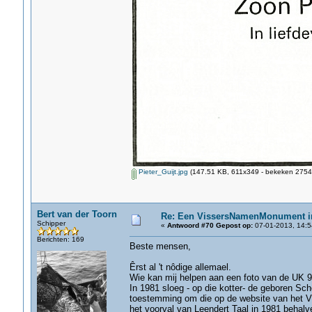
Pieter_Guijt.jpg
(147.51 KB, 611x349 - bekeken 2754 
Bert van der Toorn
Re: Een VissersNamenMonument i
Schipper
«
Antwoord #70 Gepost op:
07-01-2013, 14:5
Berichten: 169
Beste mensen,
Êrst al 't nôdige allemael.
Wie kan mij helpen aan een foto van de UK 
In 1981 sloeg - op die kotter- de geboren Sch
toestemming om die op de website van het 
het voorval van Leendert Taal in 1981 behalv