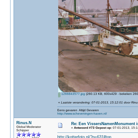
1266843577.jpg
(260.13 KB, 600x429 - bekeken 2607
«
Laatste verandering: 07-01-2013, 15:12:01 door Rinu
Eens gevaren Altijd Gevaren
http://www.scheveningen-haven.nl/
Rinus.N
Re: Een VissersNamenMonument i
Global Moderator
«
Antwoord #73 Gepost op:
07-01-2013, 15:1
Schipper
http://kotterfoto.nl/?p=631#top