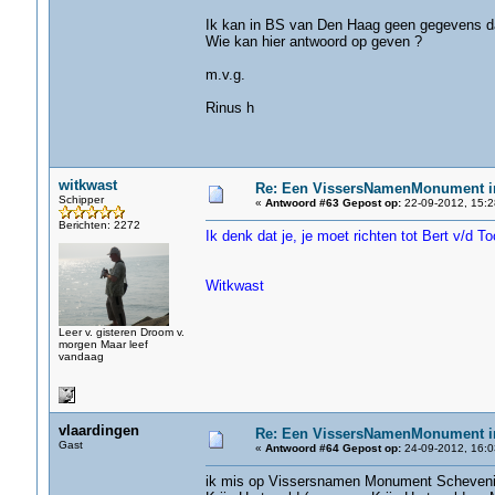
Ik kan in BS van Den Haag geen gegevens da
Wie kan hier antwoord op geven ?
m.v.g.
Rinus h
witkwast
Re: Een VissersNamenMonument i
Schipper
«
Antwoord #63 Gepost op:
22-09-2012, 15:2
Berichten: 2272
Ik denk dat je, je moet richten tot Bert v/d 
Witkwast
Leer v. gisteren Droom v.
morgen Maar leef
vandaag
vlaardingen
Re: Een VissersNamenMonument i
Gast
«
Antwoord #64 Gepost op:
24-09-2012, 16:0
ik mis op Vissersnamen Monument Scheveni