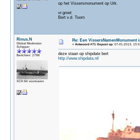
op het Vissersmonument op Urk.
vr.groet
Bert v.d. Toorn
Rinus.N
Re: Een VissersNamenMonument i
Global Moderator
«
Antwoord #71 Gepost op:
07-01-2013, 15:0
Schipper
deze staan op shipdate bert
Berichten: 2798
http://www.shipdata.nl/
SCH 84 voortvaren