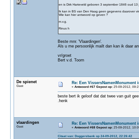
en is Dirk Harteveld geboren 3 september 1846 oud 13 j
Ik kan in BS van Den Haag geen gegevens daarover vi
Wie kan hier antwoord op geven ?
m.v.g.
Rinus h
Beste mnr. 'Vlaardingen'.
Als u me persoonlijk mailt dan kan ik daar 
vr/groet
Bert v.d. Toorn
De spienet
Re: Een VissersNamenMonument i
Gast
«
Antwoord #67 Gepost op:
25-09-2012, 09:2
beste bert ik geloof dat dat twee van guit ge
.henk
vlaardingen
Re: Een VissersNamenMonument i
Gast
«
Antwoord #68 Gepost op:
25-09-2012, 10:0
Citaat van: Doggersbank op 24-09-2012, 22:26:42