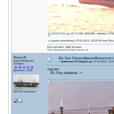
1029673131.jpg
(17.17 KB, 600x356 - bekeken 2702 
«
Laatste verandering: 07-01-2013, 15:03:59 door Rinu
Eens gevaren Altijd Gevaren
http://www.scheveningen-haven.nl/
Rinus.N
Re: Een VissersNamenMonument i
Global Moderator
«
Antwoord #72 Gepost op:
07-01-2013, 15:0
Schipper
nog een
Berichten: 2798
Â© Frits Aalderink -->
SCH 84 voortvaren