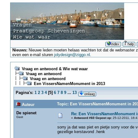
Nieuws:
Nieuwe leden moeten helaas wachten tot dat de webmaster ze a
even een e-mail sturen
jolydesign@ziggo.nl
.
Vraag en antwoord & Wie wat waar
Vraag en antwoord
Vraag en antwoord
Een VissersNamenMonument in 2013
Pagina's:
1
2
3
4
[
5
]
6
7
8
9
...
13
Topic: Een VissersNamenMonument in 201
Auteur
De spienet
Re: Een VissersNamenMonument i
Gast
«
Antwoord #60 Gepost op:
25-12-2011, 16:4
sorry ja dat was piet en pietje sorry voor de 
gezellige kerstavond .henk