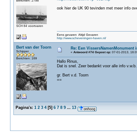
Berichten: 2798
ook hier de UK 90 tevinden met meer info ove
SCH 84 voortvaren
Eens gevaren Altijd Gevaren
http://www.scheveningen-haven.nl/
Bert van der Toorn
Re: Een VissersNamenMonument i
Schipper
«
Antwoord #74 Gepost op:
07-01-2013, 16:0
Berichten: 169
Hallo Rinus,
Dat is snel. Zeer bedankt voor alle info v.w.b
gr. Bert v.d. Toorn
==
Pagina's:
1
2
3
4
[
5
]
6
7
8
9
...
13