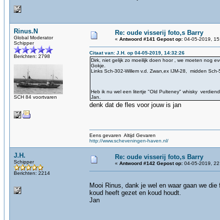
Rinus.N
Re: oude visserij foto,s Barry
Global Moderator
«
Antwoord #141 Gepost op:
04-05-2019, 15
Schipper
Citaat van: J.H. op 04-05-2019, 14:32:26
Berichten: 2798
Dirk, niet gelijk zo moeilijk doen hoor , we moeten nog ev
Gokje.
Links Sch-302-Willem v.d. Zwan,ex IJM-28, midden Sch
Heb ik nu wel een litertje "Old Pulteney" whisky verdiend
SCH 84 voortvaren
Jan.
denk dat de fles voor jouw is jan
Eens gevaren Altijd Gevaren
http://www.scheveningen-haven.nl/
J.H.
Re: oude visserij foto,s Barry
Schipper
«
Antwoord #142 Gepost op:
04-05-2019, 22
Berichten: 2214
Mooi Rinus, dank je wel en waar gaan we die
koud heeft gezet en koud houdt.
Jan