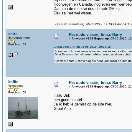
Noorwegen en Canada, nog even een werfbeurt 
Dan zou de rechtse dus de sch-126 zijn.
Dirk zal het wel weten.
«
Laatste verandering: 05-05-2019, 14:13:14 door J.H.
snirs
Re: oude visserij foto,s Barry
Scheepsjongen
«
Antwoord #148 Gepost op:
05-05-2019, 16
Berichten: 38
Citaat van: J.H. op 05-05-2019, 10:39:15
Ik kom er ook nooit maar ik zie ze daar weleens zitten, wie
Oost Duitsers die heimwee hebben want ze zitten achte
Allemaal echte Scheveningers hoor kom maar op met dat b
koffie
Re: oude visserij foto,s Barry
Volmatroos
«
Antwoord #149 Gepost op:
05-05-2019, 22
Berichten: 59
Hallo Dirk
een goed herstel .
Ja ik heb je gemist op de site hier.
Groet Arie