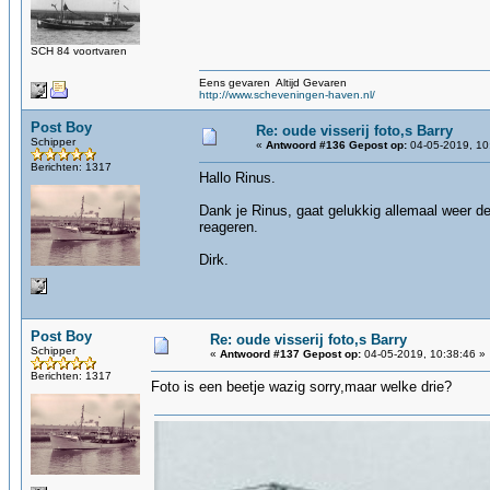
SCH 84 voortvaren
Eens gevaren Altijd Gevaren
http://www.scheveningen-haven.nl/
Post Boy
Re: oude visserij foto,s Barry
Schipper
«
Antwoord #136 Gepost op:
04-05-2019, 10
Berichten: 1317
Hallo Rinus.
Dank je Rinus, gaat gelukkig allemaal weer de
reageren.
Dirk.
Post Boy
Re: oude visserij foto,s Barry
Schipper
«
Antwoord #137 Gepost op:
04-05-2019, 10:38:46 »
Berichten: 1317
Foto is een beetje wazig sorry,maar welke drie?