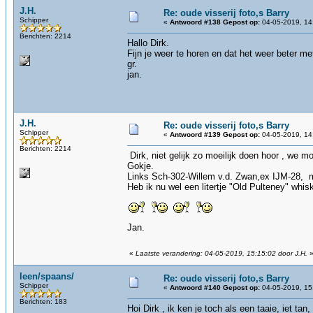
J.H.
Re: oude visserij foto,s Barry
Schipper
«
Antwoord #138 Gepost op:
04-05-2019, 14
Berichten: 2214
Hallo Dirk.
Fijn je weer te horen en dat het weer beter met
gr.
jan.
J.H.
Re: oude visserij foto,s Barry
Schipper
«
Antwoord #139 Gepost op:
04-05-2019, 14
Berichten: 2214
Dirk, niet gelijk zo moeilijk doen hoor , we m
Gokje.
Links Sch-302-Willem v.d. Zwan,ex IJM-28, 
Heb ik nu wel een litertje "Old Pulteney" whis
Jan.
«
Laatste verandering: 04-05-2019, 15:15:02 door J.H.
leen/spaans/
Re: oude visserij foto,s Barry
Schipper
«
Antwoord #140 Gepost op:
04-05-2019, 15
Berichten: 183
Hoi Dirk , ik ken je toch als een taaie, iet tan