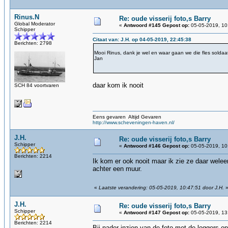
Rinus.N
Re: oude visserij foto,s Barry
Global Moderator
«
Antwoord #145 Gepost op:
05-05-2019, 10
Schipper
Citaat van: J.H. op 04-05-2019, 22:45:38
Berichten: 2798
Mooi Rinus, dank je wel en waar gaan we die fles sold
Jan
daar kom ik nooit
SCH 84 voortvaren
Eens gevaren Altijd Gevaren
http://www.scheveningen-haven.nl/
J.H.
Re: oude visserij foto,s Barry
Schipper
«
Antwoord #146 Gepost op:
05-05-2019, 10
Berichten: 2214
Ik kom er ook nooit maar ik zie ze daar weleen
achter een muur.
«
Laatste verandering: 05-05-2019, 10:47:51 door J.H.
J.H.
Re: oude visserij foto,s Barry
Schipper
«
Antwoord #147 Gepost op:
05-05-2019, 13
Berichten: 2214
Bij nader inzien van de foto met de loggers o