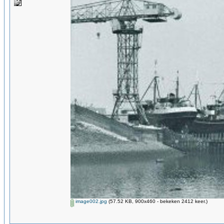
image002.jpg
(57.52 KB, 900x460 - bekeken 2412 keer.)