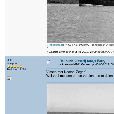
adddddd.jpg
(47.34 KB, 600x400 - bekeken 2404 keer
«
Laatste verandering: 05-05-2019, 15:00:59 door J.H.
J.H.
Re: oude visserij foto,s Barry
Schipper
«
Antwoord #144 Gepost op:
05-05-2019, 00
Berichten: 2214
Vissen met Noorse 'Zegen"
Wel veel mensen om de verdiensten te delen