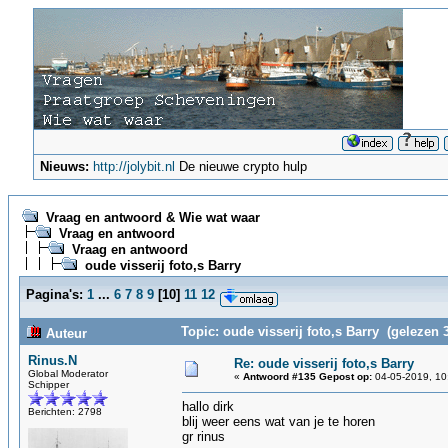
Nieuws:
http://jolybit.nl
De nieuwe crypto hulp
Vraag en antwoord & Wie wat waar
Vraag en antwoord
Vraag en antwoord
oude visserij foto,s Barry
Pagina's:
1
...
6
7
8
9
[
10
]
11
12
Topic: oude visserij foto,s Barry (gelezen 
Auteur
Rinus.N
Re: oude visserij foto,s Barry
Global Moderator
«
Antwoord #135 Gepost op:
04-05-2019, 10
Schipper
hallo dirk
Berichten: 2798
blij weer eens wat van je te horen
gr rinus