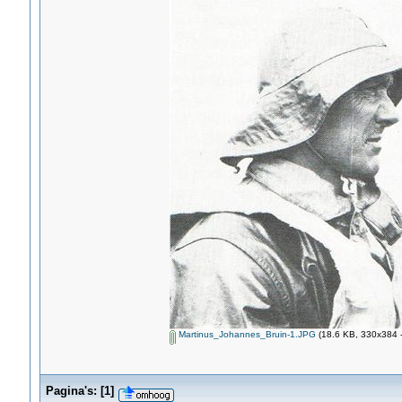
Martinus_Johannes_Bruin-1.JPG
(18.6 KB, 330x384 -
Pagina's:
[
1
]