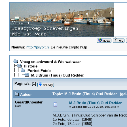
Nieuws:
http://jolybit.nl
De nieuwe crypto hulp
Vraag en antwoord & Wie wat waar
Historie
Portret Foto's
M.J.Bruin (Tinus) Oud Redder.
Pagina's:
[
1
]
Topic: M.J.Bruin (Tinus) Oud Redder. (gel
Auteur
GerardKnoester
M.J.Bruin (Tinus) Oud Redder.
Gast
«
Gepost op:
01-04-2010, 16:32:45 »
M.J.Bruin. (Tinus)Oud Schipper van de Redd
1e Foto, 65 Jaar (1948)
2e Foto, 75 Jaar (1958).