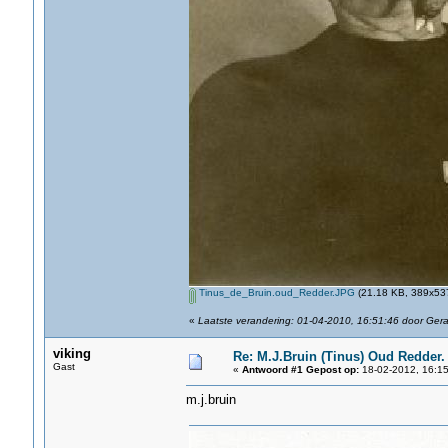
Tinus_de_Bruin.oud_Redder.JPG
(21.18 KB, 389x537
«
Laatste verandering: 01-04-2010, 16:51:46 door Ger
viking
Re: M.J.Bruin (Tinus) Oud Redder.
Gast
«
Antwoord #1 Gepost op:
18-02-2012, 16:15
m.j.bruin