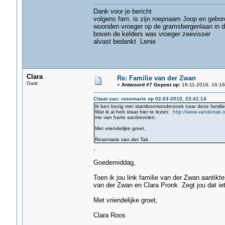
Dank voor je bericht
volgens fam. is zijn roepnaam Joop en gebo
woonden vroeger op de gramsbergenlaan in d
boven de kelders was vroeger zeevisser
alvast bedankt Lenie
Clara
Re: Familie van der Zwan
Gast
«
Antwoord #7 Gepost op:
16-11-2016, 16:16
Citaat van: rosemarie op 02-03-2010, 23:41:14
Ik ben bezig met stamboomonderzoek naar deze familie 
Wat ik al heb staat hier te lezen:
http://www.vandertak
me van harte aanbevolen.
Met vriendelijke groet,
Rosemarie van der Tak
,
Goedemiddag,
Toen ik jou link familie van der Zwan aantik
van der Zwan en Clara Pronk. Zegt jou dat ie
Met vriendelijke groet,
Clara Roos