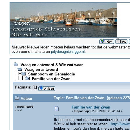
Nieuws:
Nieuwe leden moeten helaas wachten tot dat de webmaster ze a
even een e-mail sturen
jolydesign@ziggo.nl
.
Vraag en antwoord & Wie wat waar
Vraag en antwoord
Stamboom en Genealogie
Familie van der Zwan
Pagina's:
[
1
]
Topic: Familie van der Zwan (gelezen 2278
Auteur
rosemarie
Familie van der Zwan
Gast
«
Gepost op:
02-03-2010, 23:41:14 »
Ik ben bezig met stamboomonderzoek naar dez
Wat ik al heb staat hier te lezen:
http://www
hebben en foto's dan hou ik me van harte aa