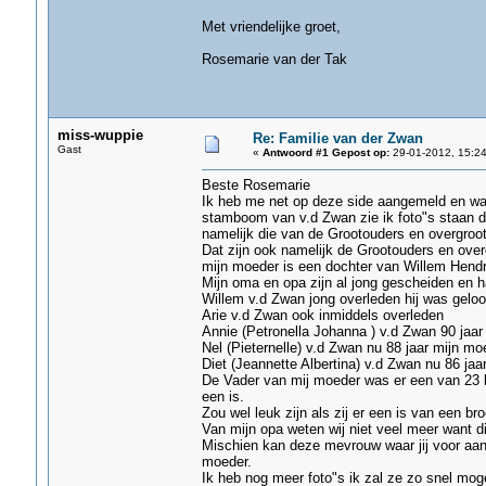
Met vriendelijke groet,
Rosemarie van der Tak
miss-wuppie
Re: Familie van der Zwan
Gast
«
Antwoord #1 Gepost op:
29-01-2012, 15:24
Beste Rosemarie
Ik heb me net op deze side aangemeld en wat 
stamboom van v.d Zwan zie ik foto"s staan di
namelijk die van de Grootouders en overgroot
Dat zijn ook namelijk de Grootouders en ove
mijn moeder is een dochter van Willem Hendr
Mijn oma en opa zijn al jong gescheiden en 
Willem v.d Zwan jong overleden hij was geloo
Arie v.d Zwan ook inmiddels overleden
Annie (Petronella Johanna ) v.d Zwan 90 jaar
Nel (Pieternelle) v.d Zwan nu 88 jaar mijn mo
Diet (Jeannette Albertina) v.d Zwan nu 86 jaar
De Vader van mij moeder was er een van 23 k
een is.
Zou wel leuk zijn als zij er een is van een br
Van mijn opa weten wij niet veel meer want die
Mischien kan deze mevrouw waar jij voor aan 
moeder.
Ik heb nog meer foto"s ik zal ze zo snel mog