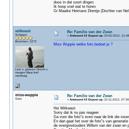
doos in dat soort dingen.
Ik hoop snel wat te horen.
Gr Maaike Heimans Drentje (Dochter van Nel
witkwast
Re: Familie van der Zwan
Schipper
«
Antwoord #2 Gepost op:
20-02-2012, 21:46
Berichten: 2272
Miss Wuppie welke foto bedoel je ?
Leer v. gisteren Droom v.
morgen Maar leef
vandaag
miss-wuppie
Re: Familie van der Zwan
Gast
«
Antwoord #3 Gepost op:
22-11-2012, 07:30
Hoi Witkwast
Sorry dat ik nu pas reageer
Ga voor die foto"s even naar de link die rose
En dan gaat het over de foto"s van generatie
de overgrootouders Willem van der zwan en pi