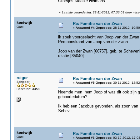
Groetjes Maaike Heimans
«
Laatste verandering: 22-11-2012, 07:36:03 door miss
keetwijk
Re: Familie van der Zwan
Gast
«
Antwoord #4 Gepost op:
28-11-2012, 19:50
ik zoek voorgeslacht van Joop van der Zwan
Persoonskaart van Joop van der Zwan
Joop van der Zwan [66757], geb. te Scheveni
relatie [35040]
reiger
Re: Familie van der Zwan
Schipper
«
Antwoord #5 Gepost op:
30-11-2012, 12:52
Berichten: 3358
Noemde men hem Joop of was dit ook zijn g
geboortedatum?
Ik heb een Jacobus gevonden, als zoon van Le
Schev.
keetwijk
Re: Familie van der Zwan
Gast
«
Antwoord #6 Gepost op:
03-12-2012, 17:03