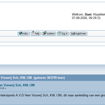
Welkom,
Gast
. Alsjeblie
07-08-2026, 09:29:21
 Visserij Sch, KW, IJM (gelezen 363745 keer)
er Visserij Sch, KW, IJM
8:15 »
eknipsels A.V.D Veer Visserij Sch, KW, IJM, dit naar aanleiding van een grot