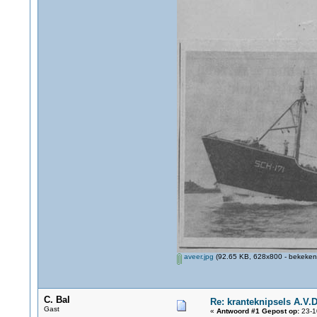
aveer.jpg
(92.65 KB, 628x800 - bekeken 
C. Bal
Re: kranteknipsels A.V.D
Gast
«
Antwoord #1 Gepost op:
23-1