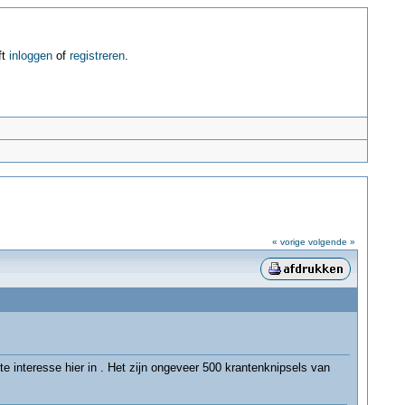
ft
inloggen
of
registreren
.
« vorige
volgende »
e interesse hier in . Het zijn ongeveer 500 krantenknipsels van