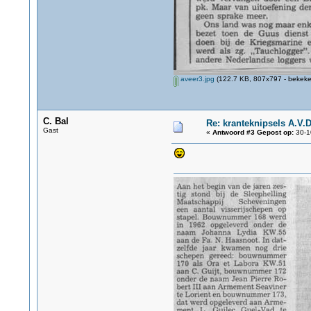
aveer3.jpg
(122.7 KB, 807x797 - bekeke
C. Bal
Re: kranteknipsels A.V.D
Gast
«
Antwoord #3 Gepost op:
30-1