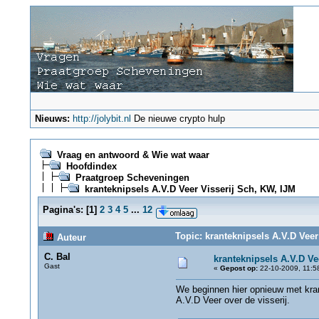
Nieuws:
http://jolybit.nl
De nieuwe crypto hulp
Vraag en antwoord & Wie wat waar
Hoofdindex
Praatgroep Scheveningen
kranteknipsels A.V.D Veer Visserij Sch, KW, IJM
Pagina's:
[
1
]
2
3
4
5
...
12
Topic: kranteknipsels A.V.D Veer
Auteur
C. Bal
kranteknipsels A.V.D Ve
Gast
«
Gepost op:
22-10-2009, 11:5
We beginnen hier opnieuw met krant
A.V.D Veer over de visserij.