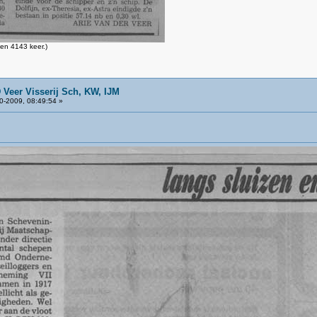
en 4143 keer.)
 Veer Visserij Sch, KW, IJM
0-2009, 08:49:54 »