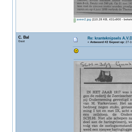
aveer2.jpg
(110.28 KB, 431x900 - bekek
C. Bal
Re: kranteknipsels A.V.D
Gast
«
Antwoord #2 Gepost op:
27-1