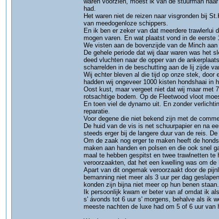
waren voorzien, moest ik van de stuurman naar m
had.
Het waren niet de reizen naar visgronden bij St.K
van meedogenloze schippers.
En ik ben er zeker van dat meerdere trawlerlui d
mogen varen. En wat plaatst vond in de eerste
We visten aan de bovenzijde van de Minch aan 
De gehele periode dat wij daar waren was het s
deed vluchten naar de opper van de ankerplaats
scharrelden in de beschutting aan de lij zijde 
Wij echter bleven al die tijd op onze stek, do
hadden wij ongeveer 1000 kisten hondshaai in he
Oost kust, maar vergeet niet dat wij maar met
rotsachtige bodem. Op de Fleetwood vloot moest
En toen viel de dynamo uit. En zonder verlicht
reparatie.
Voor degene die niet bekend zijn met de commerc
De huid van de vis is net schuurpapier en na een
steeds erger bij de langere duur van de reis. De
Om de zaak nog erger te maken heeft de hondsha
maken aan handen en polsen en die ook snel gaa
maal te hebben gespitst en twee trawlnetten te 
veroorzaakten, dat het een kwelling was om de 
Apart van dit ongemak veroorzaakt door de pij
bemanning niet meer als 3 uur per dag geslapen
konden zijn bijna niet meer op hun benen staan.
Ik persoonlijk kwam er beter van af omdat ik al
s' ávonds tot 6 uur s' morgens, behalve als ik w
meeste nachten de luxe had om 5 of 6 uur van h