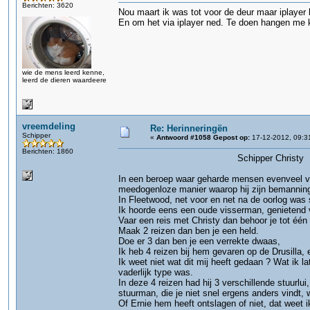
Berichten: 3620
Nou maart ik was tot voor de deur maar iplayer l
En om het via iplayer ned. Te doen hangen me kl
wie de mens leerd kenne,
leerd de dieren waardeere
vreemdeling
Re: Herinneringën
Schipper
«
Antwoord #1058 Gepost op:
17-12-2012, 09:3
Berichten: 1860
Schipper Christy
In een beroep waar geharde mensen evenveel v
meedogenloze manier waarop hij zijn bemanning
In Fleetwood, net voor en net na de oorlog was s
Ik hoorde eens een oude visserman, genietend v
Vaar een reis met Christy dan behoor je tot één
Maak 2 reizen dan ben je een held.
Doe er 3 dan ben je een verrekte dwaas,
Ik heb 4 reizen bij hem gevaren op de Drusilla
Ik weet niet wat dit mij heeft gedaan ? Wat ik la
vaderlijk type was.
In deze 4 reizen had hij 3 verschillende stuur
stuurman, die je niet snel ergens anders vindt,
Of Ernie hem heeft ontslagen of niet, dat weet 