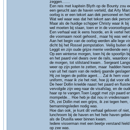
zeggen.......
Een reis met kapitein Blyth op de Bounty zou een
een gerucht aan de haven verteld, dat Arty Marr
oorlog is er een tekort aan dek personeel en he
Wat wel waar was dat het tekort aan dek perso
Maar als de huidige schipper Christy waar ik b
wel moeten bij staan, toen er in de vooroorlog
Een verhaal wat ik eens hoorde, en ik vertel het
die voornaam nooit gehoord., maar hij was wel e
Aan het begin van de oorlog werden alle lege vis
dicht bij het Rossel pompstation. Veilig buiten 
Leggit en zijn oude grijze merrie verdiende een 
Op een winterse morgen, toen hij de spoorlijn b
en het paard viel dwars over de rails, waardoor
de morgen, tot stilstand kwam.. Sergeant Langs
weer op zijn poten te zetten, maar hadden hier
van uit het raam van de rederij gaande geslage
Hij zei tegen de politie agent.... Zal ik hem vo
uniform, maar ik zie het niet, hoe jij dat voor elk
De heer Dollin knielde naast het paard en fluiste
vervolgde zijn weg naar de visafslag, en de ou
haar op te vangen.Toen Leggit met zijn paard en
mompelde... Hoe heb je dat nou in vredesnaam 
Oh, zei Dollin met een grijns, ik zei tegen hem
bemanningsleden nodig was.
Hoe dan ook, je kunt dit verhaal geloven of nie
lunchroom bij de haven en het hele haven gebied
als de Drusilla weer binnen kwam.
Iedere visserman met een beetje verstand hield z
op zee was.