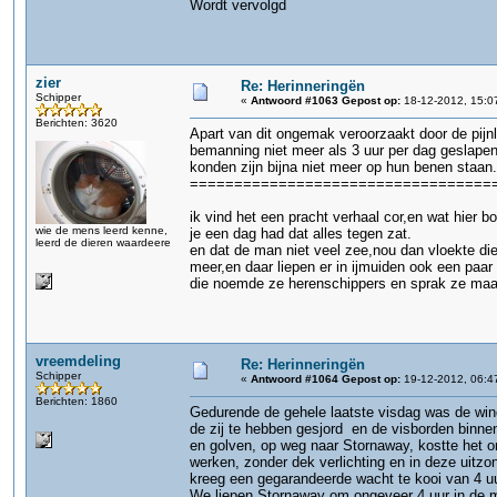
Wordt vervolgd
zier
Re: Herinneringën
Schipper
«
Antwoord #1063 Gepost op:
18-12-2012, 15:0
Berichten: 3620
Apart van dit ongemak veroorzaakt door de pij
bemanning niet meer als 3 uur per dag geslapen
konden zijn bijna niet meer op hun benen staan.
==================================
ik vind het een pracht verhaal cor,en wat hier bo
wie de mens leerd kenne,
je een dag had dat alles tegen zat.
leerd de dieren waardeere
en dat de man niet veel zee,nou dan vloekte die 
meer,en daar liepen er in ijmuiden ook een paar
die noemde ze herenschippers en sprak ze maar
vreemdeling
Re: Herinneringën
Schipper
«
Antwoord #1064 Gepost op:
19-12-2012, 06:4
Berichten: 1860
Gedurende de gehele laatste visdag was de win
de zij te hebben gesjord en de visborden binn
en golven, op weg naar Stornaway, kostte het o
werken, zonder dek verlichting en in deze uitzo
kreeg een gegarandeerde wacht te kooi van 4 uu
We liepen Stornaway om ongeveer 4 uur in de m