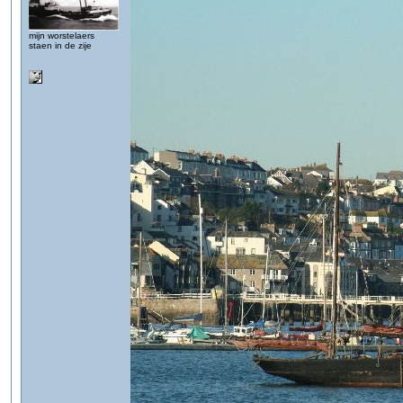
mijn worstelaers
staen in de zije