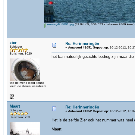
keewaydin8001.jpg
(89.04 KB, 800x533 - bekeken 2869 keer.)
zier
Re: Herinneringën
Schipper
«
Antwoord #1051 Gepost op:
16-12-2012, 16:2
Berichten: 3620
het kan natuurlijk gezichts bedrog zijn maar die
wie de mens leerd kenne,
leerd de dieren waardeere
Maart
Re: Herinneringën
Schipper
«
Antwoord #1052 Gepost op:
16-12-2012, 16:3
Berichten: 753
Het is de zelfde Zier ook het nummer was heel 
Maart