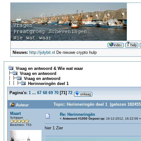
Nieuws:
http://jolybit.nl
De nieuwe crypto hulp
Vraag en antwoord & Wie wat waar
Vraag en antwoord
Vraag en antwoord
Herinneringën deel 1
Pagina's:
1
...
67
68
69
70
[
71
]
72
Topic: Herinneringën deel 1 (gelezen 182455
Auteur
Maart
Re: Herinneringën
Schipper
«
Antwoord #1050 Gepost op:
16-12-2012, 16:22:09 »
Berichten: 753
hier 1 Zier