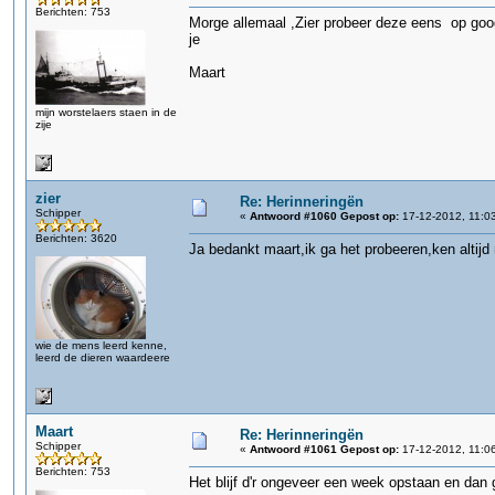
Berichten: 753
Morge allemaal ,Zier probeer deze eens op g
je
Maart
mijn worstelaers staen in de
zije
zier
Re: Herinneringën
Schipper
«
Antwoord #1060 Gepost op:
17-12-2012, 11:03
Berichten: 3620
Ja bedankt maart,ik ga het probeeren,ken altijd
wie de mens leerd kenne,
leerd de dieren waardeere
Maart
Re: Herinneringën
Schipper
«
Antwoord #1061 Gepost op:
17-12-2012, 11:0
Berichten: 753
Het blijf d'r ongeveer een week opstaan en dan g