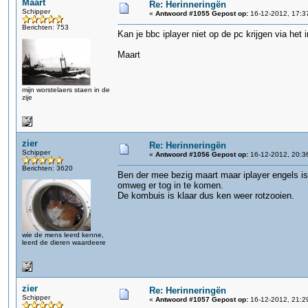
Maart
Re: Herinneringën
Schipper
«
Antwoord #1055 Gepost op:
16-12-2012, 17:3
Berichten: 753
Kan je bbc iplayer niet op de pc krijgen via het 
Maart
mijn worstelaers staen in de
zije
zier
Re: Herinneringën
Schipper
«
Antwoord #1056 Gepost op:
16-12-2012, 20:3
Berichten: 3620
Ben der mee bezig maart maar iplayer engels i
omweg er tog in te komen.
De kombuis is klaar dus ken weer rotzooien.
wie de mens leerd kenne,
leerd de dieren waardeere
zier
Re: Herinneringën
Schipper
«
Antwoord #1057 Gepost op:
16-12-2012, 21:2