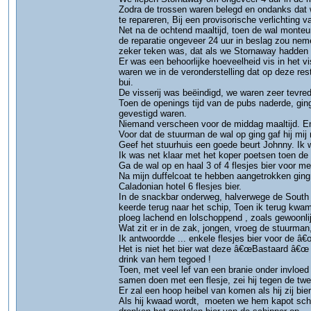
Zodra de trossen waren belegd en ondanks dat w
te repareren, Bij een provisorische verlichting 
Net na de ochtend maaltijd, toen de wal monteu
de reparatie ongeveer 24 uur in beslag zou ne
zeker teken was, dat als we Stornaway hadden 
Er was een behoorlijke hoeveelheid vis in het 
waren we in de veronderstelling dat op deze re
bui.
De visserij was beëindigd, we waren zeer tevre
Toen de openings tijd van de pubs naderde, gin
gevestigd waren.
Niemand verscheen voor de middag maaltijd. E
Voor dat de stuurman de wal op ging gaf hij mij n
Geef het stuurhuis een goede beurt Johnny. Ik wi
Ik was net klaar met het koper poetsen toen de 
Ga de wal op en haal 3 of 4 flesjes bier voor me ,
Na mijn duffelcoat te hebben aangetrokken ging 
Caladonian hotel 6 flesjes bier.
In de snackbar onderweg, halverwege de South 
keerde terug naar het schip, Toen ik terug kwa
ploeg lachend en lolschoppend , zoals gewoonlij
Wat zit er in de zak, jongen, vroeg de stuurman
Ik antwoordde ... enkele flesjes bier voor de
Het is niet het bier wat deze â€œBastaard â€œ w
drink van hem tegoed !
Toen, met veel lef van een branie onder invloed v
samen doen met een flesje, zei hij tegen de tw
Er zal een hoop heibel van komen als hij zij bier
Als hij kwaad wordt, moeten we hem kapot schie