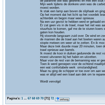
de paraffine olie was gedrenkt en met een stuk
Mijn werk tijdens de donkere uren was de carbid
moest worden.
Ik stak een lamp aan boven de sliphaak en ging
Op het moment dat het licht op het voordek br
achterdek en begon maar weer opnieuw.
Na een uur gevist te hebben werd er gehaald en
Er zat geen vis in de trawl, maar het net was a
stuurhuis te komen, gaf me de te sturen koers 
gaten kon houden.
Hij stoomde langzaam zuid over. De wind en ze
de mannen die de trawl aan het boeten waren aa
stopte meteen om weer uit te zetten. En ik mo
Maar deze trek duurde maar 20 minuten, toen de
trawl opnieuw aan barrels.
Ik moest de kooi in duiken gedurende de rest va
moest uitvoeren bij het halen en uitzetten.
Maar voor de rest van de bemanning was er geen
Toen ik werd geroepen voor de ochtend maaltijd
een wat confortabele werk omstandigheid.
Maar nu ging de schipper er toe over om aan we
was er altijd wel een trawl aan dek om te repare
Wordt vervolgd
Pagina's:
1
...
67
68
69
70
[
71
]
72