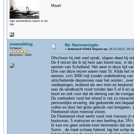
Maart
mijn worstelaers staen in de
zije
vreemdeling
Re: Herinneringën
Schipper
«
Antwoord #1062 Gepost op:
18-12-2012, 09:1
Berichten: 1860
Ofschoon hij niet veel sprak, slapen deed hij ook
De 4 reizen die ik bij hem aan boord was, in de
westen van Schotland. Het weer in deze tijd van 
Drie van deze reizen waren naar St. Kilda het me
westen, zo'n 3000 mijl zonder onderbreking van
uitschietende depressies naar het oosten., over
verdiepingen, brullend als een trein en beukend
was de windkracht nooit minder dan 5 of 6 en op
buurt en ook voor dat de deining van de voorg
De zeebodem rond het eiland is net zo rotsachti
persoonlijke ervaring, dat gedurende een bepaa
vullen en door het grote gebruik van breigaren, 
Fleetwood vloot meestal visten.
De Fleetwood vloot werkt nooit met mensen in e
bootsman, 5 matrozen en een leerling dus 7Â½ m
Ik kan me geen enkele keer herinneren dat we de
Soms , de trawl scheep halend, lag het schip 