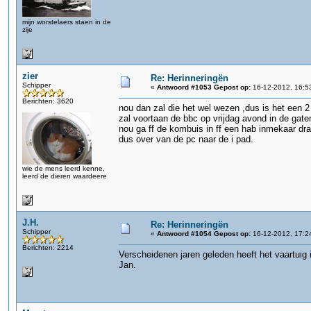
mijn worstelaers staen in de
zije
zier
Re: Herinneringën
Schipper
«
Antwoord #1053 Gepost op:
16-12-2012, 16:5
Berichten: 3620
nou dan zal die het wel wezen ,dus is het een 2
zal voortaan de bbc op vrijdag avond in de gate
nou ga ff de kombuis in ff een hab inmekaar dra
dus over van de pc naar de i pad.
wie de mens leerd kenne,
leerd de dieren waardeere
J.H.
Re: Herinneringën
Schipper
«
Antwoord #1054 Gepost op:
16-12-2012, 17:2
Berichten: 2214
Verscheidenen jaren geleden heeft het vaartuig
Jan.