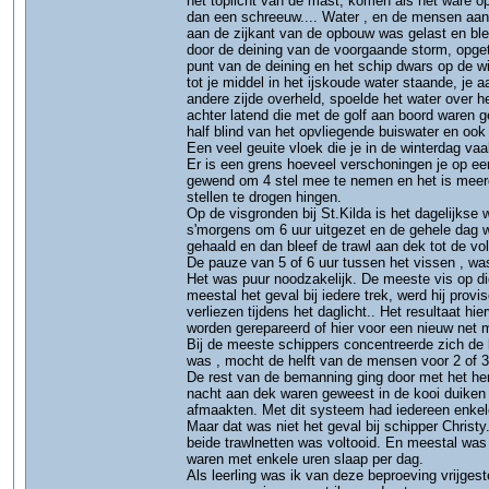
het toplicht van de mast, komen als het ware op
dan een schreeuw.... Water , en de mensen aan 
aan de zijkant van de opbouw was gelast en blev
door de deining van de voorgaande storm, opgeti
punt van de deining en het schip dwars op de wi
tot je middel in het ijskoude water staande, je
andere zijde overheld, spoelde het water over h
achter latend die met de golf aan boord waren g
half blind van het opvliegende buiswater en ook
Een veel geuite vloek die je in de winterdag vaa
Er is een grens hoeveel verschoningen je op ee
gewend om 4 stel mee te nemen en het is meerd
stellen te drogen hingen.
Op de visgronden bij St.Kilda is het dagelijkse
s'morgens om 6 uur uitgezet en de gehele dag w
gehaald en dan bleef de trawl aan dek tot de v
De pauze van 5 of 6 uur tussen het vissen , wa
Het was puur noodzakelijk. De meeste vis op di
meestal het geval bij iedere trek, werd hij prov
verliezen tijdens het daglicht.. Het resultaat h
worden gerepareerd of hier voor een nieuw net
Bij de meeste schippers concentreerde zich de 
was , mocht de helft van de mensen voor 2 of 3 u
De rest van de bemanning ging door met het her
nacht aan dek waren geweest in de kooi duiken 
afmaakten. Met dit systeem had iedereen enkel
Maar dat was niet het geval bij schipper Christ
beide trawlnetten was voltooid. En meestal was 
waren met enkele uren slaap per dag.
Als leerling was ik van deze beproeving vrijgest