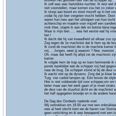
dronken het gestolen bier van de schipper op.
Ik zelf was was hartstikke nuchter. Ik wist wel
niet voorstellen, maar komen zou het zo zeker a
Ik sloop aan boord en sloot mezelf op in het voo
zodat hij zijn bier vergeten mocht hebben. Doo
waren hun roes aan het uitslapen van hun tocht
achterschip en maakte voor mijzelf een sandwi
mok thee, stapte ik aan dek en botste bijna teg
Waar is mijn bier...... was het eerste wat hij v
het.!
Ik dacht dat hij van kwaadheid uit elkaar zou spr
Zeg tegen de 1e machinist dat ik hem op de brug
Ik vond de machinist die in de machine kamer b
mij.... Jongen, weet jij waarom ? Nee, meester ,
Oh, maar dat heeft hij altijd zei de machinist
kamer.
Ik volgde hem de trap op en toen herinnerde ik 
ponds bankbiljet wat de schipper mij had gege
naar de brug. De schipper stond al bij de deur 
Ik wacht niet op de dynamo. Zorg dat je klaar 
Tuig vier carbid lampen op. Eén boven de sliph
Hier is niet voldoende tijd voor schipper,om om
beter maar aan het werk gaan of je moet straks
de deur van de stuurhut dicht en de machinist 
het half opgegeten broodje en in de andere hand
De Dag des Oordeels naderde snel.
Wij vertrokken om 18.00 uur met een onbruikbar
was al heel slecht toen we de haven van Storna
geen verlichting en ik was bewapend met een too