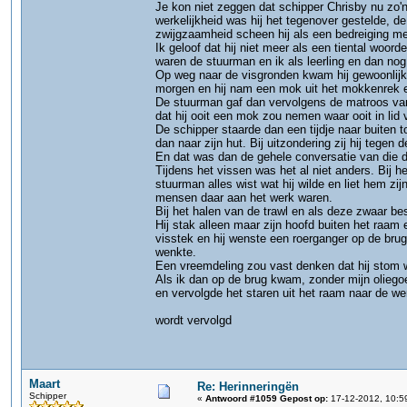
Je kon niet zeggen dat schipper Chrisby nu zo'n 
werkelijkheid was hij het tegenover gestelde, 
zwijgzaamheid scheen hij als een bedreiging me
Ik geloof dat hij niet meer als een tiental woor
waren de stuurman en ik als leerling en dan no
Op weg naar de visgronden kwam hij gewoonlijk
morgen en hij nam een mok uit het mokkenrek 
De stuurman gaf dan vervolgens de matroos van
dat hij ooit een mok zou nemen waar ooit in li
De schipper staarde dan een tijdje naar buiten
dan naar zijn hut. Bij uitzondering zij hij tege
En dat was dan de gehele conversatie van die 
Tijdens het vissen was het al niet anders. Bij he
stuurman alles wist wat hij wilde en liet hem z
mensen daar aan het werk waren.
Bij het halen van de trawl en als deze zwaar be
Hij stak alleen maar zijn hoofd buiten het raa
visstek en hij wenste een roerganger op de brug,
wenkte.
Een vreemdeling zou vast denken dat hij stom 
Als ik dan op de brug kwam, zonder mijn olieg
en vervolgde het staren uit het raam naar de 
wordt vervolgd
Maart
Re: Herinneringën
Schipper
«
Antwoord #1059 Gepost op:
17-12-2012, 10:5