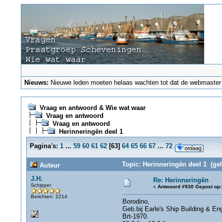
Nieuws:
Nieuwe leden moeten helaas wachten tot dat de webmaster ze
Vraag en antwoord & Wie wat waar
Vraag en antwoord
Vraag en antwoord
Herinneringën deel 1
Pagina's:
1
...
59
60
61
62
[
63
]
64
65
66
67
...
72
Topic: Herinneringën deel 1 (ge
Auteur
J.H.
Re: Herinneringën
Schipper
«
Antwoord #930 Gepost op:
Berichten: 2214
Borodino,
Geb.bij Earle's Ship Building & Eng
Brt-1970.