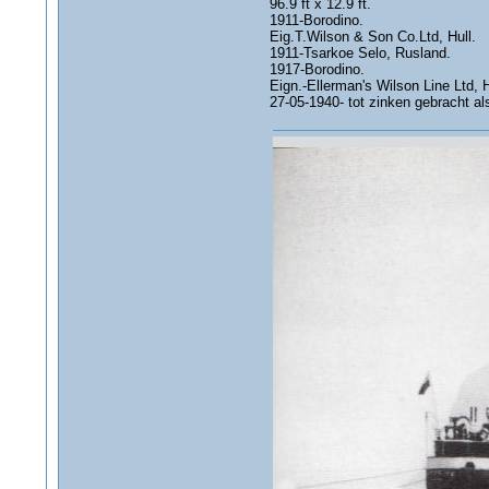
96.9 ft x 12.9 ft.
1911-Borodino.
Eig.T.Wilson & Son Co.Ltd, Hull.
1911-Tsarkoe Selo, Rusland.
1917-Borodino.
Eign.-Ellerman's Wilson Line Ltd, H
27-05-1940- tot zinken gebracht a