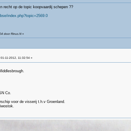
ijn recht op de topic koopvaardij schepen ??
bbse/index.php?topic=2569.0
04 door Rinus.N
»
01-11-2012, 11:32:54 »
Middlesbrough.
 SN Co.
schip voor de visserij t.h.v Groenland.
iwostok.