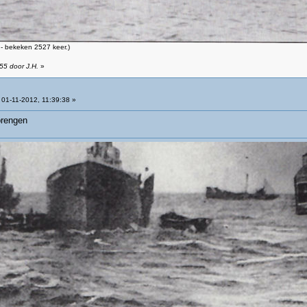
- bekeken 2527 keer.)
55 door J.H.
»
01-11-2012, 11:39:38 »
brengen