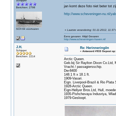
Schipper
jan komt deze foto niet beter tot z
Berichten: 2798
http://www.scheveningen-nu.nl/ya
SCH 84 voortvaren
«
Laatste verandering: 01-11-2012, 11:37:
Eens gevaren Altijd Gevaren
http://www.scheveningen-haven.nl/
J.H.
Re: Herinneringën
Schipper
«
Antwoord #933 Gepost op:
Berichten: 2214
Arctic Queen.
Geb.bij Sir Raylton Dixon Co.Ltd, 
Vracht / passagiersschip.
Dw-8400
148.1 ft x 18.1 ft.
1909-Vasari.
Eign. Liverpool-Brazil & Rio Plata
1928-Arctic Queen.
Eign-Hellyer Bros.Ltd, Hull, moeder
1935-Pishchevaya Indusriya, Wlad
1979-Gesloopt.