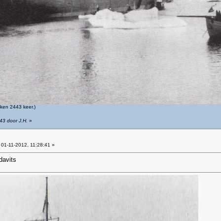
ken 2443 keer.)
43 door J.H.
»
01-11-2012, 11:28:41 »
davits