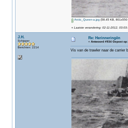
Arctic_Queen-a.jpg
(58.45 KB, 801x550 
«
Laatste verandering: 02-11-2012, 03:03:
J.H.
Re: Herinneringën
Schipper
«
Antwoord #934 Gepost op:
Berichten: 2214
Vis van de trawler naar de carrier 