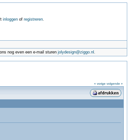
ft
inloggen
of
registreren
.
e ons nog even een e-mail sturen
jolydesign@ziggo.nl
.
« vorige
volgende »