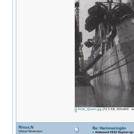
Arctic_Queen.jpg
(74.5 KB, 600x900 - b
Rinus.N
Re: Herinneringën
Global Moderator
«
Antwoord #932 Gepost op: