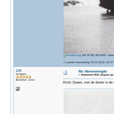
Borodino.jpg
(69.76 KB, 801x534 - beke
«
Laatste verandering: 02-11-2012, 01:57:
J.H.
Re: Herinneringën
Schipper
«
Antwoord #931 Gepost op:
Berichten: 2214
Arctic Queen, met de dories in de 