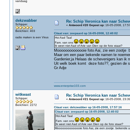
vandaag
dekzwabber
Re: Schip Veronica kan naar Schev
Schipper
«
Antwoord #20 Gepost op:
16-05-2008, 17:57
Berichten: 403
Citaat van: zeepaard op 16-05-2008, 12:40:02
radio maken is een Virus
Hoi Aad Taal
Fam. van ons
Ik weet niet Aad of Arie van Dien op de foto staat?
Moooooooooooooie foto Aai, zie een zootje b
Maar om een paar bekende namen te noemen:
Gardenier,ja Helaas de schevenigers kan ik ni
Uit welk boek komt deze foto??, gezien de st
Gr Adje
www.enterprise103.com
witkwast
Re: Schip Veronica kan naar Schev
Schipper
«
Antwoord #21 Gepost op:
16-05-2008, 23:39
Berichten: 2272
Citaat van: dekzwabber op 16-05-2008, 17:57:16
Citaat van: zeepaard op 16-05-2008, 12:40:02
Hoi Aad Taal
Fam. van ons
Ik weet niet Aad of Arie van Dien op de foto staat?
Moooooooooooooie foto Aai, zie een zootje bekende uit