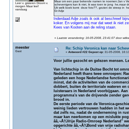
Maar om een paar bekende namen te noemen:Jan v Veen 
Leer v. gisteren Droom v.
schevenigers kan ik niet, ik was toen te jong he,maar de
morgen Maar leef
Uit welk boek komt deze foto??, gezien de streep in he
vandaag
Gr Adje
Inderdaad Adje zoals ik ook al beschreef bijn
koker. En volgens mij mar dat weet ik niet zek
Kees van Kooten aan de reling staan.
«
Laatste verandering: 16-05-2008, 23:41:07 door witk
meester
Re: Schip Veronica kan naar Schev
Gast
«
Antwoord #22 Gepost op:
31-05-2008, 16:13
Voor jullie gezocht en gelezen mensen. L
Van lichtschip in de Duitse Bocht tot omr
Nederland heeft thans twee omroepen: Rad
geleden een hoge Nederlandse functionaris
minst, dat de activiteiten van de commerc
dobbert, buiten de territoriale wateren e
luisteraars in Nederland voorbijgaan. Aa
programma's van de drijvende zender gereg
brood in.
De eerste periode van de Veronica-geschied
weinig lieden vertrouwen hadden in het w
dat zelfs nu, nadat de onderneming in rus
maar kan neerkomen op een mislukte pogin
ââ‚¬Å¾Vrije Radio-Omroep Nederland" wer
opgerichte ââ‚¬Å¾Bond van vrije radiohan