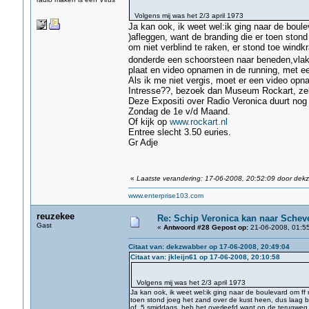
Volgens mij was het 2/3 april 1973
Ja kan ook, ik weet wel:ik ging naar de boule
)afleggen, want de branding die er toen stond
om niet verblind te raken, er stond toe wind
donderde een schoorsteen naar beneden,vlak 
plaat en video opnamen in de running, met ee
Als ik me niet vergis, moet er een video opna
Intresse??, bezoek dan Museum Rockart, ze
Deze Expositi over Radio Veronica duurt nog 
Zondag de 1e v/d Maand.
Of kijk op
www.rockart.nl
Entree slecht 3.50 euries.
Gr Adje
«
Laatste verandering: 17-06-2008, 20:52:09 door dek
www.enterprise103.com
reuzekee
Re: Schip Veronica kan naar Schev
Gast
«
Antwoord #28 Gepost op:
21-06-2008, 01:55
Citaat van: dekzwabber op 17-06-2008, 20:49:04
Citaat van: jkleijn61 op 17-06-2008, 20:10:58
Volgens mij was het 2/3 april 1973
Ja kan ook, ik weet wel:ik ging naar de boulevard om ff 
toen stond joeg het zand over de kust heen, dus laag bi
of 5 smiddags, heb het overleefd,want op de terugweg