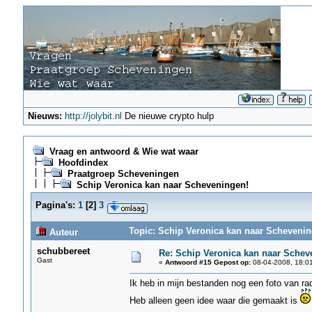
Nieuws:
http://jolybit.nl
De nieuwe crypto hulp
Vraag en antwoord & Wie wat waar
Hoofdindex
Praatgroep Scheveningen
Schip Veronica kan naar Scheveningen!
Pagina's:
1
[
2
]
3
Topic: Schip Veronica kan naar Schevenin
Auteur
schubbereet
Re: Schip Veronica kan naar Schev
Gast
«
Antwoord #15 Gepost op:
08-04-2008, 18:01
Ik heb in mijn bestanden nog een foto van ra
Heb alleen geen idee waar die gemaakt is