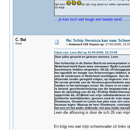
tijd toen
)dr zijn nog plaat en video opnamen
Gr Adje
...
je kan toch wel teuge een beetje wind ......
C. Bal
Re: Schip Veronica kan naar Schev
Gast
«
Antwoord #29 Gepost op:
27-06-2008, 23:00
Citaat van: Leen Bal op 31-05-2008, 16:13:58
Voor jullie gezocht en gelezen mensen. Leen
Van lichtschip in de Duitse Bocht tot omroepstation
Nederland heeft thans twee omroepen: Radio Luxembur
functionaris hebben uit-gelaten. Dit ââ‚¬Å¾hooggepla
het ogenblik ter hoogte van Scheveningen dobbert, bu
aan de luisteraars in Nederland voorbijgaan. Aan d
drijvende zender geregeld volgen, op ongeveer vier m
De eerste periode van de Veronica-geschiedenis was o
hadden in het welslagen ervan. De chaos in en rond d
is beland, geschiedschrijving van die beginperiode 
toen de oprichting van de ââ‚¬Å¾Vrije Radio-Omroep
opgerichte ââ‚¬Å¾Bond van vrije radiohandelaren en
juridische moeilijkheden, gerezen rond de vrije impo
Slootmans, Oswald en Lewin hun plan voor een vare
bezwaar tegen. Waarop de heer Slootmans, voorlopig 
het een en het ander ontkende: het was louter toevall
Leen die aflossing is door de sch 26 van mij
En krijg nou wat mijn schoonvader zit links 