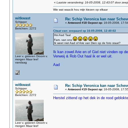
«
Laatste verandering: 16-05-2008, 12:43:07 door zee
Wie wat waar,ik hou mijn kiezen op elkaar
witkwast
Re: Schip Veronica kan naar Schev
Schipper
«
Antwoord #18 Gepost op:
16-05-2008, 17:54
Berichten: 2272
Citaat van: zeepaard op 16-05-2008, 12:40:02
Hoi Aad Taal
Fam. van ons
Ik weet niet Aad of Arie van Dien op de foto staat?
Ik kan zowel Arie en of Giel niet vinden op d
Verweij & Rob Out haal ik er wel uit.
Leer v. gisteren Droom v.
morgen Maar leef
vandaag
Aad
witkwast
Re: Schip Veronica kan naar Schev
Schipper
«
Antwoord #19 Gepost op:
16-05-2008, 17:55
Berichten: 2272
Herstel zittend op het dek in de rood geblokt
Leer v. gisteren Droom v.
morgen Maar leef