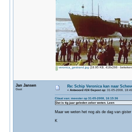
veronica_gestrand.jpg
(18.95 KB, 418x266 - bekeken 
Jan Jansen
Re: Schip Veronica kan naar Schev
Gast
«
Antwoord #24 Gepost op:
31-05-2008, 18:49
Citaat van: meester op 31-05-2008, 16:15:36
Dat is tig jaar geleden zeker weten. Leen
Maar we weten het nog als de dag van gister
K