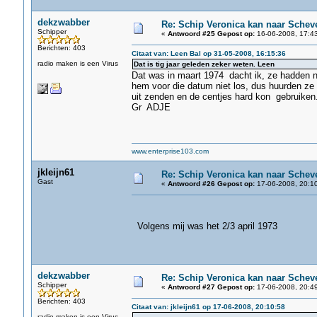
dekzwabber
Re: Schip Veronica kan naar Schev
Schipper
«
Antwoord #25 Gepost op:
16-06-2008, 17:43
Berichten: 403
Citaat van: Leen Bal op 31-05-2008, 16:15:36
radio maken is een Virus
Dat is tig jaar geleden zeker weten. Leen
Dat was in maart 1974 dacht ik, ze hadden nie
hem voor die datum niet los, dus huurden z
uit zenden en de centjes hard kon gebruiken
Gr ADJE
www.enterprise103.com
jkleijn61
Re: Schip Veronica kan naar Schev
Gast
«
Antwoord #26 Gepost op:
17-06-2008, 20:10
Volgens mij was het 2/3 april 1973
dekzwabber
Re: Schip Veronica kan naar Schev
Schipper
«
Antwoord #27 Gepost op:
17-06-2008, 20:49
Berichten: 403
Citaat van: jkleijn61 op 17-06-2008, 20:10:58
radio maken is een Virus