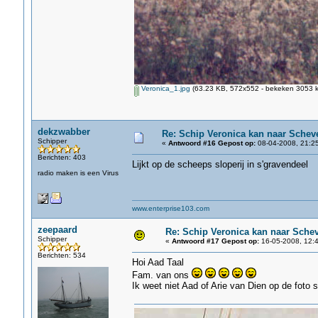
Veronica_1.jpg
(63.23 KB, 572x552 - bekeken 3053 k
dekzwabber
Re: Schip Veronica kan naar Schev
Schipper
«
Antwoord #16 Gepost op:
08-04-2008, 21:25
Berichten: 403
Lijkt op de scheeps sloperij in s'gravendeel
radio maken is een Virus
www.enterprise103.com
zeepaard
Re: Schip Veronica kan naar Sche
Schipper
«
Antwoord #17 Gepost op:
16-05-2008, 12:4
Berichten: 534
Hoi Aad Taal
Fam. van ons
Ik weet niet Aad of Arie van Dien op de foto s