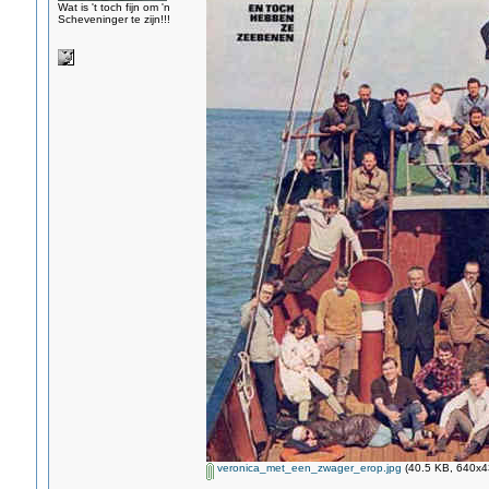
Wat is 't toch fijn om 'n
Scheveninger te zijn!!!
veronica_met_een_zwager_erop.jpg
(40.5 KB, 640x43