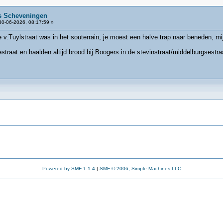
s Scheveningen
0-06-2026, 08:17:59 »
de v.Tuylstraat was in het souterrain, je moest een halve trap naar beneden, m
traat en haalden altijd brood bij Boogers in de stevinstraat/middelburgsestra
Powered by SMF 1.1.4
|
SMF © 2006, Simple Machines LLC