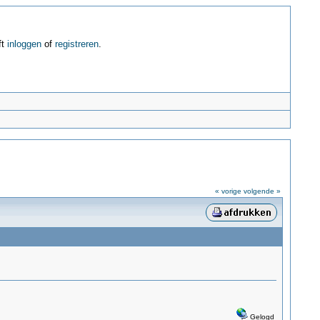
ft
inloggen
of
registreren
.
« vorige
volgende »
Gelogd