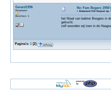
Gerard1956
Re: Fam Bogers 1950'
Hooploper
«
Antwoord #16 Gepost op:
3
Berichten: 1
het filiaal van bakker Boogers in 
gekocht.
zelf woonden wij toen in de Haagses
Pagina's:
1
[
2
]