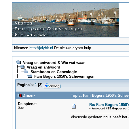
Nieuws:
http://jolybit.nl
De nieuwe crypto hulp
Vraag en antwoord & Wie wat waar
Vraag en antwoord
Stamboom en Genealogie
Fam Bogers 1950's Scheveningen
Pagina's:
1
[
2
]
Topic: Fam Bogers 1950's Schev
Auteur
De spienet
Re: Fam Bogers 1950'
Gast
«
Antwoord #15 Gepost op:
1
discussie gesloten rinus heeft het 