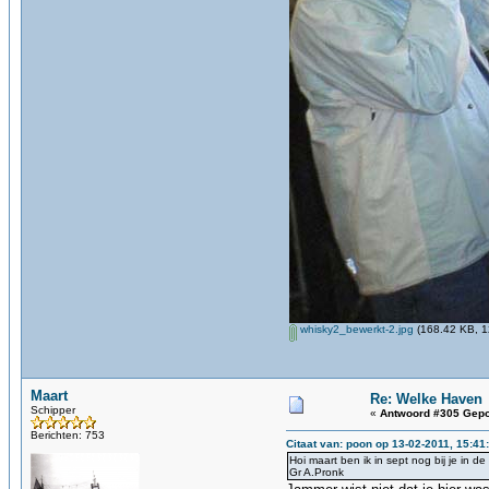
whisky2_bewerkt-2.jpg
(168.42 KB, 1
Maart
Re: Welke Haven
Schipper
«
Antwoord #305 Gepo
Berichten: 753
Citaat van: poon op 13-02-2011, 15:41
Hoi maart ben ik in sept nog bij je in d
Gr A.Pronk