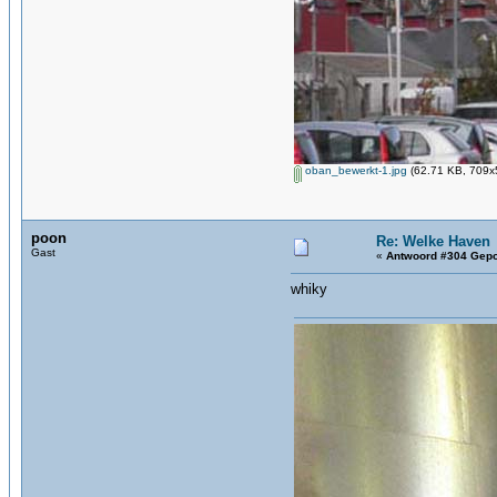
oban_bewerkt-1.jpg
(62.71 KB, 709x5
poon
Re: Welke Haven
Gast
«
Antwoord #304 Gepo
whiky