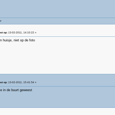
ar
st op:
13-02-2011, 14:10:22 »
 huisje, niet op de foto
st op:
13-02-2011, 15:41:54 »
 je in de buurt geweest