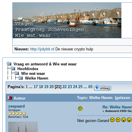
Nieuws:
http://jolybit.nl
De nieuwe crypto hulp
Vraag en antwoord & Wie wat waar
Hoofdindex
Wie wat waar
Welke Haven
Pagina's:
1
...
17
18
19
20
[
21
]
22
23
24
25
...
65
Topic: Welke Haven (gelezen 
Auteur
zeepaard
Re: Welke Have
Schipper
«
Antwoord #300 Ge
Berichten: 534
Niet gezien Gerard