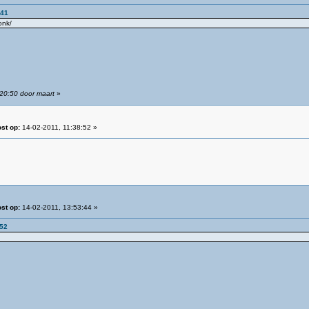
:41
onk/
:20:50 door maart
»
st op:
14-02-2011, 11:38:52 »
st op:
14-02-2011, 13:53:44 »
:52