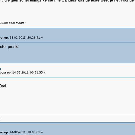
s tijdje gien schevenings kenne l*lle Sanders was de leste weet je het voor d
:08:58 door maart
»
st op:
13-02-2011, 20:28:41 »
eter pronk/
n
post op:
14-02-2011, 00:21:55 »
Oad.
ar
st op:
14-02-2011, 10:08:01 »