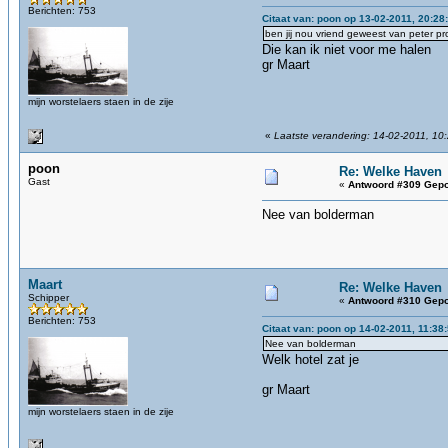
Berichten: 753
Citaat van: poon op 13-02-2011, 20:28
ben jij nou vriend geweest van peter pr
Die kan ik niet voor me halen
gr Maart
mijn worstelaers staen in de zije
«
Laatste verandering: 14-02-2011, 10
poon
Re: Welke Haven
Gast
«
Antwoord #309 Gepo
Nee van bolderman
Maart
Re: Welke Haven
Schipper
«
Antwoord #310 Gepo
Berichten: 753
Citaat van: poon op 14-02-2011, 11:38
Nee van bolderman
Welk hotel zat je
gr Maart
mijn worstelaers staen in de zije