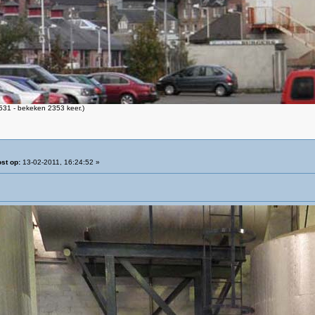
31 - bekeken 2353 keer.)
st op:
13-02-2011, 16:24:52 »