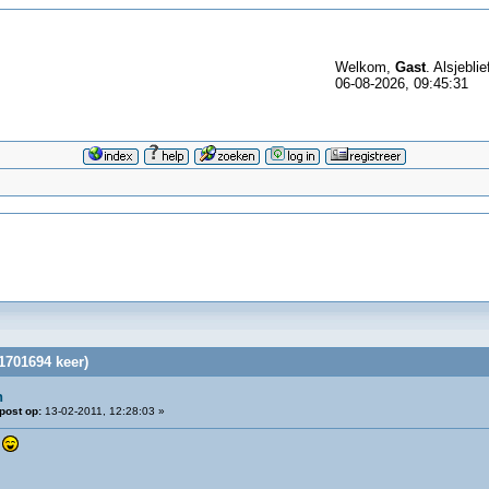
Welkom,
Gast
. Alsjeblie
06-08-2026, 09:45:31
1701694 keer)
n
post op:
13-02-2011, 12:28:03 »