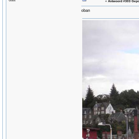
Gast
«
Antwoord #303 Gepo
oban