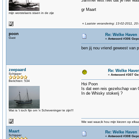
Jammer wist niet dat je hier wa
gr Maart
mijn worstelaers staen in de zije
«
Laatste verandering: 13-02-2011, 20
poon
Re: Welke Haven
Gast
«
Antwoord #306 Gepo
ben jij nou vriend geweest van p
zeepaard
Re: Welke Have
Schipper
«
Antwoord #307 Ge
Berichten: 534
Hoi Poon
Is dat een reis gezelschap van 
In de Whisky stokerij ?
Wat is 't toch fijn om 'n Scheveninger te zijn!!!
Wie wat waar,ik hou mijn kiezen op elka
Maart
Re: Welke Haven
Schipper
«
Antwoord #308 Gepo