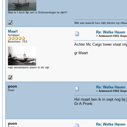
Wat is 't toch fijn om 'n Scheveninger te zijn!!!
Wie wat waar,ik hou mijn kiezen op elka
Maart
Re: Welke Haven
Schipper
«
Antwoord #301 Gepo
Berichten: 753
Achter Mc Caigs tower staat mijn
gr Maart
mijn worstelaers staen in de zije
poon
Re: Welke Haven
Gast
«
Antwoord #302 Gepo
Hoi maart ben ik in sept nog bij
Gr A.Pronk
poon
Re: Welke Haven