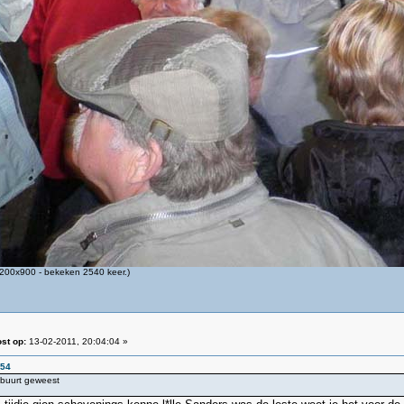
200x900 - bekeken 2540 keer.)
st op:
13-02-2011, 20:04:04 »
:54
e buurt geweest