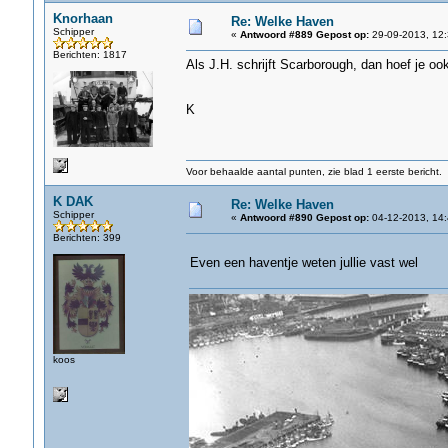
Knorhaan
Re: Welke Haven
Schipper
«
Antwoord #889 Gepost op:
29-09-2013, 12:
Berichten: 1817
Als J.H. schrijft Scarborough, dan hoef je ook
K
Voor behaalde aantal punten, zie blad 1 eerste bericht.
K DAK
Re: Welke Haven
Schipper
«
Antwoord #890 Gepost op:
04-12-2013, 14:
Berichten: 399
Even een haventje weten jullie vast wel
koos