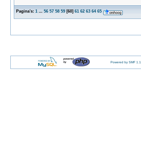
Pagina's:
1
...
56
57
58
59
[
60
]
61
62
63
64
65
Powered by SMF 1.1