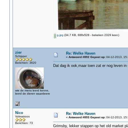
g.jpg
(34.7 KB, 688x528 - bekeken 2329 keer.)
zier
Re: Welke Haven
Schipper
«
Antwoord #892 Gepost op:
04-12-2013, 15:
Berichten: 3620
Dat dag ik ook,maar toen zat er nog leven in
wie de mens leerd kenne,
leerd de dieren waardeere
Nico
Re: Welke Haven
Volmatroos
«
Antwoord #893 Gepost op:
04-12-2013, 15:
Berichten: 73
Grimsby, lekker stappen op het old market pl