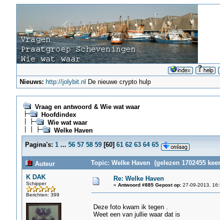
Nieuws:
http://jolybit.nl
De nieuwe crypto hulp
Vraag en antwoord & Wie wat waar
Hoofdindex
Wie wat waar
Welke Haven
Pagina's:
1
...
56
57
58
59
[
60
]
61
62
63
64
65
Topic: Welke Haven (gelezen 1702455 keer
Auteur
K DAK
Re: Welke Haven
Schipper
«
Antwoord #885 Gepost op:
27-09-2013, 16:
Berichten: 399
Deze foto kwam ik tegen .
Weet een van jullie waar dat is