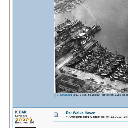
y_Small.jpg
(68.78 KB, 661x480 - bekeken 2188 keer.
K DAK
Re: Welke Haven
Schipper
«
Antwoord #891 Gepost op:
04-12-2013, 14:
Berichten: 399