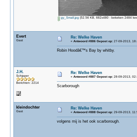
gy_Small.jpg
(52.56 KB, 682x480 - bekeken 2484 kee
Evert
Re: Welke Haven
Gast
«
Antwoord #886 Gepost op:
27-09-2013, 18:
Robin Hoodâ€™s Bay by whitby.
J.H.
Re: Welke Haven
Schipper
«
Antwoord #887 Gepost op:
28-09-2013, 02:
Berichten: 2214
Scarborough
kleindochter
Re: Welke Haven
Gast
«
Antwoord #888 Gepost op:
29-09-2013, 11:
volgens mij is het ook scarborough.