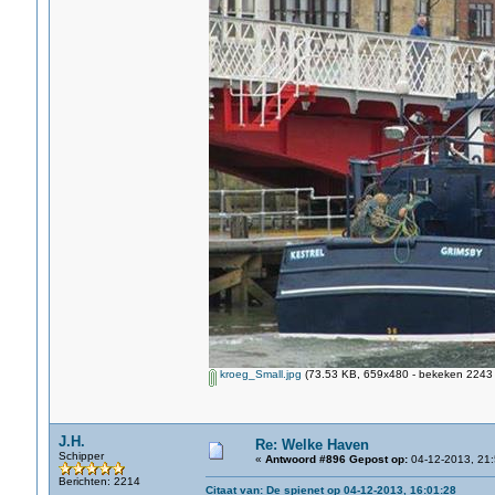
kroeg_Small.jpg
(73.53 KB, 659x480 - bekeken 2243 
J.H.
Re: Welke Haven
Schipper
«
Antwoord #896 Gepost op:
04-12-2013, 21:
Berichten: 2214
Citaat van: De spienet op 04-12-2013, 16:01:28