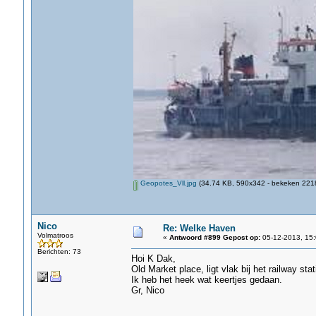
Geopotes_Vll.jpg
(34.74 KB, 590x342 - bekeken 2218
Nico
Re: Welke Haven
Volmatroos
«
Antwoord #899 Gepost op:
05-12-2013, 15:
Berichten: 73
Hoi K Dak,
Old Market place, ligt vlak bij het railway sta
Ik heb het heek wat keertjes gedaan.
Gr, Nico