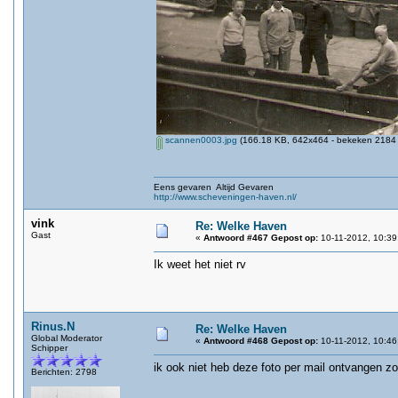
scannen0003.jpg
(166.18 KB, 642x464 - bekeken 2184 
Eens gevaren Altijd Gevaren
http://www.scheveningen-haven.nl/
vink
Re: Welke Haven
Gast
«
Antwoord #467 Gepost op:
10-11-2012, 10:39
Ik weet het niet rv
Rinus.N
Re: Welke Haven
Global Moderator
«
Antwoord #468 Gepost op:
10-11-2012, 10:46
Schipper
ik ook niet heb deze foto per mail ontvangen 
Berichten: 2798