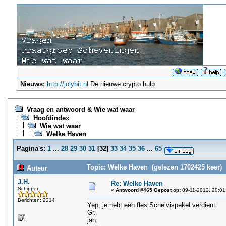
Nieuws:
http://jolybit.nl
De nieuwe crypto hulp
Vraag en antwoord & Wie wat waar
Hoofdindex
Wie wat waar
Welke Haven
Pagina's:
1
...
28
29
30
31
[
32
]
33
34
35
36
...
65
Topic: Welke Haven (gelezen 1702425 keer)
Auteur
J.H.
Re: Welke Haven
Schipper
«
Antwoord #465 Gepost op:
09-11-2012, 20:01
Berichten: 2214
Yep, je hebt een fles Schelvispekel verdient.
Gr.
jan.