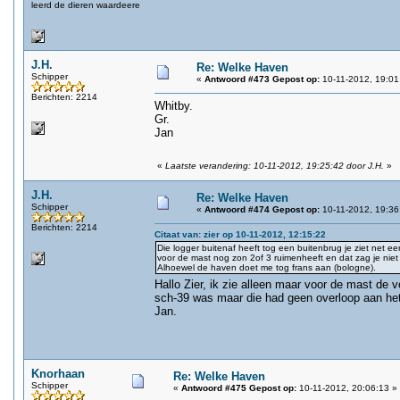
leerd de dieren waardeere
J.H.
Re: Welke Haven
Schipper
«
Antwoord #473 Gepost op:
10-11-2012, 19:01
Berichten: 2214
Whitby.
Gr.
Jan
«
Laatste verandering: 10-11-2012, 19:25:42 door J.H.
»
J.H.
Re: Welke Haven
Schipper
«
Antwoord #474 Gepost op:
10-11-2012, 19:36
Berichten: 2214
Citaat van: zier op 10-11-2012, 12:15:22
Die logger buitenaf heeft tog een buitenbrug je ziet net ee
voor de mast nog zon 2of 3 ruimenheeft en dat zag je niet 
Alhoewel de haven doet me tog frans aan (bologne).
Hallo Zier, ik zie alleen maar voor de mast de
sch-39 was maar die had geen overloop aan het
Jan.
Knorhaan
Re: Welke Haven
Schipper
«
Antwoord #475 Gepost op:
10-11-2012, 20:06:13 »