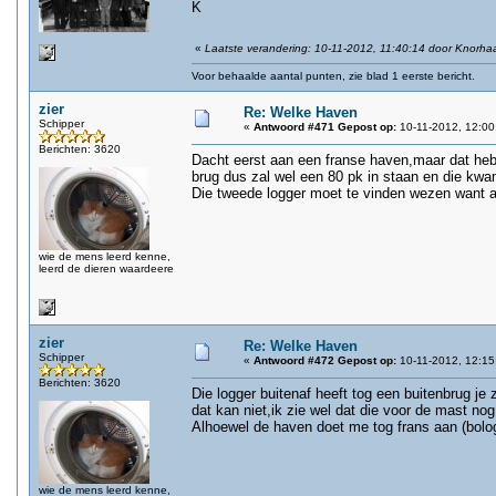
K
«
Laatste verandering: 10-11-2012, 11:40:14 door Knorha
Voor behaalde aantal punten, zie blad 1 eerste bericht.
zier
Re: Welke Haven
Schipper
«
Antwoord #471 Gepost op:
10-11-2012, 12:00
Berichten: 3620
Dacht eerst aan een franse haven,maar dat heb 
brug dus zal wel een 80 pk in staan en die kwam
Die tweede logger moet te vinden wezen want 
wie de mens leerd kenne,
leerd de dieren waardeere
zier
Re: Welke Haven
Schipper
«
Antwoord #472 Gepost op:
10-11-2012, 12:15
Berichten: 3620
Die logger buitenaf heeft tog een buitenbrug je
dat kan niet,ik zie wel dat die voor de mast nog
Alhoewel de haven doet me tog frans aan (bolo
wie de mens leerd kenne,