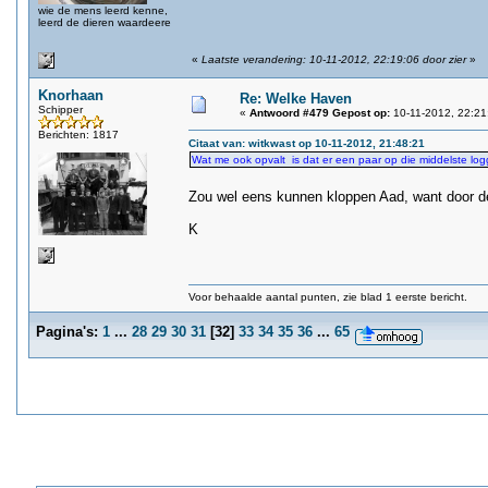
wie de mens leerd kenne,
leerd de dieren waardeere
«
Laatste verandering: 10-11-2012, 22:19:06 door zier
»
Knorhaan
Re: Welke Haven
Schipper
«
Antwoord #479 Gepost op:
10-11-2012, 22:21
Berichten: 1817
Citaat van: witkwast op 10-11-2012, 21:48:21
Wat me ook opvalt is dat er een paar op die middelste log
Zou wel eens kunnen kloppen Aad, want door d
K
Voor behaalde aantal punten, zie blad 1 eerste bericht.
Pagina's:
1
...
28
29
30
31
[
32
]
33
34
35
36
...
65