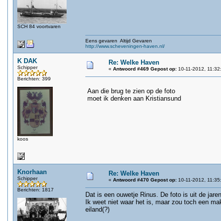
SCH 84 voortvaren
Eens gevaren Altijd Gevaren
http://www.scheveningen-haven.nl/
K DAK
Re: Welke Haven
Schipper
«
Antwoord #469 Gepost op:
10-11-2012, 11:32
Berichten: 399
Aan die brug te zien op de foto
moet ik denken aan Kristiansund
koos
Knorhaan
Re: Welke Haven
Schipper
«
Antwoord #470 Gepost op:
10-11-2012, 11:35
Berichten: 1817
Dat is een ouwetje Rinus. De foto is uit de jare
Ik weet niet waar het is, maar zou toch een ma
eiland(?)