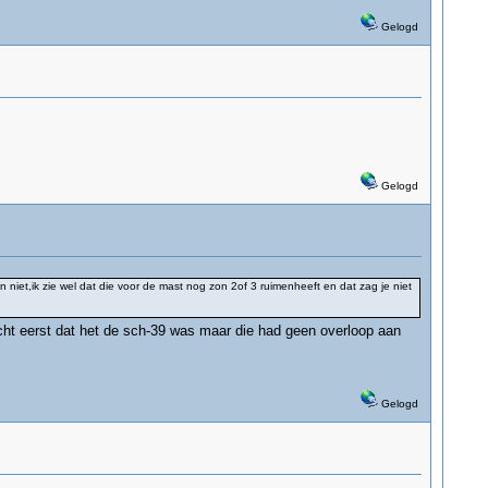
Gelogd
Gelogd
 niet,ik zie wel dat die voor de mast nog zon 2of 3 ruimenheeft en dat zag je niet
cht eerst dat het de sch-39 was maar die had geen overloop aan
Gelogd