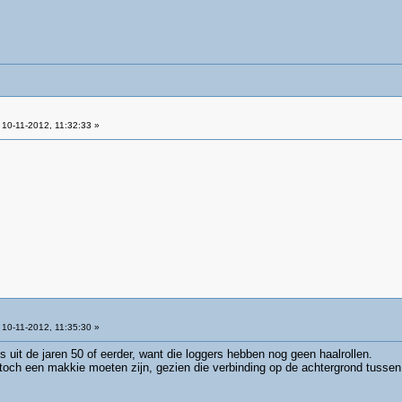
10-11-2012, 11:32:33 »
10-11-2012, 11:35:30 »
s uit de jaren 50 of eerder, want die loggers hebben nog geen haalrollen.
 toch een makkie moeten zijn, gezien die verbinding op de achtergrond tussen