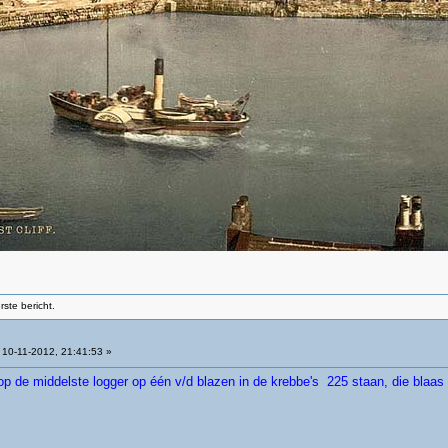
ste bericht.
10-11-2012, 21:41:53 »
j op de middelste logger op één v/d blazen in de krebbe's 225 staan, die blaa