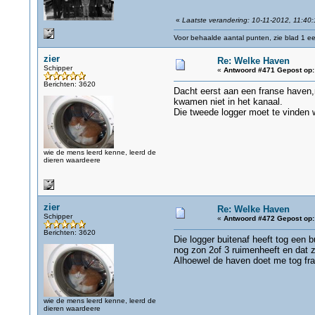
«
Laatste verandering: 10-11-2012, 11:40
Voor behaalde aantal punten, zie blad 1 eer
zier
Re: Welke Haven
Schipper
«
Antwoord #471 Gepost op:
Berichten: 3620
Dacht eerst aan een franse haven,m
kwamen niet in het kanaal.
Die tweede logger moet te vinden
wie de mens leerd kenne, leerd de
dieren waardeere
zier
Re: Welke Haven
Schipper
«
Antwoord #472 Gepost op:
Berichten: 3620
Die logger buitenaf heeft tog een b
nog zon 2of 3 ruimenheeft en dat za
Alhoewel de haven doet me tog fra
wie de mens leerd kenne, leerd de
dieren waardeere