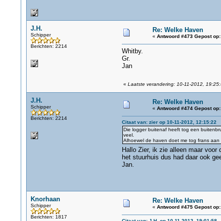
J.H.
Re: Welke Haven
Schipper
«
Antwoord #473 Gepost op:
Berichten: 2214
Whitby.
Gr.
Jan
«
Laatste verandering: 10-11-2012, 19:25:
J.H.
Re: Welke Haven
Schipper
«
Antwoord #474 Gepost op:
Berichten: 2214
Citaat van: zier op 10-11-2012, 12:15:22
Die logger buitenaf heeft tog een buitenbru
veel.
Alhoewel de haven doet me tog frans aan 
Hallo Zier, ik zie alleen maar voo
het stuurhuis dus had daar ook gee
Jan.
Knorhaan
Re: Welke Haven
Schipper
«
Antwoord #475 Gepost op:
Berichten: 1817
Citaat van: J.H. op 10-11-2012, 19:01:58