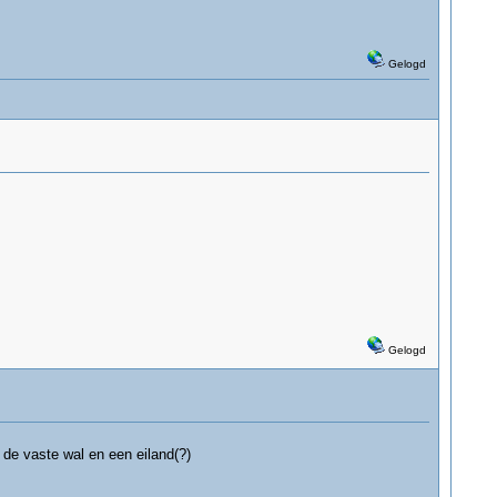
Gelogd
Gelogd
 de vaste wal en een eiland(?)