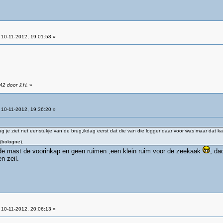
10-11-2012, 19:01:58 »
42 door J.H.
»
10-11-2012, 19:36:20 »
g je ziet net eenstukje van de brug,ikdag eerst dat die van die logger daar voor was maar dat kan
(bologne).
r de mast de voorinkap en geen ruimen ,een klein ruim voor de zeekaak
, da
n zeil.
10-11-2012, 20:06:13 »