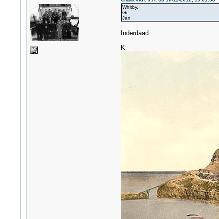
Whitby.
Gr.
Jan
Inderdaad
K