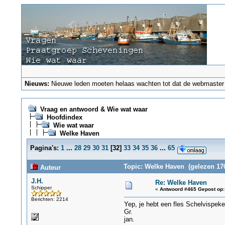
Nieuws:
Nieuwe leden moeten helaas wachten tot dat de webmaster ze
Vraag en antwoord & Wie wat waar
Hoofdindex
Wie wat waar
Welke Haven
Pagina's:
1
...
28
29
30
31
[
32
]
33
34
35
36
...
65
Topic: Welke Haven (gelezen 17
Auteur
J.H.
Re: Welke Haven
Schipper
«
Antwoord #465 Gepost op:
Berichten: 2214
Yep, je hebt een fles Schelvispekel
Gr.
jan.