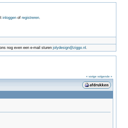
ft
inloggen
of
registreren
.
e ons nog even een e-mail sturen
jolydesign@ziggo.nl
.
« vorige
volgende »