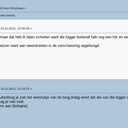
:14 door Knorhaan
»
ste bericht.
10-11-2012, 12:00:46 »
aar dat heb ik laten schieten want die logger buitenaf heb nog een fok en een
 wezen want aan weerskanten is de verschansing opgehoogd.
10-11-2012, 12:15:22 »
uitenbrug je ziet net eenstukje van de brug,ikdag eerst dat die van die logger
g je niet veel.
ns aan (bologne).