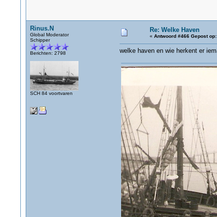
Rinus.N
Re: Welke Haven
Global Moderator
«
Antwoord #466 Gepost op:
Schipper
welke haven en wie herkent er ie
Berichten: 2798
SCH 84 voortvaren