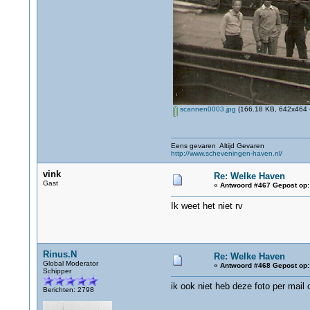
scannen0003.jpg
(166.18 KB, 642x464 -
Eens gevaren Altijd Gevaren
http://www.scheveningen-haven.nl/
vink
Re: Welke Haven
Gast
«
Antwoord #467 Gepost op:
Ik weet het niet rv
Rinus.N
Re: Welke Haven
Global Moderator
«
Antwoord #468 Gepost op:
Schipper
ik ook niet heb deze foto per mai
Berichten: 2798