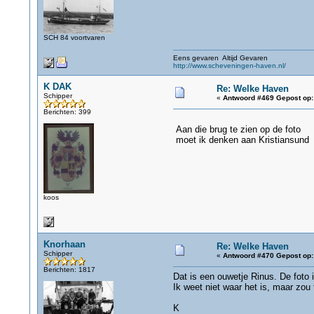
SCH 84 voortvaren
Eens gevaren Altijd Gevaren
http://www.scheveningen-haven.nl/
K DAK
Re: Welke Haven
Schipper
«
Antwoord #469 Gepost op:
Berichten: 399
Aan die brug te zien op de foto
moet ik denken aan Kristiansund
koos
Knorhaan
Re: Welke Haven
Schipper
«
Antwoord #470 Gepost op:
Berichten: 1817
Dat is een ouwetje Rinus. De foto i
Ik weet niet waar het is, maar zou
K