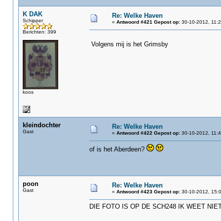
K DAK
Re: Welke Haven
Schipper
«
Antwoord #421 Gepost op:
30-10-2012, 11:2
Berichten: 399
Volgens mij is het Grimsby
koos
kleindochter
Re: Welke Haven
Gast
«
Antwoord #422 Gepost op:
30-10-2012, 11:4
of is het Aberdeen?
poon
Re: Welke Haven
Gast
«
Antwoord #423 Gepost op:
30-10-2012, 15:0
DIE FOTO IS OP DE SCH248 IK WEET N