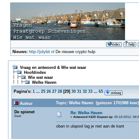
Nieuws:
http://jolybit.nl
De nieuwe crypto hulp
Vraag en antwoord & Wie wat waar
Hoofdindex
Wie wat waar
Welke Haven
Pagina's:
1
...
25
26
27
28
[
29
]
30
31
32
33
...
65
Topic: Welke Haven (gelezen 1701988 keer)
Auteur
De spienet
Re: Welke Haven
Gast
«
Antwoord #420 Gepost op:
30-10-2012, 09:0
oban in ulapool lag je niet aan de kant