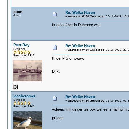
poon
Re: Welke Haven
Gast
«
Antwoord #424 Gepost op:
30-10-2012, 15:1
Ik geloof het in Dunmore was
Post Boy
Re: Welke Haven
Schipper
«
Antwoord #425 Gepost op:
30-10-2012, 23:0
Berichten: 1317
Ik denk Stornoway.
Dirk.
jacobcramer
Re: Welke Haven
Schipper
«
Antwoord #426 Gepost op:
31-10-2012, 01:2
Berichten: 1246
volgens mij gingen ze ook wel eens haring in 
gr jaap