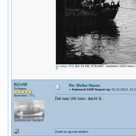
makje.JPG
(64.16 KB, 678x480 - bekeken 1833 keer.)
B@rtW.
Re: Welke Haven
Schipper
«
Antwoord #428 Gepost op:
01-11-2012, 10:1
Berichten: 771
Dat was Urk toen, dacht ik.
SUPERIOR-TRADER
Zoekt en gij zult vinden!