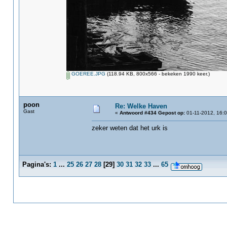
GOEREE.JPG
(118.94 KB, 800x566 - bekeken 1990 keer.)
poon
Re: Welke Haven
Gast
«
Antwoord #434 Gepost op:
01-11-2012, 16:0
zeker weten dat het urk is
Pagina's:
1
...
25
26
27
28
[
29
]
30
31
32
33
...
65