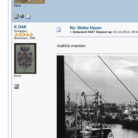
bijna
K DAK
Re: Welke Haven
Schipper
«
Antwoord #427 Gepost op:
01-11-2012, 09:3
Berichten: 399
makkie mannen
koos