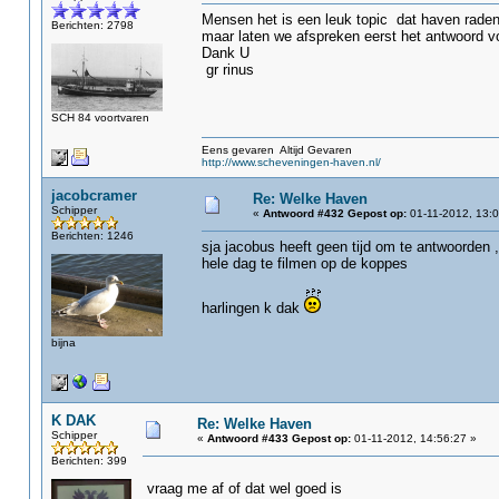
Mensen het is een leuk topic dat haven raden
Berichten: 2798
maar laten we afspreken eerst het antwoord v
Dank U
gr rinus
SCH 84 voortvaren
Eens gevaren Altijd Gevaren
http://www.scheveningen-haven.nl/
jacobcramer
Re: Welke Haven
Schipper
«
Antwoord #432 Gepost op:
01-11-2012, 13:0
Berichten: 1246
sja jacobus heeft geen tijd om te antwoorden ,
hele dag te filmen op de koppes
harlingen k dak
bijna
K DAK
Re: Welke Haven
Schipper
«
Antwoord #433 Gepost op:
01-11-2012, 14:56:27 »
Berichten: 399
vraag me af of dat wel goed is