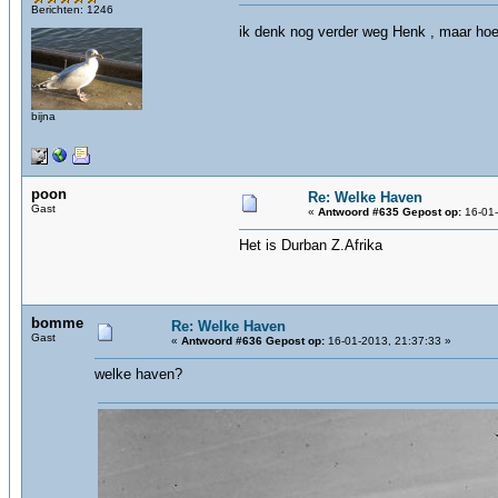
Berichten: 1246
ik denk nog verder weg Henk , maar ho
bijna
poon
Re: Welke Haven
Gast
«
Antwoord #635 Gepost op:
16-01-
Het is Durban Z.Afrika
bomme
Re: Welke Haven
Gast
«
Antwoord #636 Gepost op:
16-01-2013, 21:37:33 »
welke haven?