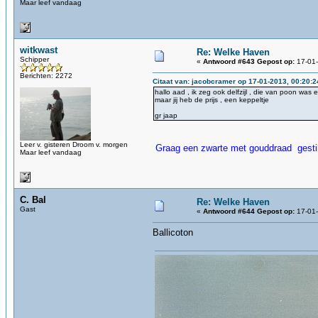
Maar leef vandaag
witkwast
Re: Welke Haven
Schipper
«
Antwoord #643 Gepost op:
17-01-
Berichten: 2272
Citaat van: jacobcramer op 17-01-2013, 00:20:2
hallo aad , ik zeg ook delfzijl , die van poon was e
maar jij heb de prijs , een keppeltje
gr jaap
Leer v. gisteren Droom v. morgen
Graag een zwarte met gouddraad gestik
Maar leef vandaag
C. Bal
Re: Welke Haven
Gast
«
Antwoord #644 Gepost op:
17-01-
Ballicoton