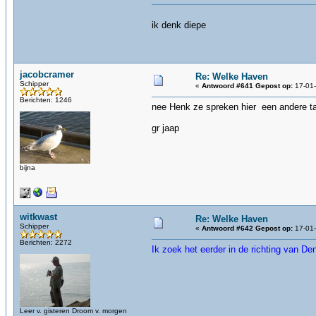
ik denk diepe
jacobcramer
Re: Welke Haven
Schipper
«
Antwoord #641 Gepost op:
17-01-
Berichten: 1246
nee Henk ze spreken hier een andere ta
gr jaap
bijna
witkwast
Re: Welke Haven
Schipper
«
Antwoord #642 Gepost op:
17-01-
Berichten: 2272
Ik zoek het eerder in de richting van D
Leer v. gisteren Droom v. morgen