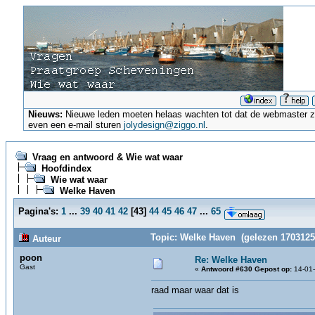
Nieuws:
Nieuwe leden moeten helaas wachten tot dat de webmaster ze a
even een e-mail sturen
jolydesign@ziggo.nl
.
Vraag en antwoord & Wie wat waar
Hoofdindex
Wie wat waar
Welke Haven
Pagina's:
1
...
39
40
41
42
[
43
]
44
45
46
47
...
65
Topic: Welke Haven (gelezen 1703125
Auteur
poon
Re: Welke Haven
Gast
«
Antwoord #630 Gepost op:
14-01-
raad maar waar dat is