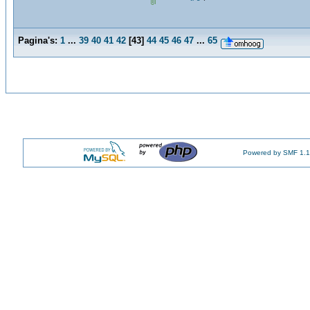
Pagina's:
1
...
39
40
41
42
[
43
]
44
45
46
47
...
65
Powered by SMF 1.1