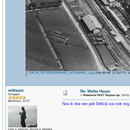
706139_527335533945666_1973346683_o.jpg
(248.69 KB, 1173x773 - b
witkwast
Re: Welke Haven
Schipper
«
Antwoord #637 Gepost op:
16-01-
Berichten: 2272
Nou ik doe een gok Delfzijl zou ook no
Leer v. gisteren Droom v. morgen