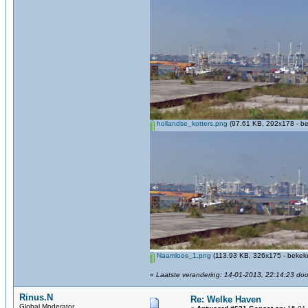
hollandse_kotters.png
(97.61 KB, 292x178 - be
Naamloos_1.png
(113.93 KB, 326x175 - bekeke
«
Laatste verandering: 14-01-2013, 22:14:23 do
Rinus.N
Re: Welke Haven
Global Moderator