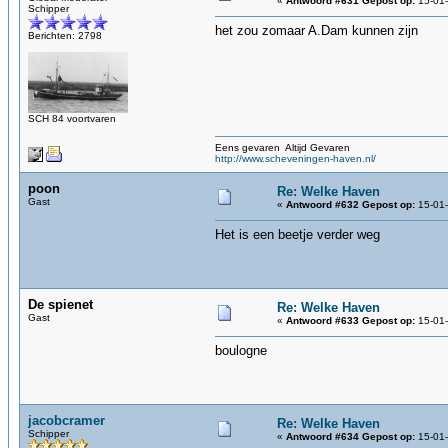
«
Antwoord #631 Gepost op:
15-01-
Schipper
het zou zomaar A.Dam kunnen zijn
Berichten: 2798
SCH 84 voortvaren
Eens gevaren Altijd Gevaren
http://www.scheveningen-haven.nl/
poon
Re: Welke Haven
Gast
«
Antwoord #632 Gepost op:
15-01-
Het is een beetje verder weg
De spienet
Re: Welke Haven
Gast
«
Antwoord #633 Gepost op:
15-01-
boulogne
jacobcramer
Re: Welke Haven
Schipper
«
Antwoord #634 Gepost op:
15-01-