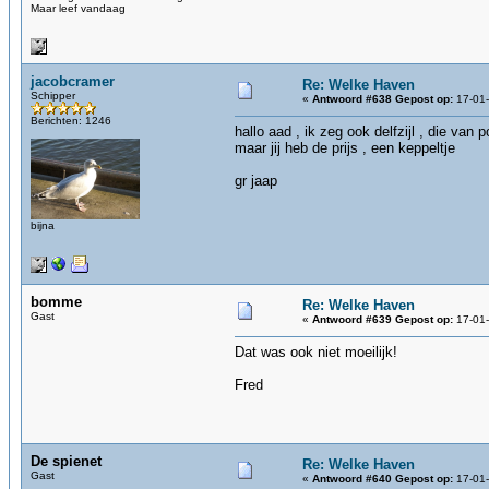
Maar leef vandaag
jacobcramer
Re: Welke Haven
Schipper
«
Antwoord #638 Gepost op:
17-01-
Berichten: 1246
hallo aad , ik zeg ook delfzijl , die van 
maar jij heb de prijs , een keppeltje
gr jaap
bijna
bomme
Re: Welke Haven
Gast
«
Antwoord #639 Gepost op:
17-01-
Dat was ook niet moeilijk!
Fred
De spienet
Re: Welke Haven
Gast
«
Antwoord #640 Gepost op:
17-01-