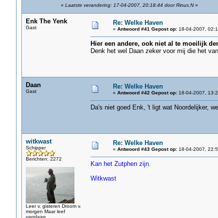
«
Laatste verandering: 17-04-2007, 20:18:44 door Rinus.N
»
Enk The Yenk
Re: Welke Haven
Gast
«
Antwoord #41 Gepost op:
18-04-2007, 02:1
Hier een andere, ook niet al te moeilijk den
Denk het wel Daan zeker voor mij die het van
Daan
Re: Welke Haven
Gast
«
Antwoord #42 Gepost op:
18-04-2007, 13:2
Da's niet goed Enk, 't ligt wat Noordelijker, w
witkwast
Re: Welke Haven
Schipper
«
Antwoord #43 Gepost op:
18-04-2007, 22:5
Berichten: 2272
Kan het Zutphen zijn.
Witkwast
Leer v. gisteren Droom v.
morgen Maar leef
vandaag