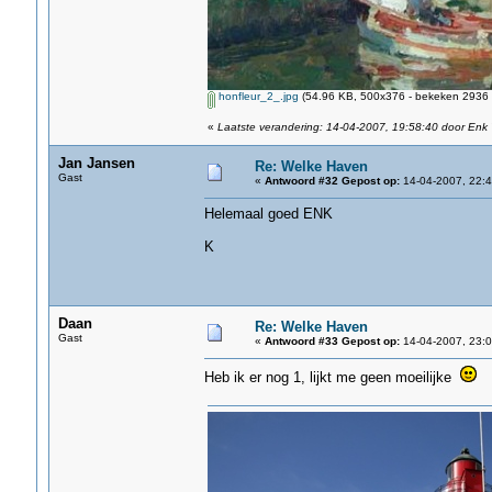
honfleur_2_.jpg
(54.96 KB, 500x376 - bekeken 2936 k
«
Laatste verandering: 14-04-2007, 19:58:40 door Enk
Jan Jansen
Re: Welke Haven
Gast
«
Antwoord #32 Gepost op:
14-04-2007, 22:4
Helemaal goed ENK
K
Daan
Re: Welke Haven
Gast
«
Antwoord #33 Gepost op:
14-04-2007, 23:0
Heb ik er nog 1, lijkt me geen moeilijke