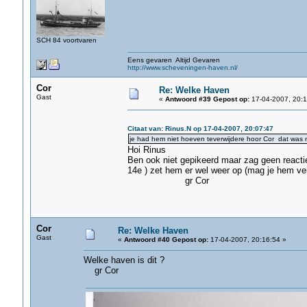
SCH 84 voortvaren
Eens gevaren Altijd Gevaren
http://www.scheveningen-haven.nl/
Cor
Re: Welke Haven
Gast
«
Antwoord #39 Gepost op:
17-04-2007, 20:1
Citaat van: Rinus.N op 17-04-2007, 20:07:47
je had hem niet hoeven teverwijdere hoor Cor dat was 
Hoi Rinus
Ben ook niet gepikeerd maar zag geen reacti
14e ) zet hem er wel weer op (mag je hem verkl
gr Cor
Cor
Re: Welke Haven
Gast
«
Antwoord #40 Gepost op:
17-04-2007, 20:16:54 »
Welke haven is dit ?
gr Cor