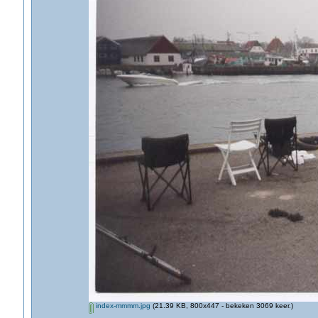
index-mmmm.jpg
(21.39 KB, 800x447 - bekeken 3069 keer.)