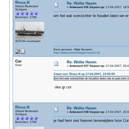
Rinus.N
Re: Welke Haven
Global Moderator
«
Antwoord #36 Gepost op:
17-04-2007, 19:5
Schipper
om het wat overzichter te houden laten we er
Berichten: 2798
SCH 84 voortvaren
Eens gevaren Altijd Gevaren
http://www.scheveningen-haven.nl/
Cor
Re: Welke Haven
Gast
«
Antwoord #37 Gepost op:
17-04-2007, 20:0
Citaat van: Rinus.N op 17-04-2007, 19:59:09
om het wat overzichter te houden laten we er pas een n
oke gr cor
Rinus.N
Re: Welke Haven
Global Moderator
«
Antwoord #38 Gepost op:
17-04-2007, 20:0
Schipper
je had hem niet hoeven teverwijdere hoor Co
Berichten: 2798