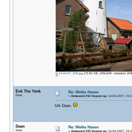
14-04-07_006.jpg
(70.81 KB, 299x448 - bekeken 3096
Enk The Yenk
Re: Welke Haven
Gast
«
Antwoord #34 Gepost op:
14-04-2007, 23:1
Urk Daan.
Daan
Re: Welke Haven
Gast
«
Antwoord #35 Gepost op:
14-04-2007, 23:2