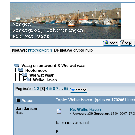
Nieuws:
http://jolybit.nl
De nieuwe crypto hulp
Vraag en antwoord & Wie wat waar
Hoofdindex
Wie wat waar
Welke Haven
Pagina's:
1
2
[
3
]
4
5
6
7
...
65
Topic: Welke Haven (gelezen 1702061 keer
Auteur
Jan Jansen
Re: Welke Haven
Gast
«
Antwoord #30 Gepost op:
14-04-2007, 17:3
Is er niet ver vanaf
K