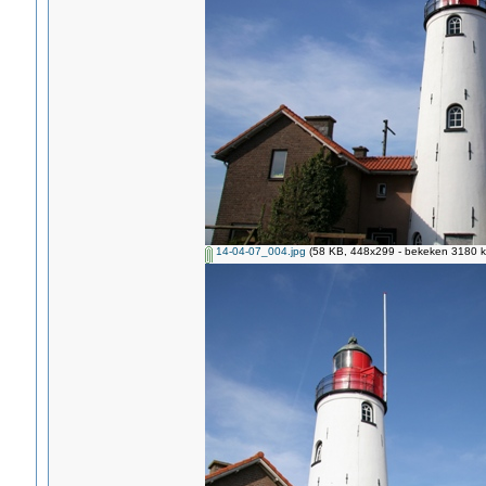
14-04-07_004.jpg
(58 KB, 448x299 - bekeken 3180 ke