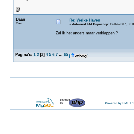
Daan
Re: Welke Haven
Gast
«
Antwoord #44 Gepost op:
19-04-2007, 00:0
Zal ik het anders maar verklappen ?
Pagina's:
1
2
[
3
]
4
5
6
7
...
65
Powered by SMF 1.1