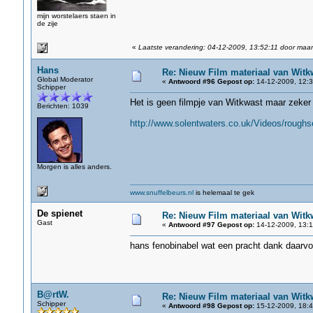
mijn worstelaers staen in
de zije
«
Laatste verandering: 04-12-2009, 13:52:11 door maar
Hans
Re: Nieuw Film materiaal van Witk
Global Moderator
«
Antwoord #96 Gepost op:
14-12-2009, 12:3
Schipper
Het is geen filmpje van Witkwast maar zeker
Berichten: 1039
http://www.solentwaters.co.uk/Videos/roughs
Morgen is alles anders.
www.snuffelbeurs.nl
is helemaal te gek
De spienet
Re: Nieuw Film materiaal van Witk
Gast
«
Antwoord #97 Gepost op:
14-12-2009, 13:1
hans fenobinabel wat een pracht dank daarvo
B@rtW.
Re: Nieuw Film materiaal van Witk
Schipper
«
Antwoord #98 Gepost op:
15-12-2009, 18:4