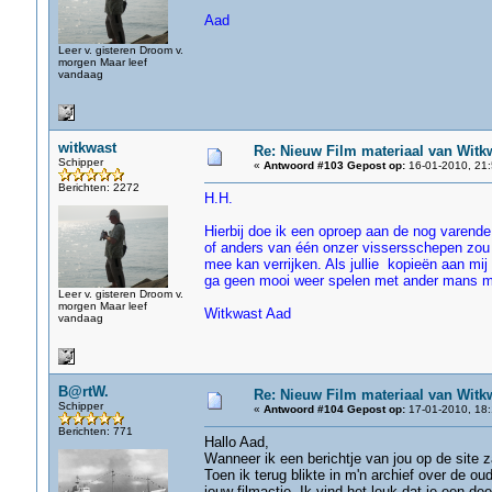
Aad
Leer v. gisteren Droom v.
morgen Maar leef
vandaag
witkwast
Re: Nieuw Film materiaal van Witk
Schipper
«
Antwoord #103 Gepost op:
16-01-2010, 21:
Berichten: 2272
H.H.
Hierbij doe ik een oproep aan de nog varend
of anders van één onzer vissersschepen zou ik
mee kan verrijken. Als jullie kopieën aan mij
ga geen mooi weer spelen met ander mans ma
Leer v. gisteren Droom v.
morgen Maar leef
Witkwast Aad
vandaag
B@rtW.
Re: Nieuw Film materiaal van Witk
Schipper
«
Antwoord #104 Gepost op:
17-01-2010, 18:
Berichten: 771
Hallo Aad,
Wanneer ik een berichtje van jou op de site 
Toen ik terug blikte in m'n archief over de o
jouw filmactie. Ik vind het leuk dat je een d