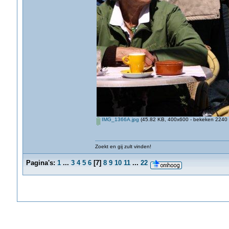
IMG_1366A.jpg
(45.82 KB, 400x600 - bekeken 2240 k
Zoekt en gij zult vinden!
Pagina's:
1
...
3
4
5
6
[
7
]
8
9
10
11
...
22