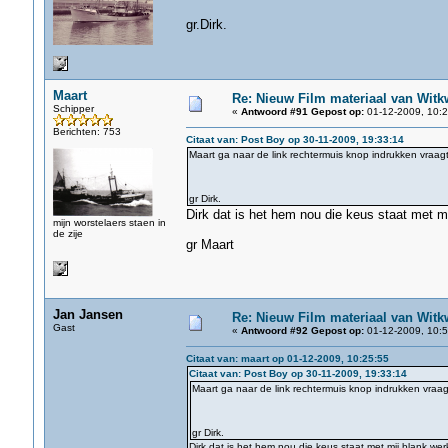
gr.Dirk.
Maart
Re: Nieuw Film materiaal van Witk
Schipper
«
Antwoord #91 Gepost op:
01-12-2009, 10:2
Berichten: 753
Citaat van: Post Boy op 30-11-2009, 19:33:14
Maart ga naar de link rechtermuis knop indrukken vraag
gr Dirk.
Dirk dat is het hem nou die keus staat met mi
mijn worstelaers staen in
de zije
gr Maart
Jan Jansen
Re: Nieuw Film materiaal van Witk
Gast
«
Antwoord #92 Gepost op:
01-12-2009, 10:5
Citaat van: maart op 01-12-2009, 10:25:55
Citaat van: Post Boy op 30-11-2009, 19:33:14
Maart ga naar de link rechtermuis knop indrukken vraa
gr Dirk.
Dirk dat is het hem nou die keus staat met mij blank wer