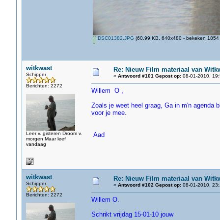
DSC01382.JPG
(60.99 KB, 640x480 - bekeken 1854 
witkwast
Re: Nieuw Film materiaal van Witk
Schipper
«
Antwoord #101 Gepost op:
08-01-2010, 19:
Berichten: 2272
Willem O ,
Zoals je weet heel graag, Ga in m'n agenda b
voor je mee.
Leer v. gisteren Droom v.
Aad
morgen Maar leef
vandaag
witkwast
Re: Nieuw Film materiaal van Witk
Schipper
«
Antwoord #102 Gepost op:
08-01-2010, 23:
Berichten: 2272
Willem O.
Schrikt vrijdag 15-01-10 jouw