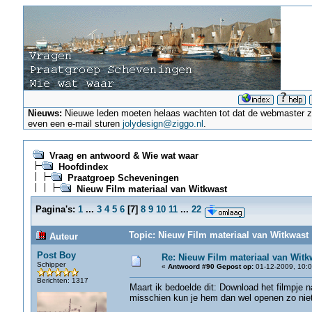
Nieuws:
Nieuwe leden moeten helaas wachten tot dat de webmaster ze a
even een e-mail sturen
jolydesign@ziggo.nl
.
Vraag en antwoord & Wie wat waar
Hoofdindex
Praatgroep Scheveningen
Nieuw Film materiaal van Witkwast
Pagina's:
1
...
3
4
5
6
[
7
]
8
9
10
11
...
22
Topic: Nieuw Film materiaal van Witkwast 
Auteur
Post Boy
Re: Nieuw Film materiaal van Witk
Schipper
«
Antwoord #90 Gepost op:
01-12-2009, 10:0
Berichten: 1317
Maart ik bedoelde dit: Download het filmpje n
misschien kun je hem dan wel openen zo niet 