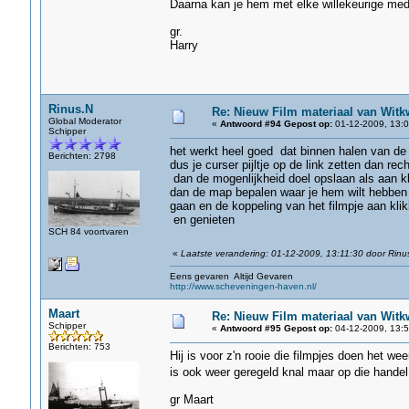
Daarna kan je hem met elke willekeurige med
gr.
Harry
Rinus.N
Re: Nieuw Film materiaal van Witk
Global Moderator
«
Antwoord #94 Gepost op:
01-12-2009, 13:0
Schipper
het werkt heel goed dat binnen halen van de 
Berichten: 2798
dus je curser pijltje op de link zetten dan re
dan de mogenlijkheid doel opslaan als aan k
dan de map bepalen waar je hem wilt hebben 
gaan en de koppeling van het filmpje aan kli
en genieten
SCH 84 voortvaren
«
Laatste verandering: 01-12-2009, 13:11:30 door Rinu
Eens gevaren Altijd Gevaren
http://www.scheveningen-haven.nl/
Maart
Re: Nieuw Film materiaal van Witk
Schipper
«
Antwoord #95 Gepost op:
04-12-2009, 13:5
Berichten: 753
Hij is voor z'n rooie die filmpjes doen het we
is ook weer geregeld knal maar op die hande
gr Maart