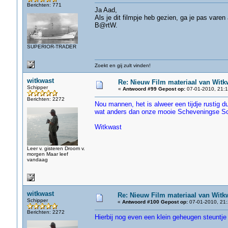
Berichten: 771
Ja Aad,
Als je dit filmpje heb gezien, ga je pas vare
B@rtW.
SUPERIOR-TRADER
Zoekt en gij zult vinden!
witkwast
Re: Nieuw Film materiaal van Witk
Schipper
«
Antwoord #99 Gepost op:
07-01-2010, 21:1
Berichten: 2272
Nou mannen, het is alweer een tijdje rustig
wat anders dan onze mooie Scheveningse Sch
Witkwast
Leer v. gisteren Droom v.
morgen Maar leef
vandaag
witkwast
Re: Nieuw Film materiaal van Witk
Schipper
«
Antwoord #100 Gepost op:
07-01-2010, 21:
Berichten: 2272
Hierbij nog even een klein geheugen steuntje