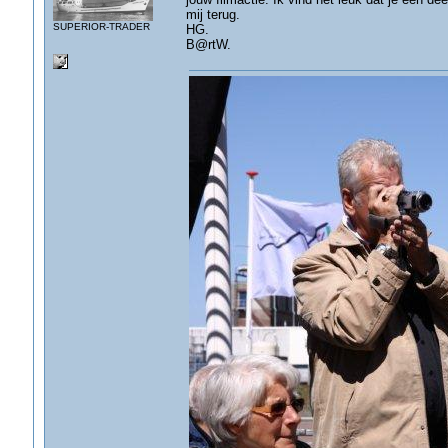
mij terug.
SUPERIOR-TRADER
HG.
B@rtW.