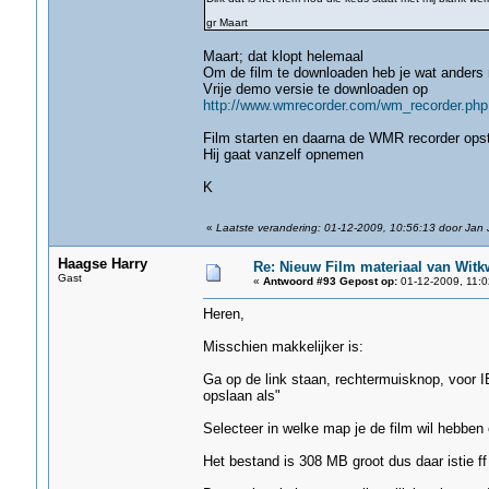
gr Maart
Maart; dat klopt helemaal
Om de film te downloaden heb je wat anders 
Vrije demo versie te downloaden op
http://www.wmrecorder.com/wm_recorder.php
Film starten en daarna de WMR recorder opst
Hij gaat vanzelf opnemen
K
«
Laatste verandering: 01-12-2009, 10:56:13 door Jan
Haagse Harry
Re: Nieuw Film materiaal van Witk
Gast
«
Antwoord #93 Gepost op:
01-12-2009, 11:0
Heren,
Misschien makkelijker is:
Ga op de link staan, rechtermuisknop, voor IE
opslaan als"
Selecteer in welke map je de film wil hebbe
Het bestand is 308 MB groot dus daar istie f