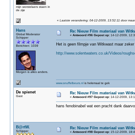
mijn worstelaers staen in
de zije
«
Laatste verandering: 04-12-2009, 13:52:11 door maar
Hans
Re: Nieuw Film materiaal van Witk
Global Moderator
«
Antwoord #96 Gepost op:
14-12-2009, 12:3
Schipper
Het is geen filmpje van Witkwast maar zeker
Berichten: 1039
http://www.solentwaters.co.uk/Videos/roughs
Morgen is alles anders.
www.snuffelbeurs.nl
is helemaal te gek
De spienet
Re: Nieuw Film materiaal van Witk
Gast
«
Antwoord #97 Gepost op:
14-12-2009, 13:1
hans fenobinabel wat een pracht dank daarvo
B@rtW.
Re: Nieuw Film materiaal van Witk
Schipper
«
Antwoord #98 Gepost op:
15-12-2009, 18:4