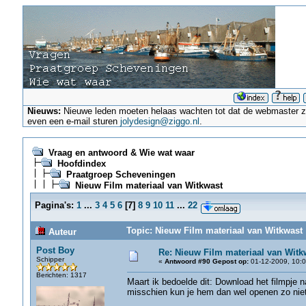
Nieuws:
Nieuwe leden moeten helaas wachten tot dat de webmaster ze a
even een e-mail sturen
jolydesign@ziggo.nl
.
Vraag en antwoord & Wie wat waar
Hoofdindex
Praatgroep Scheveningen
Nieuw Film materiaal van Witkwast
Pagina's:
1
...
3
4
5
6
[
7
]
8
9
10
11
...
22
Topic: Nieuw Film materiaal van Witkwast 
Auteur
Post Boy
Re: Nieuw Film materiaal van Witk
Schipper
«
Antwoord #90 Gepost op:
01-12-2009, 10:0
Berichten: 1317
Maart ik bedoelde dit: Download het filmpje n
misschien kun je hem dan wel openen zo niet 