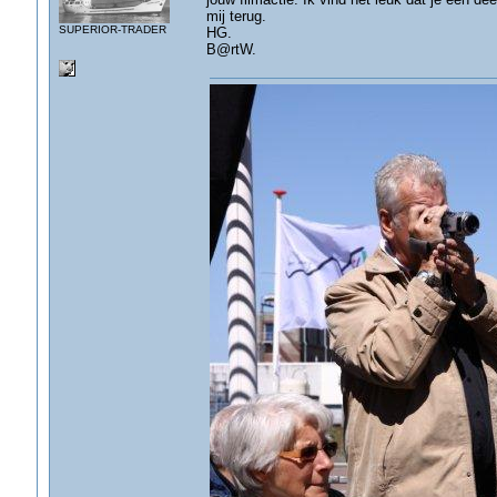
mij terug.
SUPERIOR-TRADER
HG.
B@rtW.