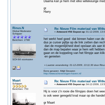
Daarna kan je hem met elke willekeurige med
gr.
Harry
Rinus.N
Re: Nieuw Film materiaal van Witk
Global Moderator
«
Antwoord #94 Gepost op:
01-12-2009, 13:0
Schipper
het werkt heel goed dat binnen halen van de 
Berichten: 2798
dus je curser pijltje op de link zetten dan re
dan de mogenlijkheid doel opslaan als aan k
dan de map bepalen waar je hem wilt hebben 
gaan en de koppeling van het filmpje aan kli
en genieten
SCH 84 voortvaren
«
Laatste verandering: 01-12-2009, 13:11:30 door Rinu
Eens gevaren Altijd Gevaren
http://www.scheveningen-haven.nl/
Maart
Re: Nieuw Film materiaal van Witk
Schipper
«
Antwoord #95 Gepost op:
04-12-2009, 13:5
Berichten: 753
Hij is voor z'n rooie die filmpjes doen het we
is ook weer geregeld knal maar op die hande
gr Maart