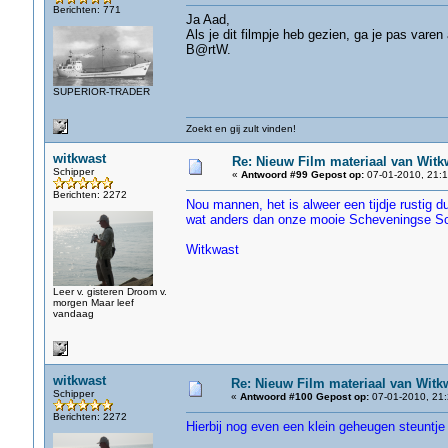
Berichten: 771
Ja Aad,
Als je dit filmpje heb gezien, ga je pas vare
B@rtW.
SUPERIOR-TRADER
Zoekt en gij zult vinden!
witkwast
Re: Nieuw Film materiaal van Witk
Schipper
«
Antwoord #99 Gepost op:
07-01-2010, 21:1
Berichten: 2272
Nou mannen, het is alweer een tijdje rustig
wat anders dan onze mooie Scheveningse Sch
Witkwast
Leer v. gisteren Droom v.
morgen Maar leef
vandaag
witkwast
Re: Nieuw Film materiaal van Witk
Schipper
«
Antwoord #100 Gepost op:
07-01-2010, 21:
Berichten: 2272
Hierbij nog even een klein geheugen steuntje