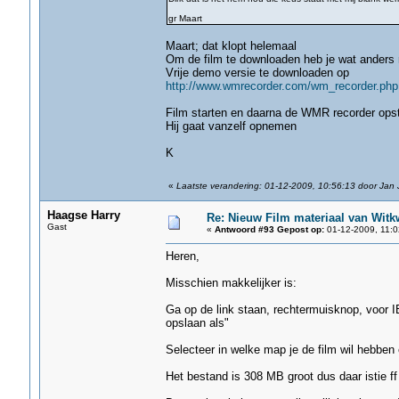
gr Maart
Maart; dat klopt helemaal
Om de film te downloaden heb je wat anders 
Vrije demo versie te downloaden op
http://www.wmrecorder.com/wm_recorder.php
Film starten en daarna de WMR recorder opst
Hij gaat vanzelf opnemen
K
«
Laatste verandering: 01-12-2009, 10:56:13 door Jan
Haagse Harry
Re: Nieuw Film materiaal van Witk
Gast
«
Antwoord #93 Gepost op:
01-12-2009, 11:0
Heren,
Misschien makkelijker is:
Ga op de link staan, rechtermuisknop, voor IE
opslaan als"
Selecteer in welke map je de film wil hebbe
Het bestand is 308 MB groot dus daar istie f