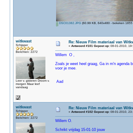
DSC01382.JPG
(60.99 KB, 640x480 - bekeken 1855 
witkwast
Re: Nieuw Film materiaal van Witk
Schipper
«
Antwoord #101 Gepost op:
08-01-2010, 19:
Berichten: 2272
Willem O ,
Zoals je weet heel graag, Ga in m'n agenda b
voor je mee.
Leer v. gisteren Droom v.
Aad
morgen Maar leef
vandaag
witkwast
Re: Nieuw Film materiaal van Witk
Schipper
«
Antwoord #102 Gepost op:
08-01-2010, 23:
Berichten: 2272
Willem O.
Schrikt vrijdag 15-01-10 jouw