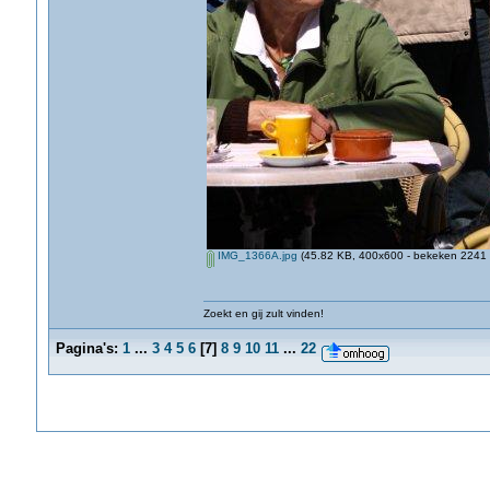
IMG_1366A.jpg
(45.82 KB, 400x600 - bekeken 2241 k
Zoekt en gij zult vinden!
Pagina's:
1
...
3
4
5
6
[
7
]
8
9
10
11
...
22