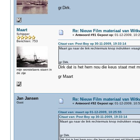
gr.Dirk.
Maart
Re: Nieuw Film materiaal van Witk
Schipper
«
Antwoord #91 Gepost op:
01-12-2009, 10:2
Berichten: 753
Citaat van: Post Boy op 30-11-2009, 19:33:14
Maart ga naar de link rechtermuis knop indrukken vraag
gr Dirk.
Dirk dat is het hem nou die keus staat met mi
mijn worstelaers staen in
de zije
gr Maart
Jan Jansen
Re: Nieuw Film materiaal van Witk
Gast
«
Antwoord #92 Gepost op:
01-12-2009, 10:5
Citaat van: maart op 01-12-2009, 10:25:55
Citaat van: Post Boy op 30-11-2009, 19:33:14
Maart ga naar de link rechtermuis knop indrukken vraa
gr Dirk.
Dirk dat is het hem nou die keus staat met mij blank wer