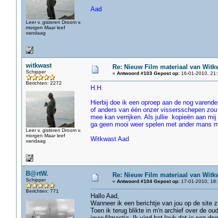
Aad
Leer v. gisteren Droom v.
morgen Maar leef
vandaag
witkwast
Re: Nieuw Film materiaal van Witk
Schipper
«
Antwoord #103 Gepost op:
16-01-2010, 21:
Berichten: 2272
H.H.
Hierbij doe ik een oproep aan de nog varend
of anders van één onzer vissersschepen zou ik
mee kan verrijken. Als jullie kopieën aan mij
ga geen mooi weer spelen met ander mans ma
Leer v. gisteren Droom v.
morgen Maar leef
Witkwast Aad
vandaag
B@rtW.
Re: Nieuw Film materiaal van Witk
Schipper
«
Antwoord #104 Gepost op:
17-01-2010, 18:
Berichten: 771
Hallo Aad,
Wanneer ik een berichtje van jou op de site 
Toen ik terug blikte in m'n archief over de o
jouw filmactie. Ik vind het leuk dat je een d