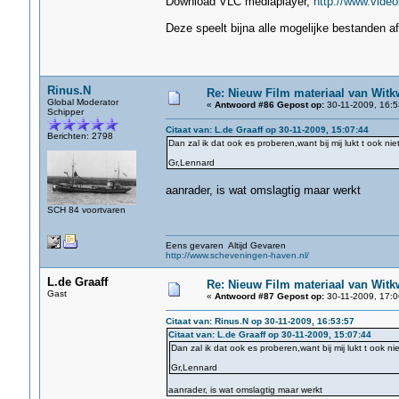
Download VLC mediaplayer,
http://www.video
Deze speelt bijna alle mogelijke bestanden af
Rinus.N
Re: Nieuw Film materiaal van Witk
Global Moderator
«
Antwoord #86 Gepost op:
30-11-2009, 16:5
Schipper
Citaat van: L.de Graaff op 30-11-2009, 15:07:44
Berichten: 2798
Dan zal ik dat ook es proberen,want bij mij lukt t ook niet!
Gr,Lennard
aanrader, is wat omslagtig maar werkt
SCH 84 voortvaren
Eens gevaren Altijd Gevaren
http://www.scheveningen-haven.nl/
L.de Graaff
Re: Nieuw Film materiaal van Witk
Gast
«
Antwoord #87 Gepost op:
30-11-2009, 17:0
Citaat van: Rinus.N op 30-11-2009, 16:53:57
Citaat van: L.de Graaff op 30-11-2009, 15:07:44
Dan zal ik dat ook es proberen,want bij mij lukt t ook niet
Gr,Lennard
aanrader, is wat omslagtig maar werkt