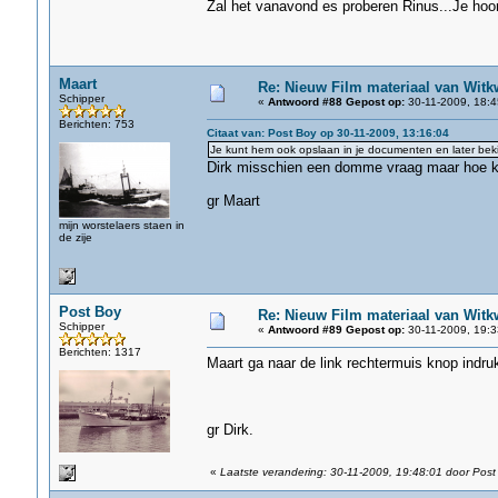
Zal het vanavond es proberen Rinus...Je hoort
Maart
Re: Nieuw Film materiaal van Witk
Schipper
«
Antwoord #88 Gepost op:
30-11-2009, 18:4
Berichten: 753
Citaat van: Post Boy op 30-11-2009, 13:16:04
Je kunt hem ook opslaan in je documenten en later bekijk
Dirk misschien een domme vraag maar hoe kr
gr Maart
mijn worstelaers staen in
de zije
Post Boy
Re: Nieuw Film materiaal van Witk
Schipper
«
Antwoord #89 Gepost op:
30-11-2009, 19:3
Berichten: 1317
Maart ga naar de link rechtermuis knop indru
gr Dirk.
«
Laatste verandering: 30-11-2009, 19:48:01 door Post