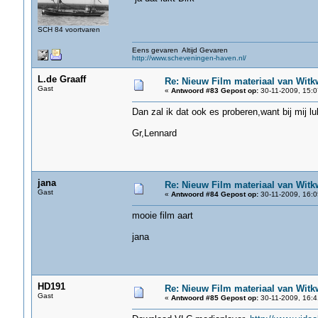
SCH 84 voortvaren
Eens gevaren Altijd Gevaren
http://www.scheveningen-haven.nl/
L.de Graaff
Re: Nieuw Film materiaal van Witk
Gast
«
Antwoord #83 Gepost op:
30-11-2009, 15:0
Dan zal ik dat ook es proberen,want bij mij lukt
Gr,Lennard
jana
Re: Nieuw Film materiaal van Witk
Gast
«
Antwoord #84 Gepost op:
30-11-2009, 16:0
mooie film aart
jana
HD191
Re: Nieuw Film materiaal van Witk
Gast
«
Antwoord #85 Gepost op:
30-11-2009, 16:4