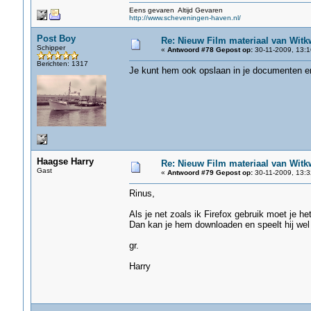
Eens gevaren Altijd Gevaren
http://www.scheveningen-haven.nl/
Post Boy
Re: Nieuw Film materiaal van Witk
Schipper
«
Antwoord #78 Gepost op:
30-11-2009, 13:1
Berichten: 1317
Je kunt hem ook opslaan in je documenten en l
Haagse Harry
Re: Nieuw Film materiaal van Witk
Gast
«
Antwoord #79 Gepost op:
30-11-2009, 13:3
Rinus,
Als je net zoals ik Firefox gebruik moet je h
Dan kan je hem downloaden en speelt hij wel 
gr.
Harry