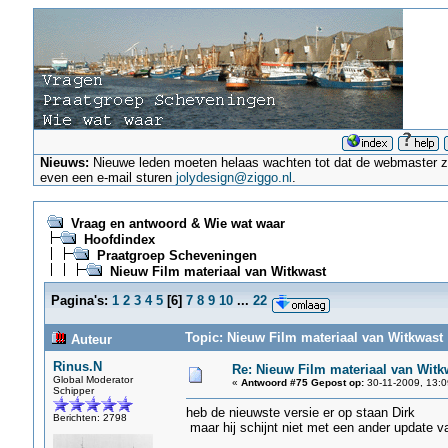
Nieuws:
Nieuwe leden moeten helaas wachten tot dat de webmaster ze a
even een e-mail sturen
jolydesign@ziggo.nl
.
Vraag en antwoord & Wie wat waar
Hoofdindex
Praatgroep Scheveningen
Nieuw Film materiaal van Witkwast
Pagina's:
1
2
3
4
5
[
6
]
7
8
9
10
...
22
Topic: Nieuw Film materiaal van Witkwast 
Auteur
Rinus.N
Re: Nieuw Film materiaal van Witk
Global Moderator
«
Antwoord #75 Gepost op:
30-11-2009, 13:0
Schipper
heb de nieuwste versie er op staan Dirk
Berichten: 2798
maar hij schijnt niet met een ander update 