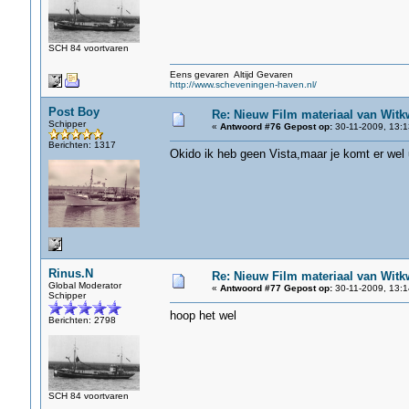
SCH 84 voortvaren
Eens gevaren Altijd Gevaren
http://www.scheveningen-haven.nl/
Post Boy
Re: Nieuw Film materiaal van Witk
Schipper
«
Antwoord #76 Gepost op:
30-11-2009, 13:1
Berichten: 1317
Okido ik heb geen Vista,maar je komt er wel u
Rinus.N
Re: Nieuw Film materiaal van Witk
Global Moderator
«
Antwoord #77 Gepost op:
30-11-2009, 13:1
Schipper
hoop het wel
Berichten: 2798
SCH 84 voortvaren