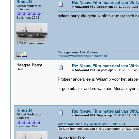
Rinus.N
Re: Nieuw Film materiaal van Witk
Global Moderator
«
Antwoord #80 Gepost op:
30-11-2009, 13:5
Schipper
helaas harry die gebruik nik niet maar toch b
Berichten: 2798
SCH 84 voortvaren
Eens gevaren Altijd Gevaren
http://www.scheveningen-haven.nl/
Haagse Harry
Re: Nieuw Film materiaal van Witk
Gast
«
Antwoord #81 Gepost op:
30-11-2009, 14:3
Probeer anders eens Winamp voor het afspel
ik gebruik niet anders want die Mediaplayer is
Rinus.N
Re: Nieuw Film materiaal van Witk
Global Moderator
«
Antwoord #82 Gepost op:
30-11-2009, 15:0
Schipper
Citaat van: Post Boy op 30-11-2009, 13:16:04
Berichten: 2798
Je kunt hem ook opslaan in je documenten en later bekijk
ja dat lukt Dirk