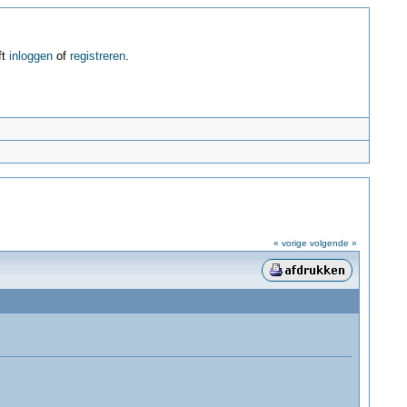
ft
inloggen
of
registreren
.
« vorige
volgende »