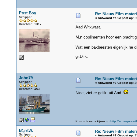
Post Boy
Re: Nieuw Film materi
Schipper
«
Antwoord #5 Gepost op:
25
Berichten: 1317
Aad Witkwast.
M,n coplimenten hoor een prachtige
Wat een bakbeesten eigenlijk he di
gr.Dirk.
John79
Re: Nieuw Film materi
Schipper
«
Antwoord #6 Gepost op:
25
Berichten: 453
Nice, ziet er gelikt uit Aad
Kom ook eens kijken op
http://scheepvaartf
B@rtW.
Re: Nieuw Film materi
Schipper
«
Antwoord #7 Gepost op:
25