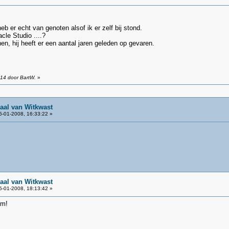
eb er echt van genoten alsof ik er zelf bij stond.
le Studio ....?
nen, hij heeft er een aantal jaren geleden op gevaren.
:14 door BartW.
»
aal van Witkwast
-01-2008, 16:33:22 »
aal van Witkwast
-01-2008, 18:13:42 »
lm!