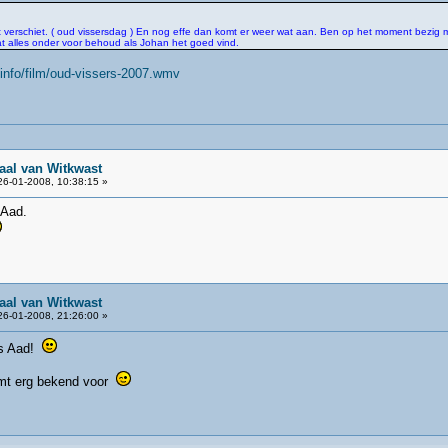
 't verschiet. ( oud vissersdag ) En nog effe dan komt er weer wat aan. Ben op het moment bezig m
Dat alles onder voor behoud als Johan het goed vind.
info/film/oud-vissers-2007.wmv
aal van Witkwast
6-01-2008, 10:38:15 »
 Aad.
aal van Witkwast
6-01-2008, 21:26:00 »
jes Aad!
komt erg bekend voor