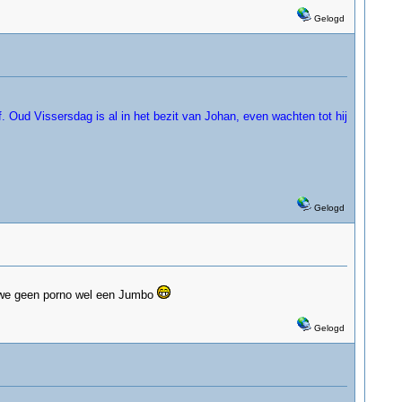
Gelogd
. Oud Vissersdag is al in het bezit van Johan, even wachten tot hij
Gelogd
n we geen porno wel een Jumbo
Gelogd