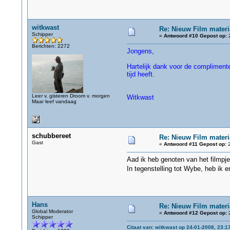
witkwast
Re: Nieuw Film materi
Schipper
«
Antwoord #10 Gepost op:
2
Berichten: 2272
Jongens,
Hartelijk dank voor de complimente
tijd heeft.
Leer v. gisteren Droom v. morgen
Witkwast
Maar leef vandaag
schubbereet
Re: Nieuw Film materi
Gast
«
Antwoord #11 Gepost op:
2
Aad ik heb genoten van het filmpje
In tegenstelling tot Wybe, heb i
Hans
Re: Nieuw Film materi
Global Moderator
«
Antwoord #12 Gepost op:
2
Schipper
Citaat van: witkwast op 24-01-2008, 23:1