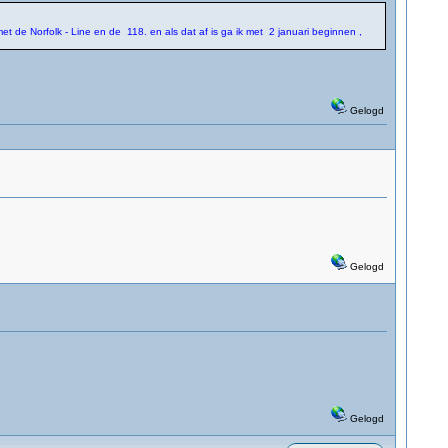
et de Norfolk - Line en de 118. en als dat af is ga ik met 2 januari beginnen ,
Gelogd
Gelogd
Gelogd