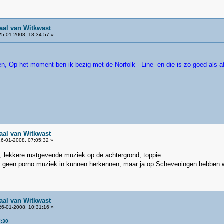
aal van Witkwast
5-01-2008, 18:34:57 »
n, Op het moment ben ik bezig met de Norfolk - Line en die is zo goed als af
aal van Witkwast
6-01-2008, 07:05:32 »
, lekkere rustgevende muziek op de achtergrond, toppie.
k er geen porno muziek in kunnen herkennen, maar ja op Scheveningen hebbe
aal van Witkwast
6-01-2008, 10:31:16 »
7:30