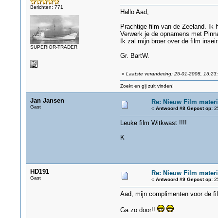
Berichten: 771
Hallo Aad,
Prachtige film van de Zeeland. Ik h
Verwerk je de opnamens met Pinnac
Ik zal mijn broer over de film insei
SUPERIOR-TRADER
Gr. BartW.
«
Laatste verandering: 25-01-2008, 15:23
Zoekt en gij zult vinden!
Jan Jansen
Re: Nieuw Film materi
Gast
«
Antwoord #8 Gepost op:
25
Leuke film Witkwast !!!!
K
HD191
Re: Nieuw Film materi
Gast
«
Antwoord #9 Gepost op:
25
Aad, mijn complimenten voor de fi
Ga zo door!!