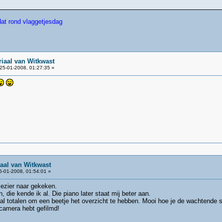
at rond vlaggetjesdag
iaal van Witkwast
25-01-2008, 01:27:35 »
aal van Witkwast
-01-2008, 01:54:01 »
lezier naar gekeken.
, die kende ik al. Die piano later staat mij beter aan.
tal totalen om een beetje het overzicht te hebben. Mooi hoe je de wachtende s
 camera hebt gefilmd!