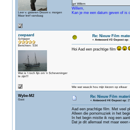
grt Willem
Willem,
Kan je me een datum geven of is d
Leer v. gisteren Droom v. morgen
Maar leef vandaag
zeepaard
Re: Nieuw Film mater
Schipper
«
Antwoord #3 Gepost op:
Berichten: 534
Hoi Aad een prachtige film
Wat is 't toch fijn om 'n Scheveninger
te zijn!!!
Wie wat waar,ik hou mijn kiezen op elkaar
Wybe-M2
Re: Nieuw Film materi
Gast
«
Antwoord #4 Gepost op:
25
Aad een prachtige film. Met veel p
Alleen die pornomuziek in het begin
In het begin mistte ik nog een aan
Dat je dit allemaal met maar eeen