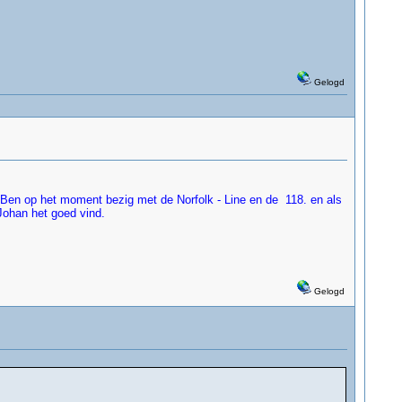
Gelogd
n. Ben op het moment bezig met de Norfolk - Line en de 118. en als
s Johan het goed vind.
Gelogd