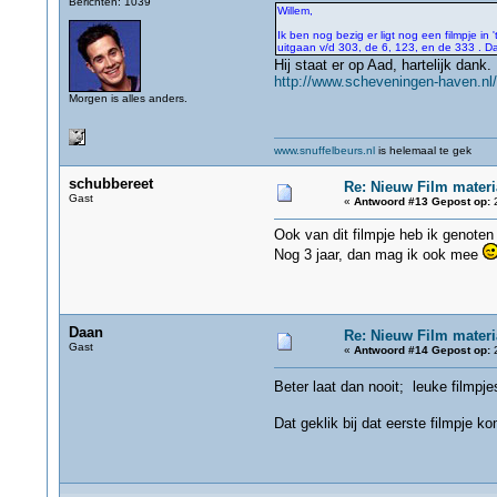
Berichten: 1039
Willem,
Ik ben nog bezig er ligt nog een filmpje in
uitgaan v/d 303, de 6, 123, en de 333 . 
Hij staat er op Aad, hartelijk dank.
http://www.scheveningen-haven.nl/
Morgen is alles anders.
www.snuffelbeurs.nl
is helemaal te gek
schubbereet
Re: Nieuw Film materi
Gast
«
Antwoord #13 Gepost op:
2
Ook van dit filmpje heb ik genoten
Nog 3 jaar, dan mag ik ook mee
Daan
Re: Nieuw Film materi
Gast
«
Antwoord #14 Gepost op:
2
Beter laat dan nooit; leuke filmp
Dat geklik bij dat eerste filmpje 