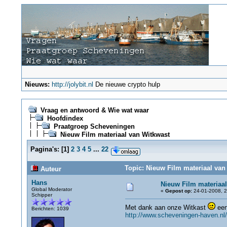
Nieuws:
http://jolybit.nl
De nieuwe crypto hulp
Vraag en antwoord & Wie wat waar
Hoofdindex
Praatgroep Scheveningen
Nieuw Film materiaal van Witkwast
Pagina's:
[
1
]
2
3
4
5
...
22
Topic: Nieuw Film materiaal van
Auteur
Hans
Nieuw Film materiaal
Global Moderator
«
Gepost op:
24-01-2008, 2
Schipper
Met dank aan onze Witkast
een
Berichten: 1039
http://www.scheveningen-haven.nl