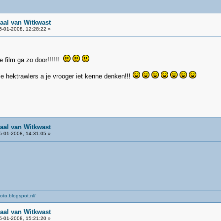
aal van Witkwast
-01-2008, 12:28:22 »
 film ga zo door!!!!!!
e hektrawlers a je vrooger iet kenne denken!!!
aal van Witkwast
-01-2008, 14:31:05 »
oto.blogspot.nl/
aal van Witkwast
-01-2008, 15:21:20 »