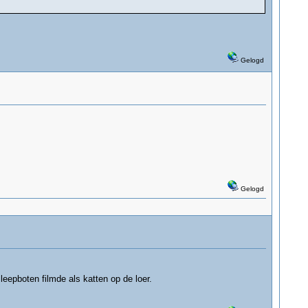
Gelogd
Gelogd
leepboten filmde als katten op de loer.