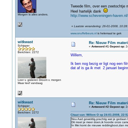
Tweede film, over een zeetochtje
Heel hartelijk dank
Morgen is alles anders.
http://www.scheveningen-haven.nl/
«
Laatste verandering: 26-01-2008, 10:28
www.snuffelbeurs.nl
is helemaal te gek
witkwast
Re: Nieuw Film materi
Schipper
«
Antwoord #1 Gepost op:
24
Berichten: 2272
Willem,
Ik ben nog bezig er ligt nog een f
dat af is ga ik met 2 januari begi
Leer v. gisteren Droom v. morgen
Maar leef vandaag
witkwast
Re: Nieuw Film materi
Schipper
«
Antwoord #2 Gepost op:
24
Berichten: 2272
Citaat van: Willem O op 24-01-2008, 22:5
Nou Aad geweldig,prachtig wat je gedaan 
Dit moet je meer doen,ik hoorde onze camer
In Mei komt de nieuwe reddingboot,dan moet