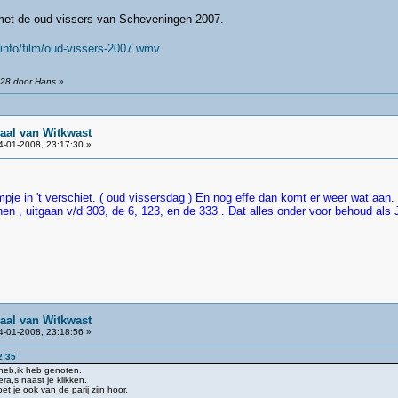
 met de oud-vissers van Scheveningen 2007.
info/film/oud-vissers-2007.wmv
:28 door Hans
»
aal van Witkwast
-01-2008, 23:17:30 »
ilmpje in 't verschiet. ( oud vissersdag ) En nog effe dan komt er weer wat aa
nnen , uitgaan v/d 303, de 6, 123, en de 333 . Dat alles onder voor behoud al
aal van Witkwast
-01-2008, 23:18:56 »
2:35
heb,ik heb genoten.
a,s naast je klikken.
 je ook van de parij zijn hoor.