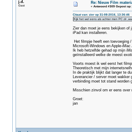
j.d.
Re: Nieuw Film materi
Gast
«
Antwoord #309 Gepost op:
Citaat van: zier op 31-08-2016, 13:36:46
Kijk het wel eens als achter men PC zit ,w
Zier dan moet je eens bekijken of 
iPad kan installeren.
Het filmpje heeft een toevoeging 
Microsoft-Windows en Apple-iMac / 
Ik heb hetzelfde gehad op mijn iM
geïnstalleerd welke de meest exot
Voorts moest ik wel eerst het fil
Theoretisch met mijn internetsnel
In de praktijk blijkt dat langer te du
Leverancier / server moet wakker
verbinding moet tot stand worden ge
Misschien zinvol om er eens over 
Groet:
jan