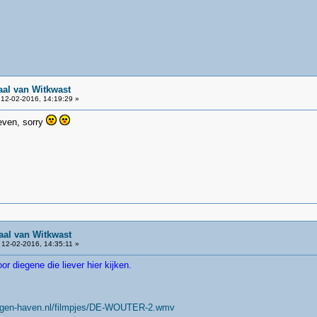
aal van Witkwast
12-02-2016, 14:19:29 »
even, sorry
aal van Witkwast
12-02-2016, 14:35:11 »
or diegene die liever hier kijken.
ngen-haven.nl/filmpjes/DE-WOUTER-2.wmv