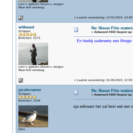
Leer v. gisteren Droom v. morgen
Maar leef vandaag
«
Laatste verandering: 12-02-2016, 14:40
witkwast
Re: Nieuw Film materi
Schipper
«
Antwoord #303 Gepost op:
Berichten: 2272
En hierbij ouderwets een filmpje
Leer v. gisteren Droom v. morgen
Maar leef vandaag
«
Laatste verandering: 31-08-2016, 12:50
jacobcramer
Re: Nieuw Film materi
Schipper
«
Antwoord #304 Gepost op:
Berichten: 1246
sja witkwast het zal best wel een
bijna