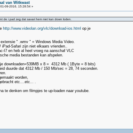
aal van Witkwast
01-09-2016, 15:28:54 »
ant de i pad zeg dat savari hem niet kan down loden.
je
http://www.videolan.org/vlc/download-ios.html
op je
/ extensie " .wmv " = Windows Media Video.
iPad-Safari zijn niet elkaars vrienden..
ac-I7 en heb al heel vroeg na aanschaf VLC
ische media bestanden kan afspelen.
mpje downloaden=539MB x 8 = 4312 Mb ( 1Byte = 8 bits)
heid duurde dat 4312 Mb / 150 Mb/sec = 28, 74 seconden.
ren.
 gemaakt worden,
bracht etc....etc... .
na te denken om filmpjes te up-loaden naar youtube.