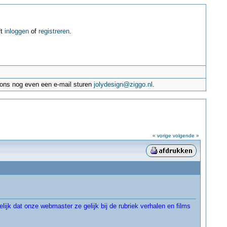
ft
inloggen
of
registreren
.
e ons nog even een e-mail sturen
jolydesign@ziggo.nl
.
« vorige
volgende »
ijk dat onze webmaster ze gelijk bij de rubriek verhalen en films