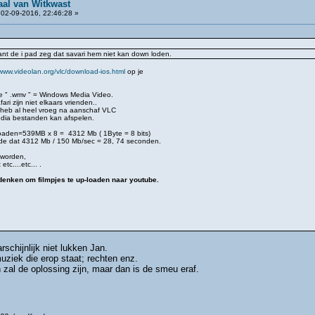
aal van Witkwast
02-09-2016, 22:46:28 »
want de i pad zeg dat savari hem niet kan down loden.
/www.videolan.org/vlc/download-ios.html
op je
ie " .wmv " = Windows Media Video.
ri zijn niet elkaars vrienden..
 heb al heel vroeg na aanschaf VLC
edia bestanden kan afspelen.
nloaden=539MB x 8 = 4312 Mb ( 1Byte = 8 bits)
urde dat 4312 Mb / 150 Mb/sec = 28, 74 seconden.
 worden,
c....etc... .
denken om filmpjes te up-loaden naar youtube.
schijnlijk niet lukken Jan.
ziek die erop staat; rechten enz.
zal de oplossing zijn, maar dan is de smeu eraf.