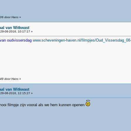
:06 door Hans
»
aal van Witkwast
29-08-2016, 10:17:17 »
 van oudvissersdag
www.scheveningen-haven.nl/filmpjes/Oud_Vissersdag_08
:49 door Hans
»
aal van Witkwast
29-08-2016, 12:15:27 »
 mooi filmpje zijn vooral als we hem kunnen openen