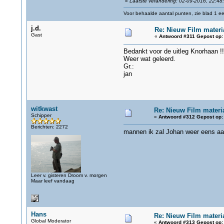
«
Laatste verandering: 02-09-2016, 22:48
Voor behaalde aantal punten, zie blad 1 eer
j.d.
Re: Nieuw Film materi
Gast
«
Antwoord #311 Gepost op:
Bedankt voor de uitleg Knorhaan !!
Weer wat geleerd.
Gr.:
jan
witkwast
Re: Nieuw Film materi
Schipper
«
Antwoord #312 Gepost op:
Berichten: 2272
mannen ik zal Johan weer eens aa
Leer v. gisteren Droom v. morgen
Maar leef vandaag
Hans
Re: Nieuw Film materi
Global Moderator
«
Antwoord #313 Gepost op: