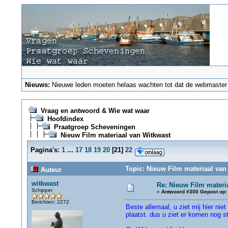
Nieuws:
Nieuwe leden moeten helaas wachten tot dat de webmaster ze
Vraag en antwoord & Wie wat waar
Hoofdindex
Praatgroep Scheveningen
Nieuw Film materiaal van Witkwast
Pagina's:
1
...
17
18
19
20
[
21
]
22
Topic: Nieuw Film materiaal van
Auteur
witkwast
Re: Nieuw Film materi
Schipper
«
Antwoord #300 Gepost op:
Berichten: 2272
Beste allemaal, u ziet mij hier ni
plaatst. dus u ziet er komen nog 