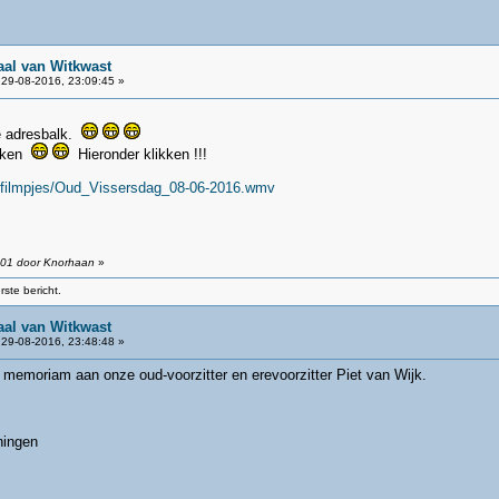
aal van Witkwast
29-08-2016, 23:09:45 »
de adresbalk.
maken
Hieronder klikken !!!
l/filmpjes/Oud_Vissersdag_08-06-2016.wmv
:01 door Knorhaan
»
ste bericht.
aal van Witkwast
29-08-2016, 23:48:48 »
 memoriam aan onze oud-voorzitter en erevoorzitter Piet van Wijk.
ningen