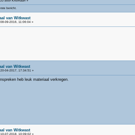
:33 door Knorhaan
»
ste bericht.
aal van Witkwast
08-09-2016, 11:06:04 »
aal van Witkwast
20-04-2017, 17:34:51 »
nspreken heb leuk materiaal verkregen.
aal van Witkwast
10-07-2018, 10:09:02 »