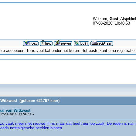
Welkom,
Gast
. Alsjeblie
07-08-2026, 10:40:53
 accepteert. Er is veel kaf onder het koren. Het beste kunt u na registrati
 Witkwast (gelezen 621767 keer)
aal van Witkwast
12-02-2016, 13:59:52 »
et zo vaak meer met nieuwe films maar dat heeft een oorzaak, De reden is namel
steeds nostalgiesche beelden binnen.