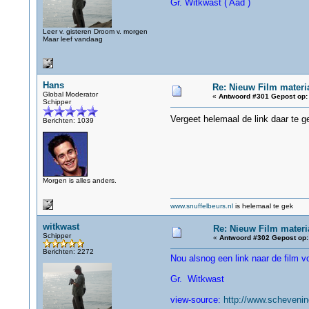
Gr. Witkwast ( Aad )
Leer v. gisteren Droom v. morgen
Maar leef vandaag
Hans
Re: Nieuw Film materi
Global Moderator
«
Antwoord #301 Gepost op:
Schipper
Vergeet helemaal de link daar te g
Berichten: 1039
Morgen is alles anders.
www.snuffelbeurs.nl
is helemaal te gek
witkwast
Re: Nieuw Film materi
Schipper
«
Antwoord #302 Gepost op:
Berichten: 2272
Nou alsnog een link naar de film vo
Gr. Witkwast
view-source:
http://www.scheveni