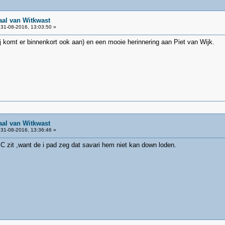
aal van Witkwast
31-08-2016, 13:03:50 »
j komt er binnenkort ook aan) en een mooie herinnering aan Piet van Wijk.
aal van Witkwast
31-08-2016, 13:36:46 »
C zit ,want de i pad zeg dat savari hem niet kan down loden.