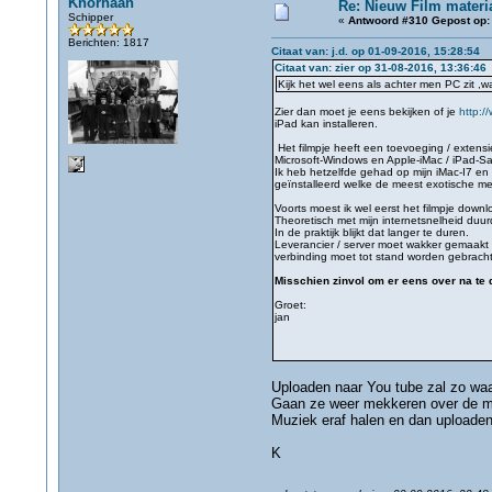
Knorhaan
Re: Nieuw Film materi
Schipper
«
Antwoord #310 Gepost op:
Berichten: 1817
Citaat van: j.d. op 01-09-2016, 15:28:54
Citaat van: zier op 31-08-2016, 13:36:46
Kijk het wel eens als achter men PC zit ,
Zier dan moet je eens bekijken of je
http:/
iPad kan installeren.
Het filmpje heeft een toevoeging / extens
Microsoft-Windows en Apple-iMac / iPad-Safa
Ik heb hetzelfde gehad op mijn iMac-I7 en
geïnstalleerd welke de meest exotische m
Voorts moest ik wel eerst het filmpje dow
Theoretisch met mijn internetsnelheid du
In de praktijk blijkt dat langer te duren.
Leverancier / server moet wakker gemaakt
verbinding moet tot stand worden gebracht et
Misschien zinvol om er eens over na te 
Groet:
jan
Uploaden naar You tube zal zo waar
Gaan ze weer mekkeren over de mu
Muziek eraf halen en dan uploaden 
K