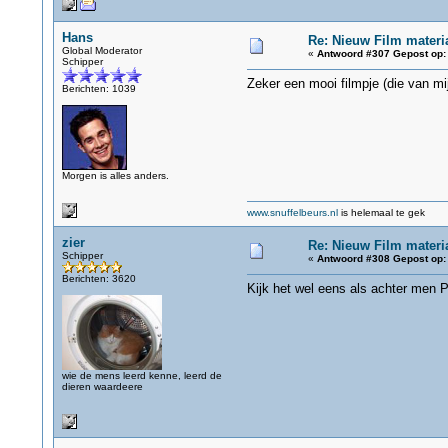
Hans
Re: Nieuw Film materi
Global Moderator
«
Antwoord #307 Gepost op:
Schipper
Zeker een mooi filmpje (die van mi
Berichten: 1039
Morgen is alles anders.
www.snuffelbeurs.nl
is helemaal te gek
zier
Re: Nieuw Film materi
Schipper
«
Antwoord #308 Gepost op:
Berichten: 3620
Kijk het wel eens als achter men P
wie de mens leerd kenne, leerd de
dieren waardeere