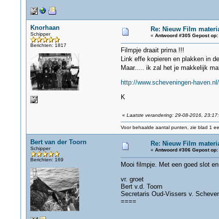
Knorhaan
Re: Nieuw Film materi
Schipper
«
Antwoord #305 Gepost op:
Berichten: 1817
Filmpje draait prima !!!
Link effe kopieren en plakken in 
Maar..... ik zal het je makkelijk 
http://www.scheveningen-haven.n
K
«
Laatste verandering: 29-08-2016, 23:17
Voor behaalde aantal punten, zie blad 1 eer
Bert van der Toorn
Re: Nieuw Film materi
Schipper
«
Antwoord #306 Gepost op:
Berichten: 169
Mooi filmpje. Met een goed slot en
vr. groet
Bert v.d. Toorn
Secretaris Oud-Vissers v. Scheve
====