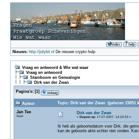
Nieuws:
http://jolybit.nl
De nieuwe crypto hulp
Vraag en antwoord & Wie wat waar
Vraag en antwoord
Stamboom en Genealogie
Dirk van der Zwan
Pagina's:
[
1
]
Topic: Dirk van der Zwan (gelezen 15051 k
Auteur
Jan Tee
Dirk van der Zwan
Gast
«
Gepost op:
17-07-2007, 14:24:53 »
Ik heb als geboortedatum voor Dirk, die get
kan de geboorte akte echter niet vinden. Ka