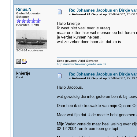
Rinus.N
Re: Johannes Jacobus en Dirkje va
Global Moderator
«
Antwoord #1 Gepost op:
25-04-2007, 20:00:
Schipper
Hallo kniertje
Berichten: 2798
ik weet niet veel over je vraag
maar er zitten hier wel mensen op het forum m
je verder kunnen helpen .
wat ze zeker doen hoor als dat zo is
SCH 84 voortvaren
Eens gevaren Altijd Gevaren
http://www.scheveningen-haven.nl/
kniertje
Re: Johannes Jacobus en Dirkje va
Gast
«
Antwoord #2 Gepost op:
27-04-2007, 22:19:
Hallo Jacobus,
wat geweldig die info, gisteren ben ik bij to
Daar heb ik de trouwakte van mijn Opa en Om
Maar wat fijn dat U de moeite hebt genomen o
Mijn Vader vertelde maar heel weinig over zij
02-12-2004, en ik ben toen gestopt.