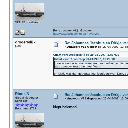
SCH 84 voortvaren
Eens gevaren Altijd Gevaren
http://www.scheveningen-haven.nl/
drogersdijk
Re: Johannes Jacobus en Dirkje va
Gast
«
Antwoord #13 Gepost op:
29-04-2007, 13:48
Citaat van: Drogersdijk op 29-04-2007, 13:37:33
Citaat van: Rinus.N op 29-04-2007, 13:26:19
daar woont de schoonzuster en haar dochter van tante 
was getrouwt met haar broer Wout
en Marie was dan getrouwd met leen(derd) van Duin, ge
Rinus.N
Re: Johannes Jacobus en Dirkje va
Global Moderator
«
Antwoord #14 Gepost op:
29-04-2007, 13:50
Schipper
klopt helemaal
Berichten: 2798