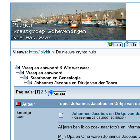
Nieuws:
http://jolybit.nl
De nieuwe crypto hulp
Vraag en antwoord & Wie wat waar
Vraag en antwoord
Stamboom en Genealogie
Johannes Jacobus en Dirkje van der Toorn
Pagina's:
[
1
]
2
3
Topic: Johannes Jacobus en Dirkje van de
Auteur
kniertje
Johannes Jacobus en Dirkje van de
Gast
«
Gepost op:
25-04-2007, 19:55:39 »
Al jaren ben ik op zoek naar foto's en infor
Mijn Opa en Oma waren Johannus Jacobus van