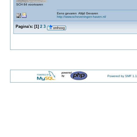
SCH 84 voortvaren
Eens gevaren Altijd Gevaren
http://www.scheveningen-haven.nl/
Pagina's:
[
1
]
2
3
Powered by SMF 1.1