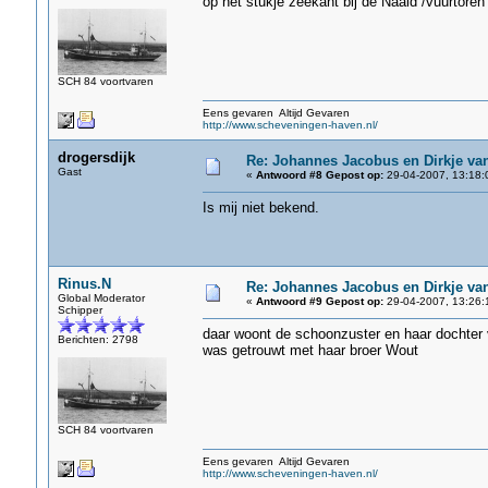
op het stukje zeekant bij de Naald /vuurtoren
SCH 84 voortvaren
Eens gevaren Altijd Gevaren
http://www.scheveningen-haven.nl/
drogersdijk
Re: Johannes Jacobus en Dirkje va
Gast
«
Antwoord #8 Gepost op:
29-04-2007, 13:18:
Is mij niet bekend.
Rinus.N
Re: Johannes Jacobus en Dirkje va
Global Moderator
«
Antwoord #9 Gepost op:
29-04-2007, 13:26:
Schipper
daar woont de schoonzuster en haar dochter 
Berichten: 2798
was getrouwt met haar broer Wout
SCH 84 voortvaren
Eens gevaren Altijd Gevaren
http://www.scheveningen-haven.nl/