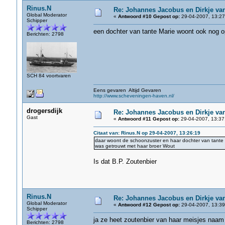
Rinus.N
Re: Johannes Jacobus en Dirkje va
Global Moderator
«
Antwoord #10 Gepost op:
29-04-2007, 13:27
Schipper
een dochter van tante Marie woont ook nog 
Berichten: 2798
SCH 84 voortvaren
Eens gevaren Altijd Gevaren
http://www.scheveningen-haven.nl/
drogersdijk
Re: Johannes Jacobus en Dirkje va
Gast
«
Antwoord #11 Gepost op:
29-04-2007, 13:37
Citaat van: Rinus.N op 29-04-2007, 13:26:19
daar woont de schoonzuster en haar dochter van tante 
was getrouwt met haar broer Wout
Is dat B.P. Zoutenbier
Rinus.N
Re: Johannes Jacobus en Dirkje va
Global Moderator
«
Antwoord #12 Gepost op:
29-04-2007, 13:39
Schipper
ja ze heet zoutenbier van haar meisjes naam
Berichten: 2798