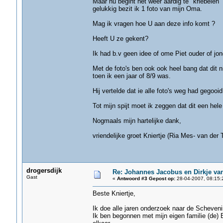
Maar nu begint het weer aardig te "kriebelen"
gelukkig bezit ik 1 foto van mijn Oma.
Mag ik vragen hoe U aan deze info komt ?
Heeft U ze gekent?
Ik had b.v geen idee of ome Piet ouder of jo
Met de foto's ben ook ook heel bang dat dit n
toen ik een jaar of 8/9 was.
Hij vertelde dat ie alle foto's weg had gegooi
Tot mijn spijt moet ik zeggen dat dit een hel
Nogmaals mijn hartelijke dank,
vriendelijke groet Kniertje (Ria Mes- van der 
drogersdijk
Re: Johannes Jacobus en Dirkje va
Gast
«
Antwoord #3 Gepost op:
28-04-2007, 08:15:
Beste Kniertje,
Ik doe alle jaren onderzoek naar de Scheveni
Ik ben begonnen met mijn eigen familie (de) B