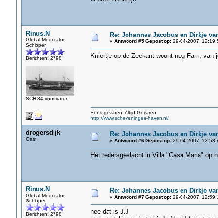
Rinus.N
Re: Johannes Jacobus en Dirkje va
Global Moderator
«
Antwoord #5 Gepost op:
29-04-2007, 12:19:
Schipper
Kniertje op de Zeekant woont nog Fam, van j
Berichten: 2798
SCH 84 voortvaren
Eens gevaren Altijd Gevaren
http://www.scheveningen-haven.nl/
drogersdijk
Re: Johannes Jacobus en Dirkje va
Gast
«
Antwoord #6 Gepost op:
29-04-2007, 12:53:
Het redersgeslacht in Villa "Casa Maria" op n
Rinus.N
Re: Johannes Jacobus en Dirkje va
Global Moderator
«
Antwoord #7 Gepost op:
29-04-2007, 12:59:
Schipper
nee dat is J.J
Berichten: 2798