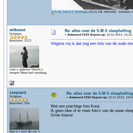
A.de_hav.A.4_Small.jpg
(76.01 KB, 680x480 - bekeken 3
witkwast
Re: alles over de S.M.S sleephelling
Schipper
«
Antwoord #153 Gepost op:
10-11-2013, 14:32
Berichten: 2272
Volgens mij is dat nog een foto van de oude sleep
Leer v. gisteren Droom v.
morgen Maar leef vandaag
zeepaard
Re: alles over de S.M.S sleephelling
Schipper
«
Antwoord #154 Gepost op:
10-11-2013, 15:0
Berichten: 534
Wat een prachtige foto Koos.
Ik geen idee of er meer foto's van de ouwe sleep
Grote klasse
Wat is 't toch fijn om 'n