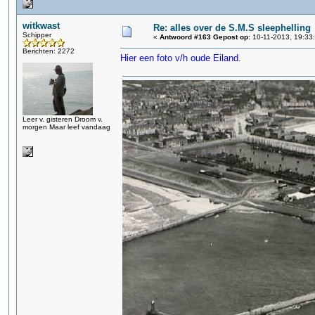
witkwast
Re: alles over de S.M.S sleephelling
Schipper
«
Antwoord #163 Gepost op:
10-11-2013, 19:33
Berichten: 2272
Hier een foto v/h oude Eiland.
Leer v. gisteren Droom v.
morgen Maar leef vandaag