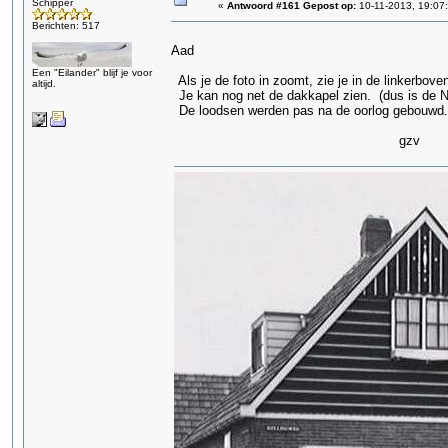
Schipper
«
Antwoord #161 Gepost op:
10-11-2013, 19:07
Berichten: 517
Aad
Een "Eilander" blijf je voor
Als je de foto in zoomt, zie je in de linkerbove
altijd.
Je kan nog net de dakkapel zien. (dus is de N
De loodsen werden pas na de oorlog gebouwd.
gzv