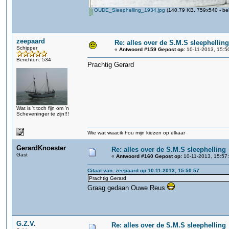
OUDE_Sleephelling_1934.jpg
(140.79 KB, 759x540 - be
zeepaard
Re: alles over de S.M.S sleephelling
Schipper
«
Antwoord #159 Gepost op:
10-11-2013, 15:5
Berichten: 534
Prachtig Gerard
Wat is 't toch fijn om 'n
Scheveninger te zijn!!!
Wie wat waar,ik hou mijn kiezen op elkaar
GerardKnoester
Re: alles over de S.M.S sleephelling
Gast
«
Antwoord #160 Gepost op:
10-11-2013, 15:57
Citaat van: zeepaard op 10-11-2013, 15:50:57
Prachtig Gerard
Graag gedaan Ouwe Reus
G.Z.V.
Re: alles over de S.M.S sleephelling