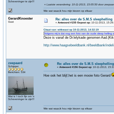
Scheveninger te zijn!!!
«
Laatste verandering: 10-11-2013, 15:05:50 door zeepaa
Wie wat waar,ik hou mijn kiezen op elkaar
GerardKnoester
Re: alles over de S.M.S sleephelling
Gast
«
Antwoord #155 Gepost op:
10-11-2013, 15:26
Citaat van: witkwast op 10-11-2013, 14:32:19
Volgens mij is dat nog een foto van de oude sleep helling op
Deze is vanaf de Dr.lelykade genomen Aad.(Kik 
http://www.haagsebeeldbank.nl/beeldbank/indeli
zeepaard
Re: alles over de S.M.S sleephelling
Schipper
«
Antwoord #156 Gepost op:
10-11-2013, 15:3
Berichten: 534
Hoe ook het blijf,het is een mooie foto Gerard
Wat is 't toch fijn om 'n
Scheveninger te zijn!!!
Wie wat waar,ik hou mijn kiezen op elkaar