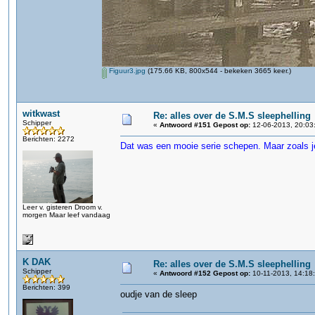
Figuur3.jpg
(175.66 KB, 800x544 - bekeken 3665 keer.)
witkwast
Re: alles over de S.M.S sleephelling
Schipper
«
Antwoord #151 Gepost op:
12-06-2013, 20:03
Berichten: 2272
Dat was een mooie serie schepen. Maar zoals je
Leer v. gisteren Droom v.
morgen Maar leef vandaag
K DAK
Re: alles over de S.M.S sleephelling
Schipper
«
Antwoord #152 Gepost op:
10-11-2013, 14:18
Berichten: 399
oudje van de sleep