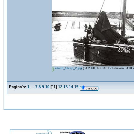
eiland_Sleep_2.jpg
(34.2 KB, 600x431 - bekeken 3410 k
Pagina's:
1
...
7
8
9
10
[
11
]
12
13
14
15