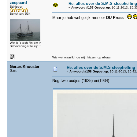
zeepaard
Re: alles over de S.M.S sleephelling
Schipper
«
Antwoord #157 Gepost op:
10-11-2013, 15:3
Berichten: 534
Maar je heb wel gelijk meneer
DU Press
Wat is 't toch fijn om 'n
Scheveninger te zijn!!!
Wie wat waar,ik hou mijn kiezen op elkaar
GerardKnoester
Re: alles over de S.M.S sleephelling
Gast
«
Antwoord #158 Gepost op:
10-11-2013, 15:42
Nog twie oudjes (1925) en(1934)