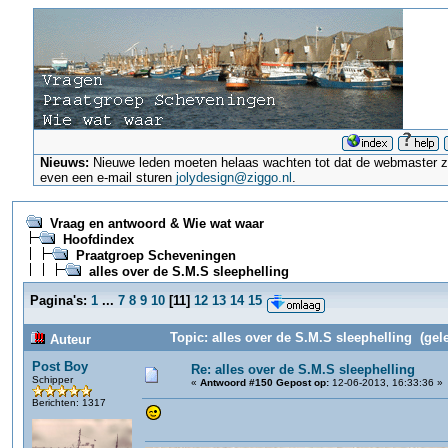
Nieuws:
Nieuwe leden moeten helaas wachten tot dat de webmaster ze a
even een e-mail sturen
jolydesign@ziggo.nl
.
Vraag en antwoord & Wie wat waar
Hoofdindex
Praatgroep Scheveningen
alles over de S.M.S sleephelling
Pagina's:
1
...
7
8
9
10
[
11
]
12
13
14
15
Topic: alles over de S.M.S sleephelling (gel
Auteur
Post Boy
Re: alles over de S.M.S sleephelling
Schipper
«
Antwoord #150 Gepost op:
12-06-2013, 16:33:36 »
Berichten: 1317