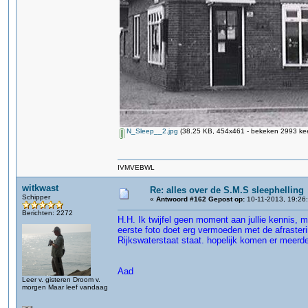
N_Sleep__2.jpg
(38.25 KB, 454x461 - bekeken 2993 kee
IVMVEBWL
witkwast
Re: alles over de S.M.S sleephelling
Schipper
«
Antwoord #162 Gepost op:
10-11-2013, 19:26
Berichten: 2272
H.H. Ik twijfel geen moment aan jullie kennis, 
eerste foto doet erg vermoeden met de afrasteri
Rijkswaterstaat staat. hopelijk komen er meerde
Aad
Leer v. gisteren Droom v.
morgen Maar leef vandaag