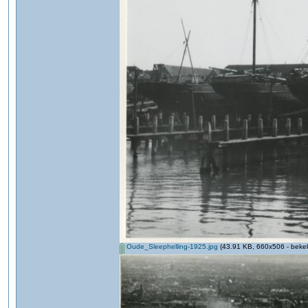
Oude_Sleephelling-1925.jpg
(43.91 KB, 660x506 - bekek