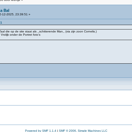
a Bal
-12-2025, 23:39:51 »
31
9
l die op de site staat als ,,schitterende Man,, (via zijn zoon Cornelis.)
rolijk onder de Portret foto's
Powered by SMF 1.1.4
|
SMF © 2006, Simple Machines LLC