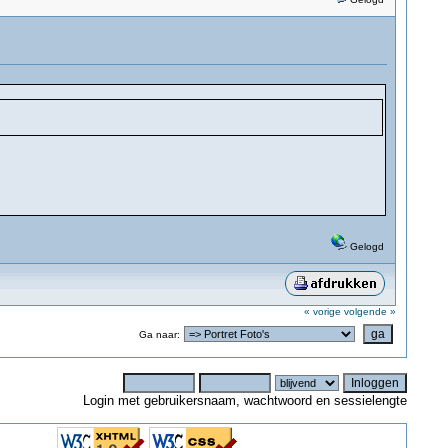
Gelogd
« vorige
volgende »
Ga naar:
Login met gebruikersnaam, wachtwoord en sessielengte