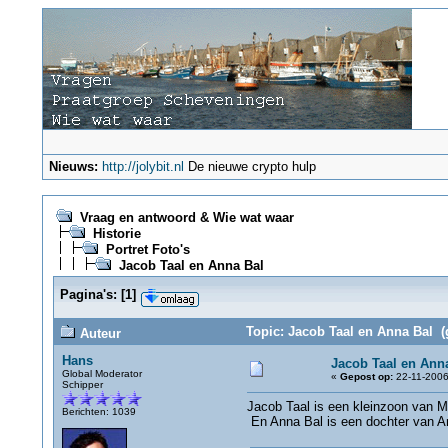
Nieuws:
http://jolybit.nl
De nieuwe crypto hulp
Vraag en antwoord & Wie wat waar
Historie
Portret Foto's
Jacob Taal en Anna Bal
Pagina's:
[
1
]
Topic: Jacob Taal en Anna Bal (
Auteur
Hans
Jacob Taal en Ann
Global Moderator
«
Gepost op:
22-11-2006
Schipper
Jacob Taal is een kleinzoon van Maa
Berichten: 1039
En Anna Bal is een dochter van An