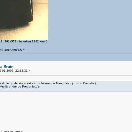
B, 361x578 - bekeken 3842 keer.)
:47 door Rinus.N
»
a Bruin
-01-2007, 22:32:31 »
 die op de site staat als ,,schitterende Man,, (via zijn zoon Cornelis.)
olijk onder de Portret foto's
00 door leuntje
»