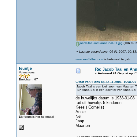
jacob-taal-met-anna-bal-01.jpg
(106.89 K
«
Laatste verandering: 06-01-2007, 09:33
www.snuffelbeurs.nl
is helemaal te gek
leuntje
Re: Jacob Taal en Ann
Volmatroos
«
Antwoord #1 Gepost op:
05
Berichten: 67
Citaat van: Hans op 22-11-2006, 16:46:29
Jacob Taal is een kleinzoon van Maarten Taal
En Anna Bal is een dochter van Anna Bal Vr
de huwelijks datum is 1938-01-08
uit dit huwelijk 5 kinderen.
Kees ( Cornelis)
Annie
Nel
Dit forum is het helemaal !
Jaap
Maarten
«
Laatste verandering: 24-11-2013, 14:34: