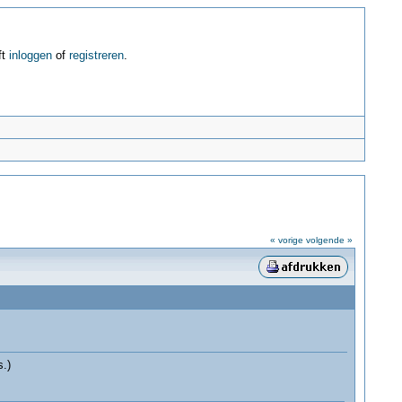
ft
inloggen
of
registreren
.
« vorige
volgende »
s.)