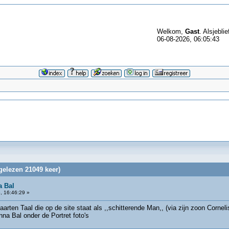
Welkom,
Gast
. Alsjeblie
06-08-2026, 06:05:43
gelezen 21049 keer)
a Bal
, 16:46:29 »
rten Taal die op de site staat als ,,schitterende Man,, (via zijn zoon Corneli
na Bal onder de Portret foto's