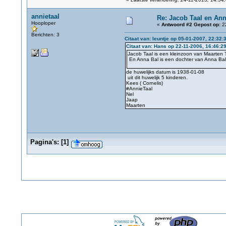
annietaal
Re: Jacob Taal en Ann
Hooploper
«
Antwoord #2 Gepost op:
22
Berichten: 3
Citaat van: leuntje op 05-01-2007, 22:32:
Citaat van: Hans op 22-11-2006, 16:46:2
Jacob Taal is een kleinzoon van Maarten Taa
En Anna Bal is een dochter van Anna Bal V
de huwelijks datum is 1938-01-08
uit dit huwelijk 5 kinderen.
Kees ( Cornelis)
#AnnieTaal
Nel
Jaap
Maarten
Pagina's:
[
1
]