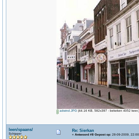
adwind.JPG
(44.16 KB, 582x397 - bekeken 4052 keer.
leen/spaans/
Re: Sierkan
Schipper
«
Antwoord #8 Gepost op:
28-09-2009, 22:00