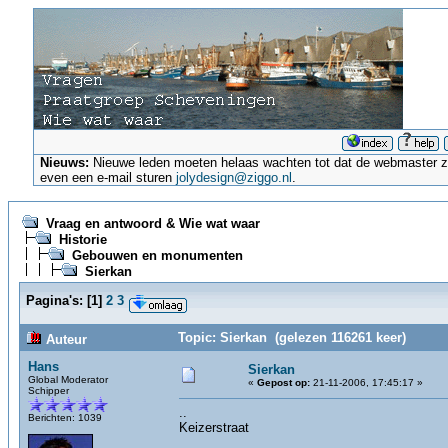
Nieuws:
Nieuwe leden moeten helaas wachten tot dat de webmaster ze a
even een e-mail sturen
jolydesign@ziggo.nl
.
Vraag en antwoord & Wie wat waar
Historie
Gebouwen en monumenten
Sierkan
Pagina's:
[
1
]
2
3
Topic: Sierkan (gelezen 116261 keer)
Auteur
Hans
Sierkan
Global Moderator
«
Gepost op:
21-11-2006, 17:45:17 »
Schipper
..
Berichten: 1039
Keizerstraat