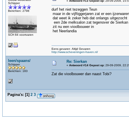
«
Antwoord #13 Gepost op:
29-09-2009, 15:5
Schipper
durf het niet tezeggen Teun
Berichten: 2798
maar in de vijftiggerjaren zat er een ijzerware
dat weet ik zeker heb dat onlangs uitgezocht
een 2de melksalon zat tegenover de Sierkan
zit nu een vioolbouwer in
het Neerlandia
SCH 84 voortvaren
Eens gevaren Altijd Gevaren
http://www.scheveningen-haven.nl/
leen/spaans/
Re: Sierkan
Schipper
«
Antwoord #14 Gepost op:
29-09-2009, 22:2
Berichten: 183
Zat die vioolbouwer dan naast Tobi?
Pagina's:
[
1
]
2
3