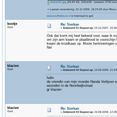
sierkan02.jpg
(29.85 KB, 328x439 - bekeken 5764 keer
«
Laatste verandering: 21-11-2006, 18:23:45 door Rinus
www.snuffelbeurs.nl
is helemaal te gek
kootje
Re: Sierkan
Gast
«
Antwoord #1 Gepost op:
15-12-2007, 20:38
Ook dat komt mij heel bekend voor, waar ik 
om zijn arm kwam er plaatbrood te voorschijn
kwam de kruidkaas op. Mooie herrinneringen u
Nel
klazien
Re: Sierkan
Gast
«
Antwoord #2 Gepost op:
13-09-2009, 21:54
hallo
de vriendin van mijn moeder Nanda Verlijsen 
woonden in de Noordwijkstraat
gr klazien
klazien
Re: Sierkan
Gast
«
Antwoord #3 Gepost op:
24-09-2009, 12:36