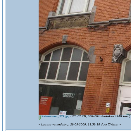
Keizerstraat_329.jpg
(123.62 KB, 886x664 - bekeken 4240 keer.)
«
Laatste verandering: 29-09-2009, 13:59:38 door T.Visser
»