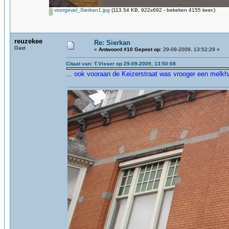
voorgevel_Sierkan1.jpg
(113.54 KB, 922x692 - bekeken 4155 keer.)
reuzekee
Re: Sierkan
Gast
«
Antwoord #10 Gepost op:
29-09-2009, 13:52:29 »
Citaat van: T.Visser op 29-09-2009, 13:50:08
...
ook vooraan de Keizerstraat was vrooger een melkh