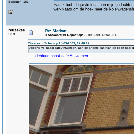
Berichten: 183
Had ik toch de juiste locatie in mijn gedacht
werkplaats om de hoek naar de Kolenwagenslag.
reuzekee
Re: Sierkan
Gast
«
Antwoord #9 Gepost op:
29-09-2009, 13:50:08 »
Citaat van: Schub op 25-09-2009, 12:46:17
Volgens mij naast cafe Antwerpen, aan de andere kant van de poort naar
...
inderdaad naast cafe Antwerpen....