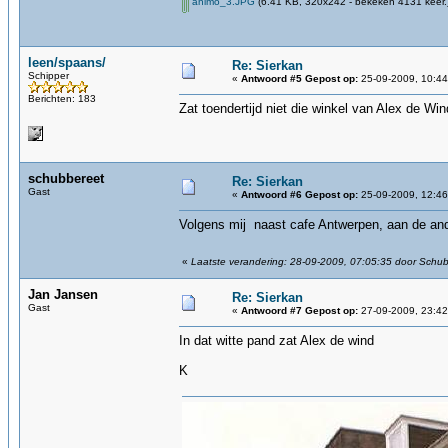
animo_3.JPG
(6.41 KB, 320x242 - bekeken 4131 keer.
leen/spaans/
Re: Sierkan
Schipper
«
Antwoord #5 Gepost op:
25-09-2009, 10:44
Berichten: 183
Zat toendertijd niet die winkel van Alex de Wi
schubbereet
Re: Sierkan
Gast
«
Antwoord #6 Gepost op:
25-09-2009, 12:46
Volgens mij naast cafe Antwerpen, aan de an
«
Laatste verandering: 28-09-2009, 07:05:35 door Schu
Jan Jansen
Re: Sierkan
Gast
«
Antwoord #7 Gepost op:
27-09-2009, 23:42
In dat witte pand zat Alex de wind
K