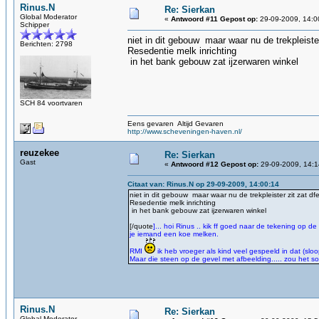
Rinus.N
Re: Sierkan
Global Moderator
«
Antwoord #11 Gepost op:
29-09-2009, 14:0
Schipper
niet in dit gebouw maar waar nu de trekpleiste
Berichten: 2798
Resedentie melk inrichting
in het bank gebouw zat ijzerwaren winkel
SCH 84 voortvaren
Eens gevaren Altijd Gevaren
http://www.scheveningen-haven.nl/
reuzekee
Re: Sierkan
Gast
«
Antwoord #12 Gepost op:
29-09-2009, 14:1
Citaat van: Rinus.N op 29-09-2009, 14:00:14
niet in dit gebouw maar waar nu de trekpleister zit zat df
Resedentie melk inrichting
in het bank gebouw zat ijzerwaren winkel
[/quote
]... hoi Rinus .. kik ff goed naar de tekening op 
je iemand een koe melken.
RMI
ik heb vroeger als kind veel gespeeld in dat (slo
Maar die steen op de gevel met afbeelding..... zou he
Rinus.N
Re: Sierkan
Global Moderator