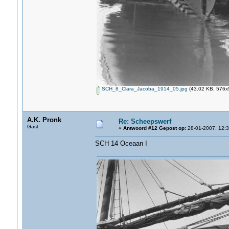
SCH_8_Clara_Jacoba_1914_05.jpg
(43.02 KB, 576x5
A.K. Pronk
Re: Scheepswerf
Gast
«
Antwoord #12 Gepost op:
28-01-2007, 12:3
SCH 14 Oceaan I