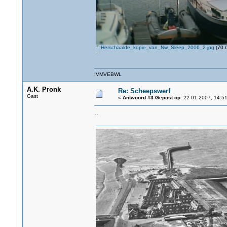
Herschaalde_kopie_van_Nw_Sleep_2006_2.jpg
(70.6
IVMVEBWL
A.K. Pronk
Re: Scheepswerf
Gast
«
Antwoord #3 Gepost op:
22-01-2007, 14:51
..