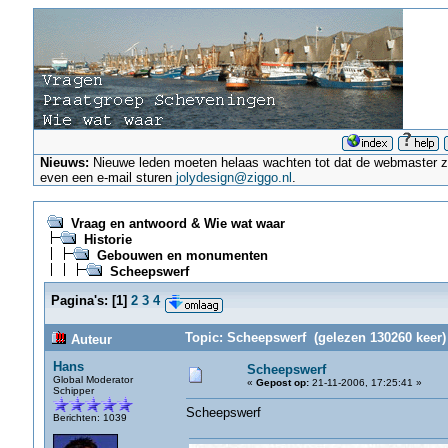
Nieuws:
Nieuwe leden moeten helaas wachten tot dat de webmaster ze a
even een e-mail sturen
jolydesign@ziggo.nl
.
Vraag en antwoord & Wie wat waar
Historie
Gebouwen en monumenten
Scheepswerf
Pagina's:
[
1
]
2
3
4
Topic: Scheepswerf (gelezen 130260 keer)
Auteur
Hans
Scheepswerf
Global Moderator
«
Gepost op:
21-11-2006, 17:25:41 »
Schipper
Scheepswerf
Berichten: 1039