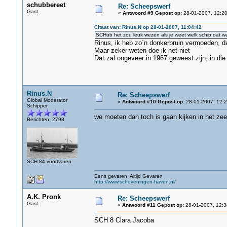
schubbereet
Re: Scheepswerf
Gast
«
Antwoord #9 Gepost op:
28-01-2007, 12:20
Citaat van: Rinus.N op 28-01-2007, 11:04:42
SCHub het zou leuk wezen als je weet welk schip dat w
Rinus, ik heb zo`n donkerbruin vermoeden, da
Maar zeker weten doe ik het niet
Dat zal ongeveer in 1967 geweest zijn, in die 
Rinus.N
Re: Scheepswerf
Global Moderator
«
Antwoord #10 Gepost op:
28-01-2007, 12:2
Schipper
we moeten dan toch is gaan kijken in het z
Berichten: 2798
SCH 84 voortvaren
Eens gevaren Altijd Gevaren
http://www.scheveningen-haven.nl/
A.K. Pronk
Re: Scheepswerf
Gast
«
Antwoord #11 Gepost op:
28-01-2007, 12:3
SCH 8 Clara Jacoba