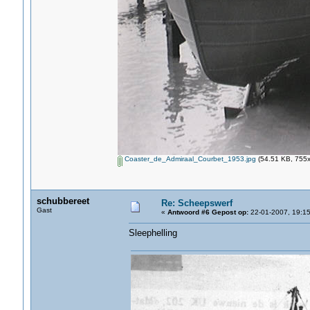
Coaster_de_Admiraal_Courbet_1953.jpg
(54.51 KB, 755x
schubbereet
Re: Scheepswerf
Gast
«
Antwoord #6 Gepost op:
22-01-2007, 19:15
Sleephelling