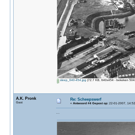
sleep_640-454.jpg
(72.7 KB, 640x454 - bekeken 5042
A.K. Pronk
Re: Scheepswerf
Gast
«
Antwoord #4 Gepost op:
22-01-2007, 14:52
...