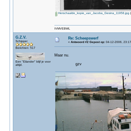
Herschaalde_kopie_van_Jacoba_Gesina_11958.jpg
(
IVMVEBWL
G.Z.V.
Re: Scheepswerf
Schipper
«
Antwoord #2 Gepost op:
04-12-2006, 23:17
Berichten: 517
Maar nu.
Een "Eilander" blijf je voor
gzv
altijd.