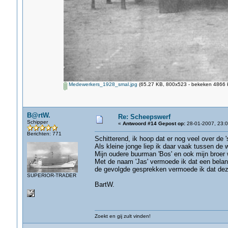
Medewerkers_1928_smal.jpg
(65.27 KB, 800x523 - bekeken 4866 k
B@rtW.
Re: Scheepswerf
Schipper
«
Antwoord #14 Gepost op:
28-01-2007, 23:0
Berichten: 771
Schitterend, ik hoop dat er nog veel over de 
Als kleine jonge liep ik daar vaak tussen de w
Mijn oudere buurman 'Bos' en ook mijn broer 
Met de naam 'Jas' vermoede ik dat een belan
de gevolgde gesprekken vermoede ik dat deze
SUPERIOR-TRADER
BartW.
Zoekt en gij zult vinden!