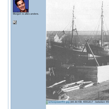
Morgen is alles anders.
scheepswerf01.jpg
(40.44 KB, 600x417 - bekeken 558