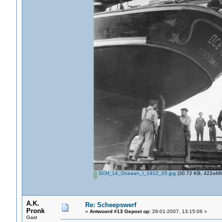
SCH_14_Oceaan_I_1912_05.jpg
(30.72 KB, 422x480
A.K.
Re: Scheepswerf
Pronk
«
Antwoord #13 Gepost op:
28-01-2007, 13:15:06 »
Gast