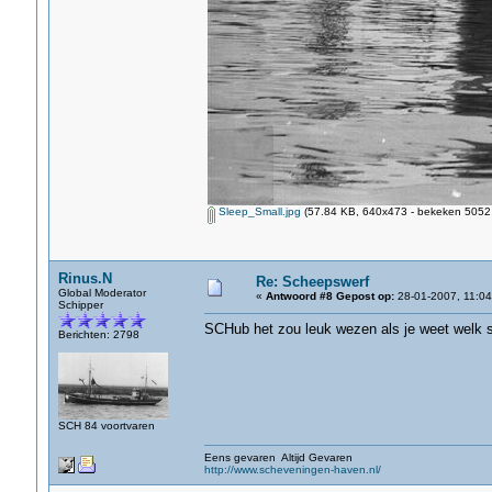
Sleep_Small.jpg
(57.84 KB, 640x473 - bekeken 5052 
Rinus.N
Re: Scheepswerf
Global Moderator
«
Antwoord #8 Gepost op:
28-01-2007, 11:04
Schipper
SCHub het zou leuk wezen als je weet welk 
Berichten: 2798
SCH 84 voortvaren
Eens gevaren Altijd Gevaren
http://www.scheveningen-haven.nl/