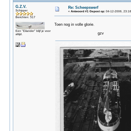
G.Z.V.
Re: Scheepswerf
Schipper
«
Antwoord #1 Gepost op:
04-12-2006, 23:16
Berichten: 517
Toen nog in volle glorie.
Een "Eilander" blijf je voor
gzv
altijd.