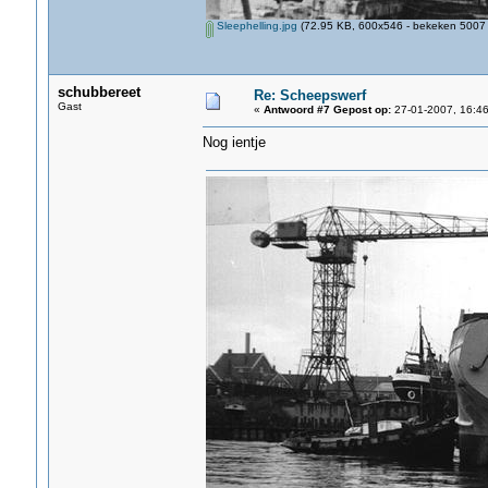
Sleephelling.jpg
(72.95 KB, 600x546 - bekeken 5007 
schubbereet
Re: Scheepswerf
Gast
«
Antwoord #7 Gepost op:
27-01-2007, 16:46
Nog ientje