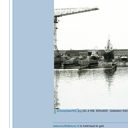
scheepswerf02.jpg
(41.4 KB, 600x400 - bekeken 5422
www.snuffelbeurs.nl
is helemaal te gek