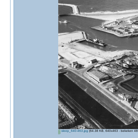
sleep_640-463.jpg
(64.38 KB, 640x463 - bekeken 488