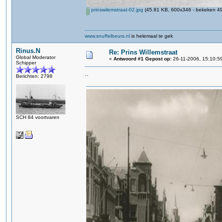
prinswilemstraat-02.jpg
(45.81 KB, 600x346 - bekeken 49
www.snuffelbeurs.nl
is helemaal te gek
Rinus.N
Re: Prins Willemstraat
Global Moderator
«
Antwoord #1 Gepost op:
26-11-2006, 15:10:5
Schipper
..
Berichten: 2798
SCH 84 voortvaren