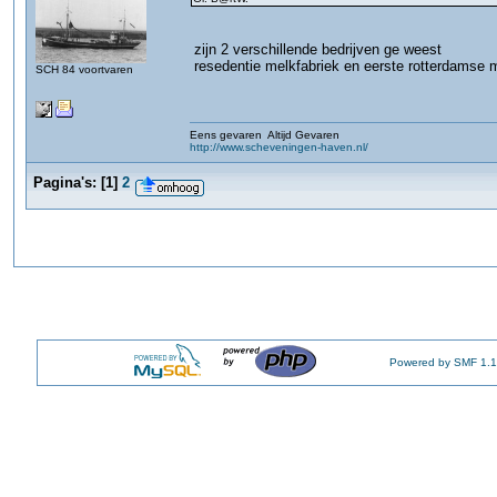
zijn 2 verschillende bedrijven ge weest
resedentie melkfabriek en eerste rotterdamse m
SCH 84 voortvaren
Eens gevaren Altijd Gevaren
http://www.scheveningen-haven.nl/
Pagina's:
[
1
]
2
Powered by SMF 1.1