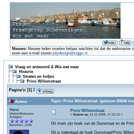
Nieuws:
Nieuwe leden moeten helaas wachten tot dat de webmaster ze a
even een e-mail sturen
jolydesign@ziggo.nl
.
Vraag en antwoord & Wie wat waar
Historie
Straten en hofjes
Prins Willemstraat
Pagina's:
[
1
]
2
Topic: Prins Willemstraat (gelezen 60646 kee
Auteur
Hans
Prins Willemstraat
Global Moderator
«
Gepost op:
21-11-2006, 17:22:12 »
Schipper
Dit moet zijn hoek van de Duinstraat en de Prin
Berichten: 1039
Dit is inderdaad de hoek Duinstraat/Prins Wille