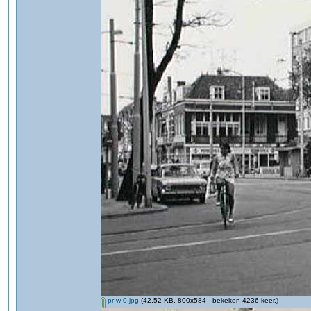
pr-w-0.jpg
(42.52 KB, 800x584 - bekeken 4236 keer.)