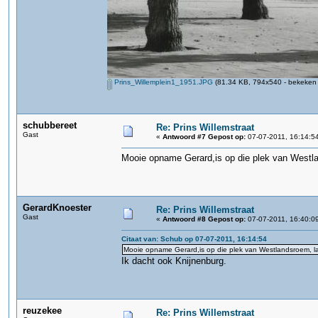
Prins_Willemplein1_1951.JPG
(81.34 KB, 794x540 - bekeken 
schubbereet
Re: Prins Willemstraat
Gast
«
Antwoord #7 Gepost op:
07-07-2011, 16:14:5
Mooie opname Gerard,is op die plek van Westla
GerardKnoester
Re: Prins Willemstraat
Gast
«
Antwoord #8 Gepost op:
07-07-2011, 16:40:0
Citaat van: Schub op 07-07-2011, 16:14:54
Mooie opname Gerard,is op die plek van Westlandsroem, la
Ik dacht ook Knijnenburg.
reuzekee
Re: Prins Willemstraat