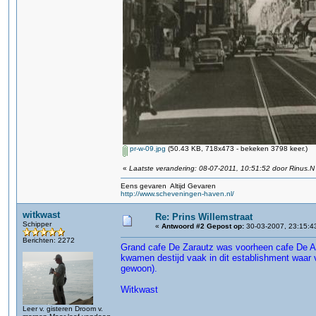
pr-w-09.jpg
(50.43 KB, 718x473 - bekeken 3798 keer.)
«
Laatste verandering: 08-07-2011, 10:51:52 door Rinus.N
Eens gevaren Altijd Gevaren
http://www.scheveningen-haven.nl/
witkwast
Re: Prins Willemstraat
Schipper
«
Antwoord #2 Gepost op:
30-03-2007, 23:15:4
Berichten: 2272
Grand cafe De Zarautz was voorheen cafe De A
kwamen destijd vaak in dit establishment waar
gewoon).
Witkwast
Leer v. gisteren Droom v.