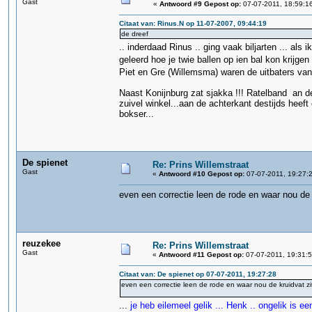
Gast
«
Antwoord #9 Gepost op:
07-07-2011, 18:59:1
Citaat van: Rinus.N op 11-07-2007, 09:44:19
de dreef
.. inderdaad Rinus .. ging vaak biljarten ... a
geleerd hoe je twie ballen op ien bal kon krijgen
Piet en Gre (Willemsma) waren de uitbaters van 
Naast Konijnburg zat sjakka !!! Ratelband an de
zuivel winkel...aan de achterkant destijds heeft
bokser...
De spienet
Re: Prins Willemstraat
Gast
«
Antwoord #10 Gepost op:
07-07-2011, 19:27:
even een correctie leen de rode en waar nou de k
reuzekee
Re: Prins Willemstraat
Gast
«
Antwoord #11 Gepost op:
07-07-2011, 19:31:5
Citaat van: De spienet op 07-07-2011, 19:27:28
even een correctie leen de rode en waar nou de kruidvat zit 
...
je heb eilemeel gelik ... Henk .. ongelik is ee