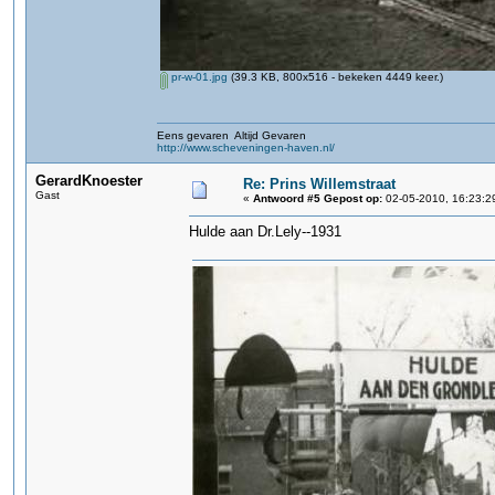
pr-w-01.jpg
(39.3 KB, 800x516 - bekeken 4449 keer.)
Eens gevaren Altijd Gevaren
http://www.scheveningen-haven.nl/
GerardKnoester
Re: Prins Willemstraat
Gast
«
Antwoord #5 Gepost op:
02-05-2010, 16:23:2
Hulde aan Dr.Lely--1931