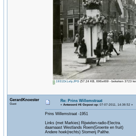
1931Dr.Lely.JPG
(57.24 KB, 696x469 - bekeken 3723 kee
GerardKnoester
Re: Prins Willemstraat
Gast
«
Antwoord #6 Gepost op:
07-07-2011, 14:36:52 »
Prins Willemstraat -1951
Links (met Markies) Rijwielen-radio-Electra.
daarnaast Westlands Roem(Groente en fruit)
Andere hoek(rechts) Stomerij Palthe.