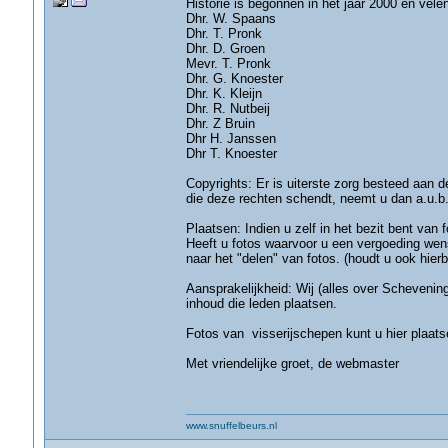
Historie is begonnen in het jaar 2000 en vel
Dhr. W. Spaans
Dhr. T. Pronk
Dhr. D. Groen
Mevr. T. Pronk
Dhr. G. Knoester
Dhr. K. Kleijn
Dhr. R. Nutbeij
Dhr. Z Bruin
Dhr H. Janssen
Dhr T. Knoester
Copyrights: Er is uiterste zorg besteed aan 
die deze rechten schendt, neemt u dan a.u.b
Plaatsen: Indien u zelf in het bezit bent van 
Heeft u fotos waarvoor u een vergoeding wen
naar het "delen" van fotos. (houdt u ook hierb
Aansprakelijkheid: Wij (alles over Schevenin
inhoud die leden plaatsen.
Fotos van visserijschepen kunt u hier plaat
Met vriendelijke groet, de webmaster
www.snuffelbeurs.nl