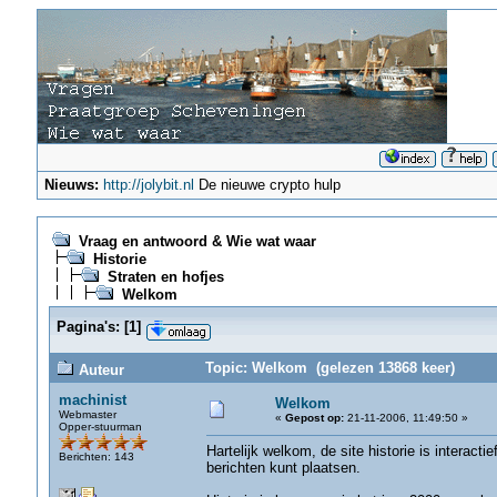
Nieuws:
http://jolybit.nl
De nieuwe crypto hulp
Vraag en antwoord & Wie wat waar
Historie
Straten en hofjes
Welkom
Pagina's:
[
1
]
Topic: Welkom (gelezen 13868 keer)
Auteur
machinist
Welkom
Webmaster
«
Gepost op:
21-11-2006, 11:49:50 »
Opper-stuurman
Hartelijk welkom, de site historie is intera
Berichten: 143
berichten kunt plaatsen.