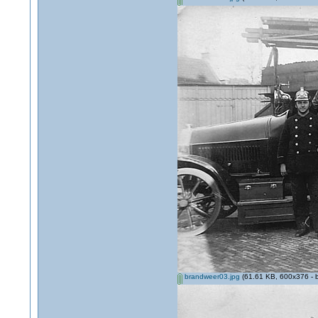
brandweer03.jpg
(61.61 KB, 600x376 - 