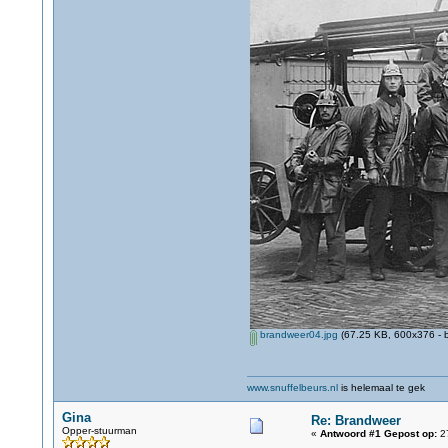
brandweer04.jpg
(67.25 KB, 600x376 - 
www.snuffelbeurs.nl
is helemaal te gek
Gina
Re: Brandweer
Opper-stuurman
«
Antwoord #1 Gepost op:
27