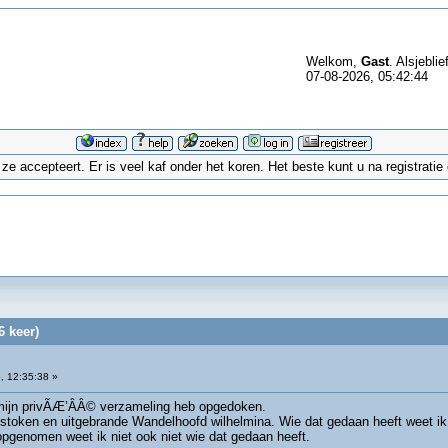
Welkom,
Gast
. Alsjeblie
07-08-2026, 05:42:44
 accepteert. Er is veel kaf onder het koren. Het beste kunt u na registrati
 keer)
, 12:35:38 »
it mijn privÃÆ’ÂÂ© verzameling heb opgedoken.
stoken en uitgebrande Wandelhoofd wilhelmina. Wie dat gedaan heeft weet ik n
opgenomen weet ik niet ook niet wie dat gedaan heeft.