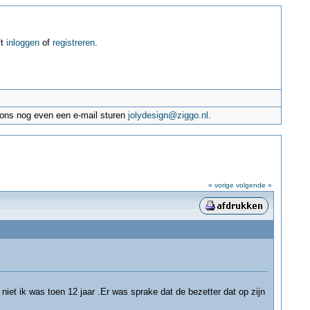
ft
inloggen
of
registreren
.
e ons nog even een e-mail sturen
jolydesign@ziggo.nl
.
« vorige
volgende »
iet ik was toen 12 jaar .Er was sprake dat de bezetter dat op zijn