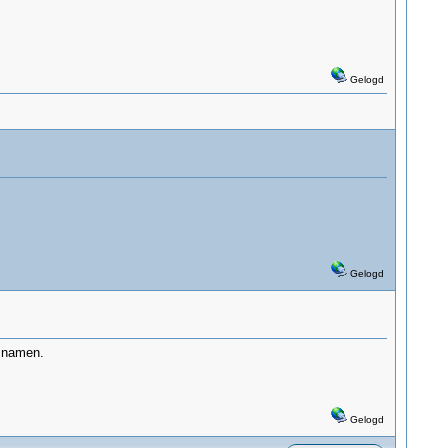
Gelogd
Gelogd
e namen.
Gelogd