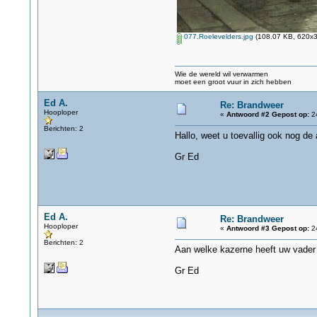
077.Roelevelders.jpg
(108.07 KB, 620x3
Wie de wereld wil verwarmen
moet een groot vuur in zich hebben
Ed A.
Re: Brandweer
Hooploper
«
Antwoord #2 Gepost op:
24
Berichten: 2
Hallo, weet u toevallig ook nog 
Gr Ed
Ed A.
Re: Brandweer
Hooploper
«
Antwoord #3 Gepost op:
24
Berichten: 2
Aan welke kazerne heeft uw vader
Gr Ed