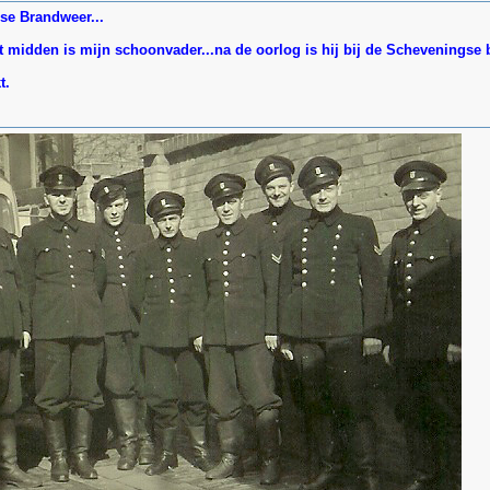
se Brandweer...
t midden is mijn schoonvader...na de oorlog is hij bij de Schevenings
t.