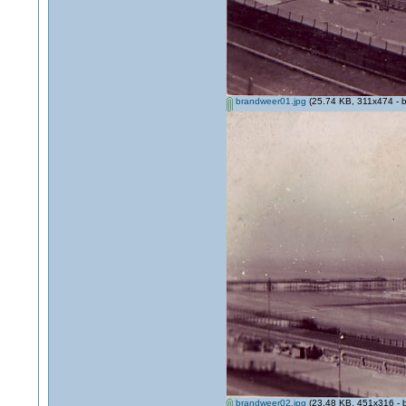
brandweer01.jpg
(25.74 KB, 311x474 - b
brandweer02.jpg
(23.48 KB, 451x316 - 