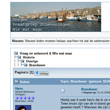
Nieuws:
Nieuwe leden moeten helaas wachten tot dat de webmaster ze
Vraag en antwoord & Wie wat waar
Historie
Overige
Brandweer
Pagina's:
[
1
]
Topic: Brandweer (gelezen 32146
Auteur
Hans
Brandweer
Global Moderator
«
Gepost op:
21-11-2006
Schipper
Hierbij wat 4 oude foto's die ik u
Berichten: 1039
Twee ervan zijn van de in brand ge
geweten heeft.? Wanneer die zijn 