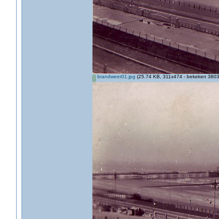
brandweer01.jpg
(25.74 KB, 311x474 - bekeken 3803 