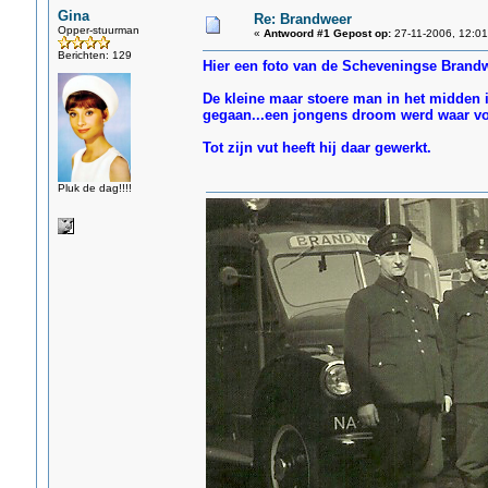
Gina
Re: Brandweer
Opper-stuurman
«
Antwoord #1 Gepost op:
27-11-2006, 12:01
Berichten: 129
Hier een foto van de Scheveningse Brandw
De kleine maar stoere man in het midden i
gegaan...een jongens droom werd waar v
Tot zijn vut heeft hij daar gewerkt.
Pluk de dag!!!!