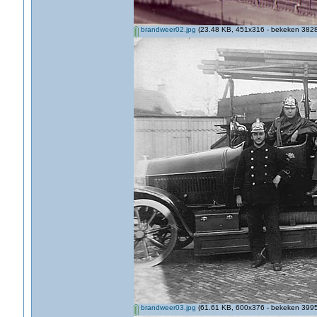
brandweer02.jpg
(23.48 KB, 451x316 - bekeken 3828 
brandweer03.jpg
(61.61 KB, 600x376 - bekeken 3995 