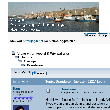
Nieuws:
http://jolybit.nl
De nieuwe crypto hulp
Vraag en antwoord & Wie wat waar
Historie
Overige
Brandweer
Pagina's:
[
1
]
Topic: Brandweer (gelezen 32214 keer)
Auteur
Hans
Brandweer
Global Moderator
«
Gepost op:
21-11-2006, 12:35:38 »
Schipper
Hierbij wat 4 oude foto's die ik uit mijn pr
Berichten: 1039
Twee ervan zijn van de in brand gestoken en 
toen 12 jaar .Er was sprake dat de bezetter 