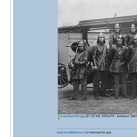
brandweer04.jpg
(67.25 KB, 600x376 - bekeken 3887 
www.snuffelbeurs.nl
is helemaal te gek