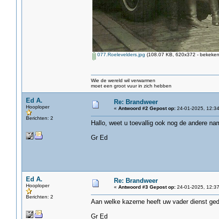
077.Roelevelders.jpg
(108.07 KB, 620x372 - bekeken 
Wie de wereld wil verwarmen
moet een groot vuur in zich hebben
Ed A.
Re: Brandweer
Hooploper
«
Antwoord #2 Gepost op:
24-01-2025, 12:34
Berichten: 2
Hallo, weet u toevallig ook nog de andere 
Gr Ed
Ed A.
Re: Brandweer
Hooploper
«
Antwoord #3 Gepost op:
24-01-2025, 12:37
Berichten: 2
Aan welke kazerne heeft uw vader dienst ge
Gr Ed