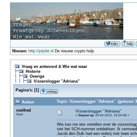
Nieuws:
http://jolybit.nl
De nieuwe crypto hulp
Vraag en antwoord & Wie wat waar
Historie
Overige
Visserslogger "Adriana"
Pagina's:
[
1
]
Topic: Visserslogger "Adriana" (gelezen 3
Auteur
roelfred
Visserslogger "Adriana"
Gast
«
Gepost op:
25-02-2012, 18:24:48 »
Wie kan me iets vertellen over de visserslogg
niet het SCH-nummer ontdekken. Ik vermoed 
Jacob den Dulk had een rederij met twee sche