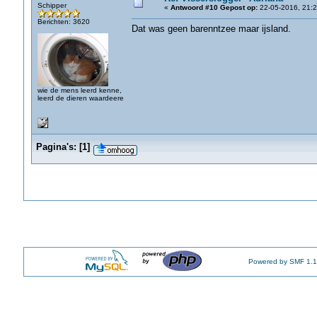
Schipper
«
Antwoord #10 Gepost op:
22-05-2016, 21:2
Berichten: 3620
Dat was geen barenntzee maar ijsland.
wie de mens leerd kenne,
leerd de dieren waardeere
Pagina's:
[
1
]
Powered by SMF 1.1