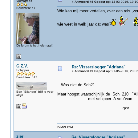
Volmatroos
«
Antwoord #8 Gepost op:
14-03-2016, 19:10
Berichten: 67
Wie kan mij meer vertellen, over een reis ,
wie weet in welk jaar dat was?
Dit forum is het helemaal !
G.Z.V.
Re: Visserslogger "Adriana"
Schipper
«
Antwoord #9 Gepost op:
21-05-2016, 23:06
Berichten: 517
Was niet de Sch21
Een "Eilander" blijf je voor
Maar hoogst waarschijnlijk de Sch 210 "Al
altijd.
met schipper A vd Zwan. ( Do
gzv
IVMVEBWL
zier
Re: Visserslogger "Adriana"